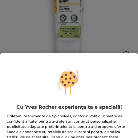
Cremă nutritivă pentru mâini Tub 75
ml
Cu Yves Rocher experiența ta e specială!
75 ml
Utilizam instrumente de tip cookies, conform Politicii noastre de
★★★★★
★★★★★
ADĂUGAȚI O RECENZIE
confidentialitate, pentru a-ti oferi un continut personalizat si
Nicio
publicitate adaptate preferintelor tale, pentru a-ți propune oferte
valoare
speciale conectate cu retelele de socializare si pentru a analiza
de
traficul de pe acest site. Dand click pe optiunea “Accept toate
evaluare