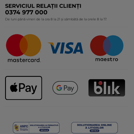
SERVICIUL RELAȚII CLIENȚI
Politica de confidențialitate
Expertiza noastră botanică
0374 977 000
Protecția Consumatorilor - A.N.P.C.
De luni până vineri de la ora 8 la 21 și sâmbătă de la orele 8 la 17.
Angajamentele noastre
Certificări și parteneriate
Cadouri Corporate
Întrebări frecvente