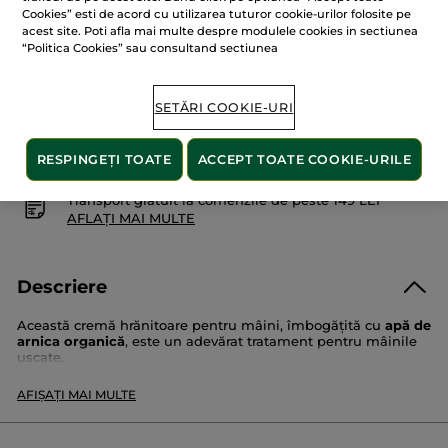
pentru
Cookies” esti de acord cu utilizarea tuturor cookie-urilor folosite pe
STOC EPUIZAT
acest site. Poti afla mai multe despre modulele cookies in sectiunea
“Politica Cookies” sau consultand sectiunea
SETĂRI COOKIE-URI
Plată securizată
Satisfacție garantată sau banii înapoi
RESPINGEȚI TOATE
ACCEPT TOATE COOKIE-URILE
Transport gratuit la comenzile de peste 149 LEI
AFLAȚI MAI MULTE
Descriere
Această cremă hrănitoare pentru mâini, îmbogățită cu
apă de
arnica organică
, este un adevărat tratament pentru mâinile
uscate.
Cuticulele sunt înmuiate. Mâinile sunt suple, parfumate și
AFIȘAȚI MAI MULTE
perfect catifelate.
Tip de piele
: uscată până la foarte uscată