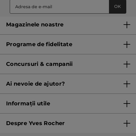
OK
Magazinele noastre
Lista magazinelor Yves Rocher
Programe de fidelitate
Regulament program de fidelitate
Concursuri & campanii
Regulament campanie
Ai nevoie de ajutor?
Listă prețuri standard
Contacteaza ne
Termeni Și Condiții ale Promoțiilor Curente
Informații utile
Termeni și condiții de utilizare
Despre Yves Rocher
Termeni și condiții pentru vanzarea la distanță a
produselor Yves Rocher
Cine suntem