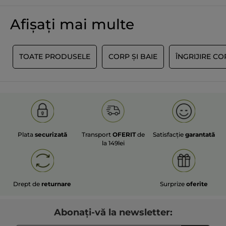
Afișați mai multe
E
TOATE PRODUSELE
CORP ȘI BAIE
ÎNGRIJIRE C
Plata
securizată
Transport
OFERIT
de
Satisfacție
garantată
la 149lei
Drept de
returnare
Surprize
oferite
Abonați-vă la newsletter: