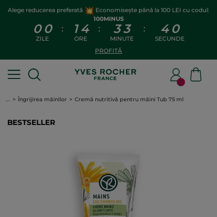
Alege reducerea preferată
Economisește până la 100 LEI cu codul:
100MINUS
0
0
1
4
3
3
4
0
:
:
:
ZILE
ORE
MINUTE
SECUNDE
PROFITĂ
...
Îngrijirea mâinilor
Cremă nutritivă pentru mâini Tub 75 ml
BESTSELLER