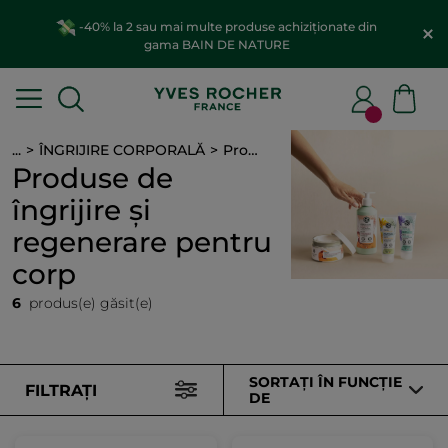
-40% la 2 sau mai multe produse achiziționate din
gama BAIN DE NATURE
...
ÎNGRIJIRE CORPORALĂ
Produse de îngrijire și regenerare pentru corp
Produse de
îngrijire și
regenerare pentru
corp
6
produs(e) găsit(e)
SORTAȚI ÎN FUNCȚIE
FILTRAȚI
DE