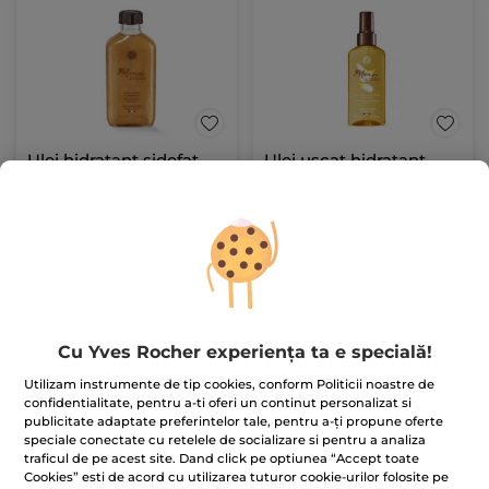
Ulei hidratant sidefat
Ulei uscat hidratant
pentru corp și păr
pentru corp
100 ml
125 ml
(711)
(1819)
950.00 Lei / 1l
440.00 Lei / 1l
95.00 Lei
55.00 Lei
ADĂUGAȚI ÎN
ADĂUGAȚI ÎN
Cu Yves Rocher experiența ta e specială!
COȘ
COȘ
Utilizam instrumente de tip cookies, conform Politicii noastre de
confidentialitate, pentru a-ti oferi un continut personalizat si
publicitate adaptate preferintelor tale, pentru a-ți propune oferte
speciale conectate cu retelele de socializare si pentru a analiza
traficul de pe acest site. Dand click pe optiunea “Accept toate
Cookies” esti de acord cu utilizarea tuturor cookie-urilor folosite pe