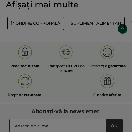
Afișați mai multe
R
ÎNGRIJIRE CORPORALĂ
SUPLIMENT ALIMENTAR
Plata
securizată
Transport
OFERIT
de
Satisfacție
garantată
la 149lei
Drept de
returnare
Surprize
oferite
Abonați-vă la newsletter:
OK