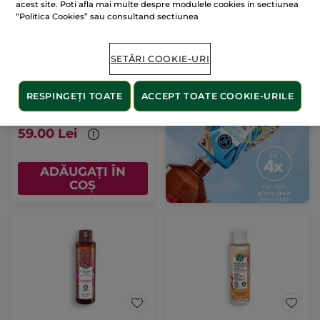
acest site. Poti afla mai multe despre modulele cookies in sectiunea
“Politica Cookies” sau consultand sectiunea
Ulei hrănitor pentru duș
SETĂRI COOKIE-URI
200ml
200 ml
RESPINGEȚI TOATE
ACCEPT TOATE COOKIE-URILE
(456)
295.00 Lei / 1l
59.00 Lei
ADĂUGAȚI ÎN
COȘ