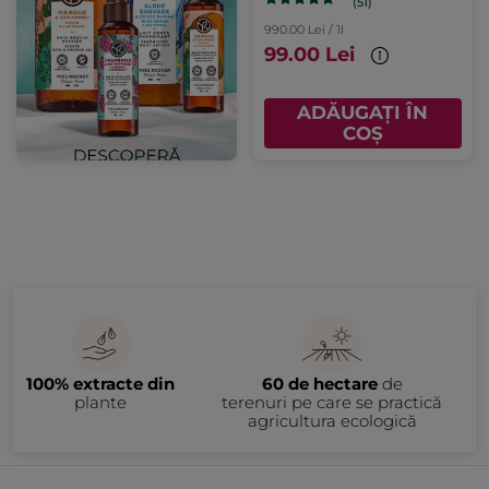
(51)
990.00 Lei / 1l
99.00 Lei
ADĂUGAȚI ÎN
COȘ
100% extracte din
60 de hectare
de
plante
terenuri pe care se practică
agricultura ecologică