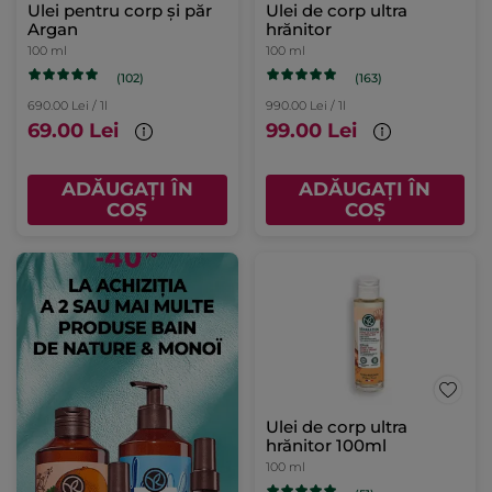
Ulei pentru corp și păr
Ulei de corp ultra
Argan
hrănitor
100 ml
100 ml
(102)
(163)
690.00 Lei / 1l
990.00 Lei / 1l
69.00 Lei
99.00 Lei
ADĂUGAȚI ÎN
ADĂUGAȚI ÎN
COȘ
COȘ
Ulei de corp ultra
hrănitor 100ml
100 ml