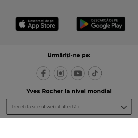
Urmăriți-ne pe:
Yves Rocher la nivel mondial
Treceți la site-ul web al altei țări