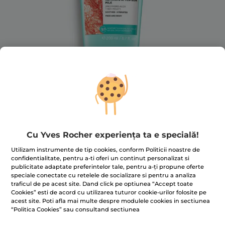
Cu Yves Rocher experiența ta e specială!
Utilizam instrumente de tip cookies, conform Politicii noastre de
Lapte reparator după plajă
confidentialitate, pentru a-ti oferi un continut personalizat si
★★★★★
★★★★★
publicitate adaptate preferintelor tale, pentru a-ți propune oferte
ADĂUGAȚI O RECENZIE
speciale conectate cu retelele de socializare si pentru a analiza
Nicio
traficul de pe acest site. Dand click pe optiunea “Accept toate
valoare
Cookies” esti de acord cu utilizarea tuturor cookie-urilor folosite pe
de
evaluare
acest site. Poti afla mai multe despre modulele cookies in sectiunea
pentru
“Politica Cookies” sau consultand sectiunea
STOC EPUIZAT