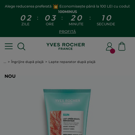
Alege reducerea preferată
Economisește până la 100 LEI cu codul:
100MINUS
0
2
0
3
2
0
0
9
:
:
:
ZILE
ORE
MINUTE
SECUNDE
PROFITĂ
...
Îngrijire după plajă
Lapte reparator după plajă
NOU