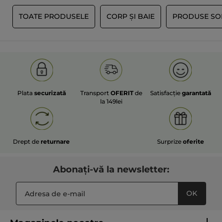
Ï
TOATE PRODUSELE
CORP ȘI BAIE
PRODUSE SO
Plata
securizată
Transport
OFERIT
de
Satisfacție
garantată
la 149lei
Drept de
returnare
Surprize
oferite
Abonați-vă la newsletter:
OK