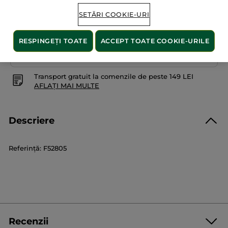
SETĂRI COOKIE-URI
Plată securizată
RESPINGEȚI TOATE
ACCEPT TOATE COOKIE-URILE
Satisfacție garantată sau banii înapoi
Transport gratuit la comenzile de peste 149 LEI
AFLAȚI MAI MULTE
Descriere
Referință: F52805
Recenzii