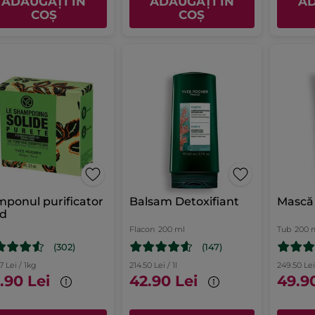
ADĂUGAȚI ÎN
ADĂUGAȚI ÎN
AD
COȘ
COȘ
ponul purificator
Balsam Detoxifiant
Mască
id
Flacon
200 ml
Tub
200 
(302)
(147)
7 Lei / 1kg
214.50 Lei / 1l
249.50 Lei 
.90 Lei
42.90 Lei
49.9