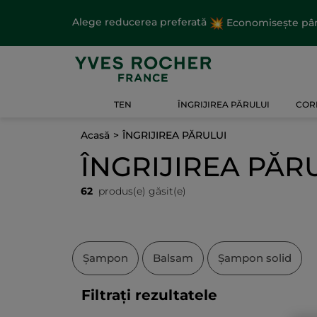
Alege reducerea preferată
Economisește până
TEN
ÎNGRIJIREA PĂRULUI
CORP
Acasă
ÎNGRIJIREA PĂRULUI
ÎNGRIJIREA PĂR
62
produs(e) găsit(e)
Șampon
Balsam
Șampon solid
Filtrați rezultatele