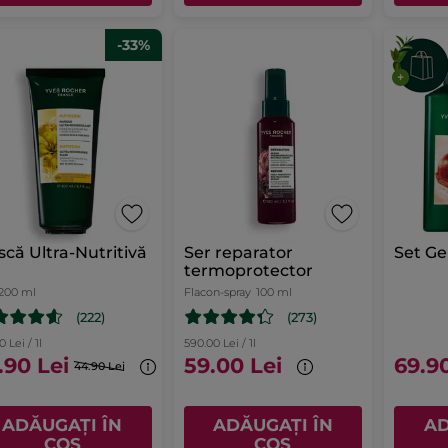
-33%
că Ultra-Nutritivă
Ser reparator
Set G
termoprotector
200 ml
Flacon-spray
100 ml
(222)
(273)
0 Lei / 1l
590.00 Lei / 1l
.90 Lei
59.00 Lei
69.9
44.90 Lei
ADĂUGAȚI ÎN
ADĂUGAȚI ÎN
AD
COȘ
COȘ