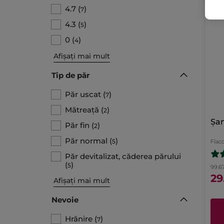
4.7
(
)
7
4.3
(
)
5
0
(
)
4
Afișați mai mult
Tip de păr
Păr uscat
(
)
7
Mătreață
(
)
2
Șam
Păr fin
(
)
2
Păr normal
(
)
5
Flac
Păr devitalizat, căderea părului
(
)
5
99.67
29
Afișați mai mult
Nevoie
Hrănire
(
)
7