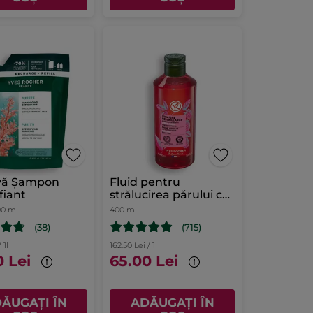
vă Șampon
Fluid pentru
fiant
strălucirea părului cu
Oţet de Zmeură
00 ml
400 ml
Flacon 400 ml
(38)
(715)
 1l
162.50 Lei / 1l
0 Lei
65.00 Lei
ĂUGAȚI ÎN
ADĂUGAȚI ÎN