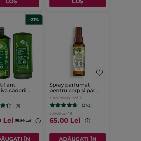
COȘ
COȘ
-21%
tifiant
Spray parfumat
iva căderii
pentru corp și păr
i cu Lupin Alb
Verbină & Mușețel
Flacon-spray
100 ml
(343)
(5)
650.00 Lei / 1l
 Lei
65.00 Lei
98.80 Lei
ĂUGAȚI ÎN
ADĂUGAȚI ÎN