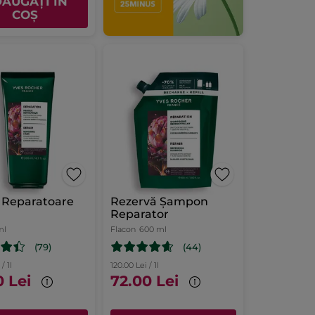
ĂUGAȚI ÎN
COȘ
 Reparatoare
Rezervă Șampon
Reparator
ml
Flacon
600 ml
(79)
(44)
/ 1l
120.00 Lei / 1l
0 Lei
72.00 Lei