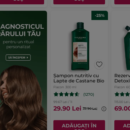
-25%
Șampon nutritiv cu
Rezer
Lapte de Castane Bio
Detoxi
Flacon
300 ml
Flacon
6
(1270)
99.67 Lei / 1l
115.00 Lei /
29.90 Lei
69.0
39.90 Lei
ADĂUGAȚI ÎN
AD