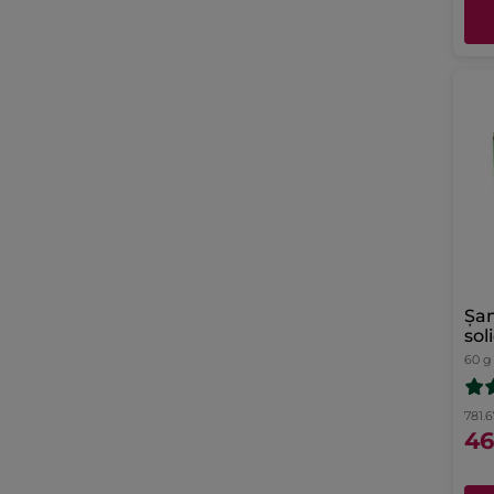
Șam
sol
60 g
781.6
46