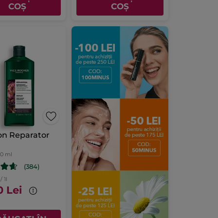
COȘ
COȘ
n Reparator
00 ml
(384)
/ 1l
0 Lei