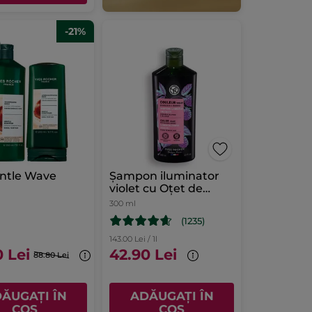
-21%
entle Wave
Șampon iluminator
violet cu Oţet de
Zmeură Flacon 300
300 ml
ml
(1235)
143.00 Lei / 1l
0 Lei
42.90 Lei
88.80 Lei
ĂUGAȚI ÎN
ADĂUGAȚI ÎN
COȘ
COȘ