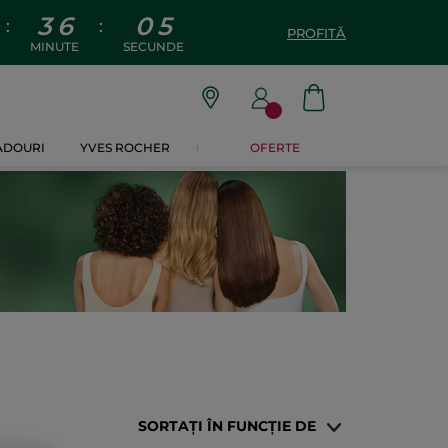
3
6
0
4
:
:
PROFITĂ
MINUTE
SECUNDE
CADOURI
YVES ROCHER
OFERTE
SORTAȚI ÎN FUNCȚIE DE