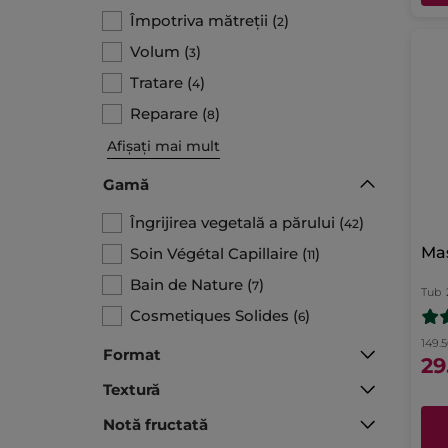
Împotriva mătreții
(
)
2
Volum
(
)
3
Tratare
(
)
4
Reparare
(
)
8
Afișați mai mult
Gamă
Îngrijirea vegetală a părului
(
)
42
Mas
Soin Végétal Capillaire
(
)
11
Bain de Nature
(
)
7
Tub
Cosmetiques Solides
(
)
6
149.5
Format
29
Textură
Notă fructată