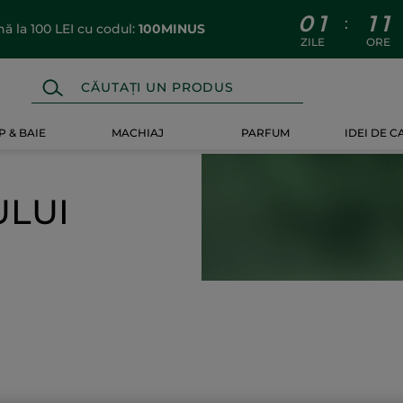
0
1
1
1
:
 la 100 LEI cu codul:
100MINUS
ZILE
ORE
 & BAIE
MACHIAJ
PARFUM
IDEI DE 
ULUI