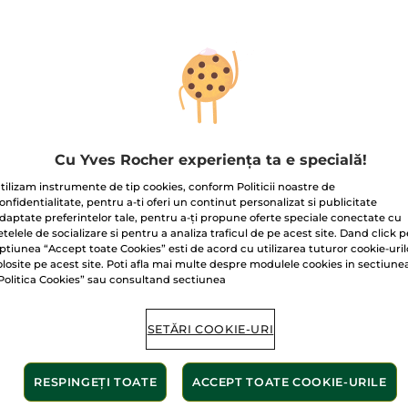
STSELLER
BESTSELLER
BEST
Cu Yves Rocher experiența ta e specială!
tilizam instrumente de tip cookies, conform Politicii noastre de
onfidentialitate, pentru a-ti oferi un continut personalizat si publicitate
mpon tratament
Șampon fortifiant
Balsam
daptate preferintelor tale, pentru a-ți propune oferte speciale conectate cu
otriva mătreții cu
împotriva căderii
împotr
etelele de socializare si pentru a analiza traficul de pe acest site. Dand click p
tă Piperată Bio
părului cu Lupin Alb
părulu
ptiunea “Accept toate Cookies” esti de acord cu utilizarea tuturor cookie-uril
ml
300 ml
200 ml
con 300 ml
olosite pe acest site. Poti afla mai multe despre modulele cookies in sectiune
(1086)
(1234)
Politica Cookies” sau consultand sectiunea
7 Lei / 1l
149.67 Lei / 1l
224.50 Lei 
.90 Lei
44.90 Lei
44.9
SETĂRI COOKIE-URI
ADĂUGAȚI ÎN
ADĂUGAȚI ÎN
AD
RESPINGEȚI TOATE
ACCEPT TOATE COOKIE-URILE
COȘ
COȘ