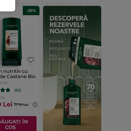
-25%
 nutritiv cu
de Castane Bio
00 ml
(82)
/ 1l
 Lei
39.90 Lei
ĂUGAȚI ÎN
COȘ