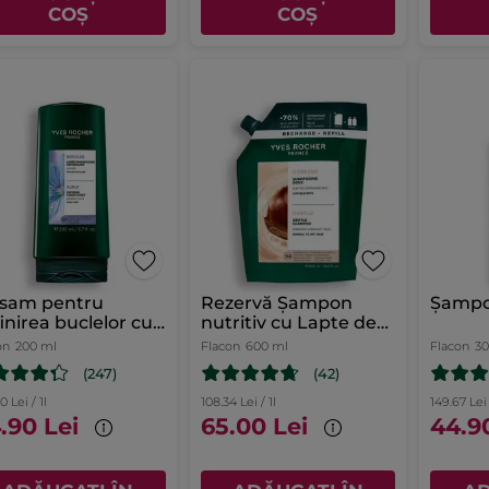
COȘ
COȘ
lsam pentru
Rezervă Șampon
Șampo
inirea buclelor cu
nutritiv cu Lapte de
Bio
Castane Bio
on
200 ml
Flacon
600 ml
Flacon
3
(247)
(42)
0 Lei / 1l
108.34 Lei / 1l
149.67 Lei 
.90 Lei
65.00 Lei
44.9