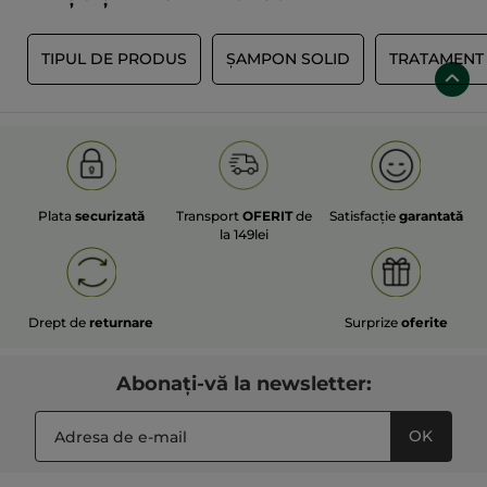
D
TIPUL DE PRODUS
ȘAMPON SOLID
TRATAMENT 
Plata
securizată
Transport
OFERIT
de
Satisfacție
garantată
la 149lei
Drept de
returnare
Surprize
oferite
Abonați-vă la newsletter:
OK