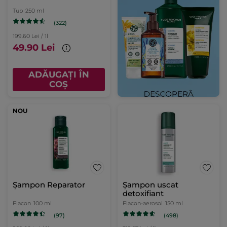
Tub
250 ml
(322)
199.60 Lei / 1l
49.90 Lei
ADĂUGAȚI ÎN
COȘ
NOU
Șampon Reparator
Șampon uscat
detoxifiant
Flacon
100 ml
Flacon-aerosol
150 ml
(97)
(498)