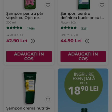
Șampon pentru păr
Șampon pentru
vopsit cu Oţet de
definirea buclelor cu In
Zmeură Flacon 300 ml
Bio
300 ml
Flacon
300 ml
(1768)
(326)
143.00 Lei / 1l
149.67 Lei / 1l
42.90 Lei
44.90 Lei
ADĂUGAȚI ÎN
ADĂUGAȚI ÎN
COȘ
COȘ
Șampon cremă nutritiv