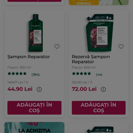
Șampon Reparator
Rezervă Șampon
Reparator
Flacon
300 ml
Flacon
600 ml
(384)
(44)
149.67 Lei / 1l
120.00 Lei / 1l
44.90 Lei
72.00 Lei
ADĂUGAȚI ÎN
ADĂUGAȚI ÎN
COȘ
COȘ