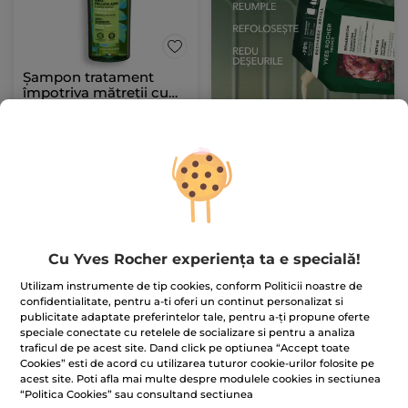
Șampon tratament
împotriva mătreții cu
Mentă Piperată Bio
300 ml
Flacon 300 ml
(1086)
149.67 Lei / 1l
44.90 Lei
ADĂUGAȚI ÎN
COȘ
Cu Yves Rocher experiența ta e specială!
Utilizam instrumente de tip cookies, conform Politicii noastre de
BESTSELLER
confidentialitate, pentru a-ti oferi un continut personalizat si
publicitate adaptate preferintelor tale, pentru a-ți propune oferte
speciale conectate cu retelele de socializare si pentru a analiza
traficul de pe acest site. Dand click pe optiunea “Accept toate
Cookies” esti de acord cu utilizarea tuturor cookie-urilor folosite pe
acest site. Poti afla mai multe despre modulele cookies in sectiunea
“Politica Cookies” sau consultand sectiunea