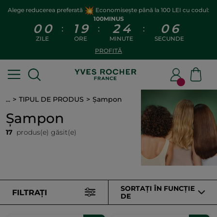
Alege reducerea preferată
Economisește până la 100 LEI cu codul:
100MINUS
0
0
1
9
2
4
0
5
:
:
:
ZILE
ORE
MINUTE
SECUNDE
PROFITĂ
...
TIPUL DE PRODUS
Șampon
Șampon
17
produs(e) găsit(e)
SORTAȚI ÎN FUNCȚIE
FILTRAȚI
DE