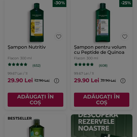
-30%
-25%
Șampon Nutritiv
Șampon pentru volum
cu Peptide de Quinoa
Flacon
300 ml
Flacon
300 ml
(652)
(608)
99.67 Lei / 1l
99.67 Lei / 1l
29.90 Lei
29.90 Lei
42.90 Lei
39.90 Lei
ADĂUGAȚI ÎN
ADĂUGAȚI ÎN
COȘ
COȘ
BESTSELLER