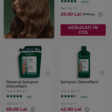
(1270)
99.67 Lei / 1l
29.90 Lei
39.90 Lei
ADĂUGAȚI ÎN
COȘ
Rezervă Șampon
Șampon Detoxifiant
Detoxifiant
Flacon
600 ml
Flacon
300 ml
(38)
(974)
115.00 Lei / 1l
143.00 Lei / 1l
69.00 Lei
42.90 Lei