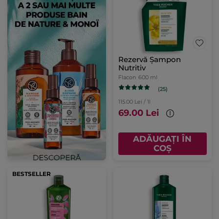
Rezervă Șampon
Nutritiv
Flacon
600 ml
(25)
115.00 Lei / 1l
69.00 Lei
ADĂUGAȚI ÎN
COȘ
BESTSELLER