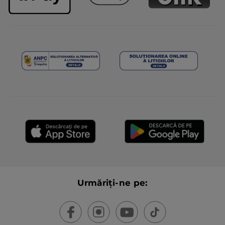
Urmăriți-ne pe: