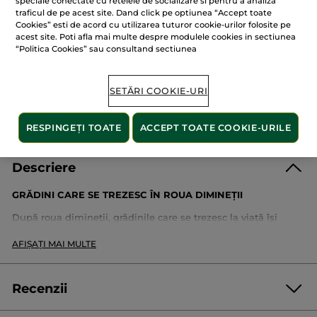
speciale conectate cu retelele de socializare si pentru a analiza
traficul de pe acest site. Dand click pe optiunea “Accept toate
Cookies” esti de acord cu utilizarea tuturor cookie-urilor folosite pe
acest site. Poti afla mai multe despre modulele cookies in sectiunea
“Politica Cookies” sau consultand sectiunea
Plată securizată
Satisfacție garantată sau banii înapoi
SETĂRI COOKIE-URI
Transport gratuit la comenzile de peste 149 LEI
AFLAȚI MAI MULTE
RESPINGEȚI TOATE
ACCEPT TOATE COOKIE-URILE
Descriere
GRĂDINI CARE SE TREZESC ÎN ROUA DIMINEȚII
După roua dimineții, grădinile care se trezesc la viață își
dezvăluie întreaga bogăție olfactivă. Prospețimea petalelor
sărutate de rouă evocă parfumul primelor zile de primăvară.
AFIȘAȚI MAI MULTE
Autenticitatea unui trandafir proaspăt cules, pusă în valoare
de prospețimea frunzelor de mentă și de caracterul lemnului
de cedru.
Recenzii
Intensitate:
echilibrată
Fiți prima care scrie o recenzie!
Nicio