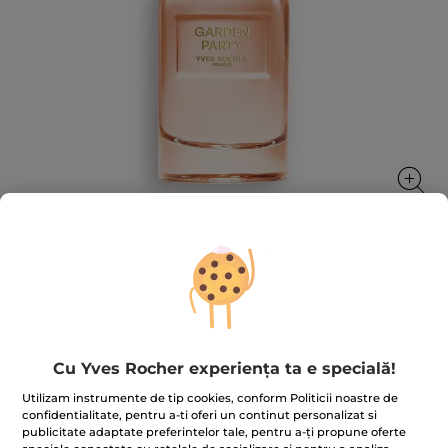
Apă de parfum Garden Party 30 ml
★★★★★
★★★★★
ADĂUGAȚI O RECENZIE
Nicio
Cu Yves Rocher experiența ta e specială!
valoare
de
evaluare
Utilizam instrumente de tip cookies, conform Politicii noastre de
pentru
confidentialitate, pentru a-ti oferi un continut personalizat si
STOC EPUIZAT
publicitate adaptate preferintelor tale, pentru a-ți propune oferte