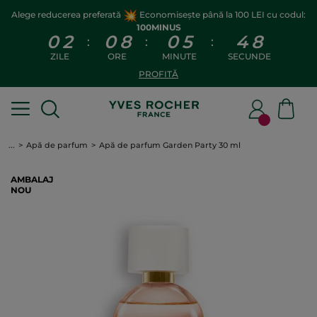
Alege reducerea preferată
Economisește până la 100 LEI cu codul:
100MINUS
0
2
0
8
0
5
4
8
:
:
:
ZILE
ORE
MINUTE
SECUNDE
PROFITĂ
...
Apă de parfum
Apă de parfum Garden Party 30 ml
AMBALAJ
NOU