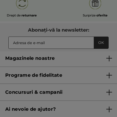
Drept de
returnare
Surprize
oferite
Abonați-vă la newsletter:
OK
Magazinele noastre
Lista magazinelor Yves Rocher
Programe de fidelitate
Regulament program de fidelitate
Concursuri & campanii
Regulament campanie
Ai nevoie de ajutor?
Listă prețuri standard