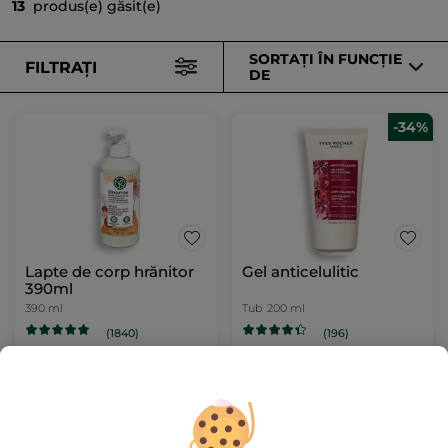
13
produs(e) găsit(e)
SORTAȚI ÎN FUNCȚIE
FILTRAȚI
DE
-34%
Lapte de corp hrănitor
Gel anticelulitic
390ml
390 ml
Tub
200 ml
(1840)
(196)
228.21 Lei / 1l
39.50 Lei / 100ml
89.00 Lei
79.00 Lei
119.00 Lei
ADĂUGAȚI ÎN
ADĂUGAȚI ÎN