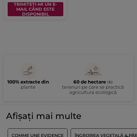
TRIMITEȚI-MI UN E-
MAIL CÂND ESTE
DISPONIBIL
100% extracte din
60 de hectare
de
plante
terenuri pe care se practică
agricultura ecologică
Afișați mai multe
Ï
COMME UNE EVIDENCE
ÎNGRIJIREA VEGETALĂ A PĂ