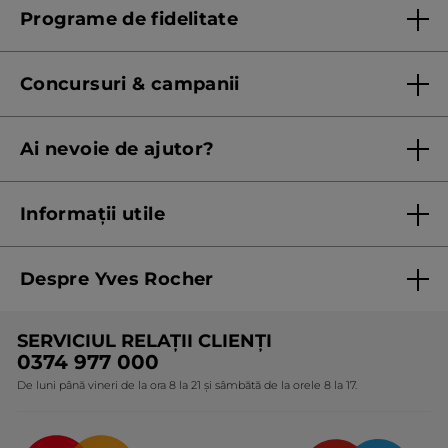
Programe de fidelitate
Regulament program de fidelitate
Concursuri & campanii
Regulament campanie
Ai nevoie de ajutor?
Listă prețuri standard
Contacteaza ne
Termeni Și Condiții ale Promoțiilor Curente
Informații utile
Termeni și condiții de utilizare
Despre Yves Rocher
Termeni și condiții pentru vanzarea la distanță a
produselor Yves Rocher
Cine suntem
SERVICIUL RELAȚII CLIENȚI
Politica de confidențialitate
Expertiza noastră botanică
0374 977 000
Protecția Consumatorilor - A.N.P.C.
De luni până vineri de la ora 8 la 21 și sâmbătă de la orele 8 la 17.
Angajamentele noastre
Certificări și parteneriate
Cadouri Corporate