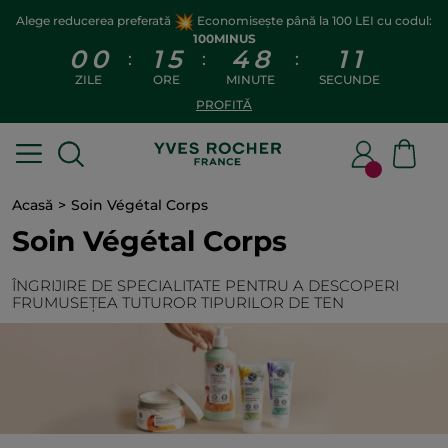
Alege reducerea preferată
Economisește până la 100 LEI cu codul:
100MINUS
0
0
1
5
4
8
1
1
:
:
:
ZILE
ORE
MINUTE
SECUNDE
PROFITĂ
Acasă
Soin Végétal Corps
Soin Végétal Corps
ÎNGRIJIRE DE SPECIALITATE PENTRU A DESCOPERI
FRUMUSEȚEA TUTUROR TIPURILOR DE TEN