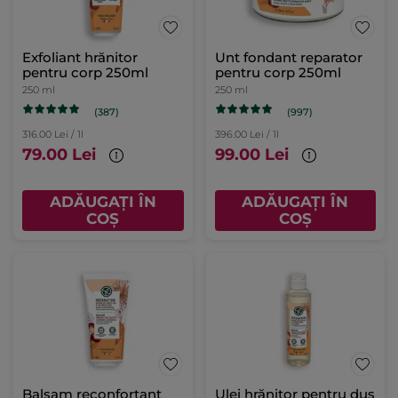
Exfoliant hrănitor
Unt fondant reparator
pentru corp 250ml
pentru corp 250ml
250 ml
250 ml
(387)
(997)
316.00 Lei / 1l
396.00 Lei / 1l
79.00 Lei
99.00 Lei
ADĂUGAȚI ÎN
ADĂUGAȚI ÎN
COȘ
COȘ
Balsam reconfortant
Ulei hrănitor pentru duș