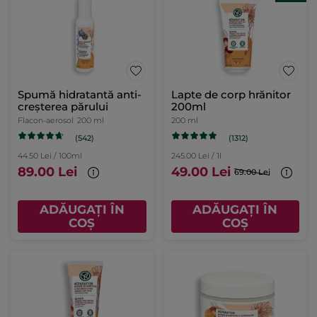
Spumă hidratantă anti-
Lapte de corp hrănitor
creșterea părului
200ml
Flacon-aerosol
200 ml
200 ml
(542)
(1312)
44.50 Lei / 100ml
245.00 Lei / 1l
89.00 Lei
49.00 Lei
69.00 Lei
ADĂUGAȚI ÎN
ADĂUGAȚI ÎN
COȘ
COȘ