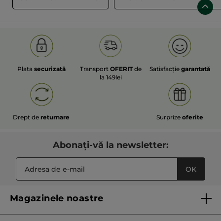
Plata
securizată
Transport
OFERIT
de
Satisfacție
garantată
la 149lei
Drept de
returnare
Surprize
oferite
Abonați-vă la newsletter:
OK
Magazinele noastre
Lista magazinelor Yves Rocher