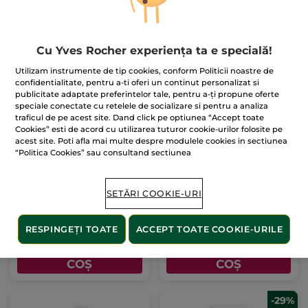
COȘ
COȘ
Cu Yves Rocher experiența ta e specială!
Utilizam instrumente de tip cookies, conform Politicii noastre de
confidentialitate, pentru a-ti oferi un continut personalizat si
publicitate adaptate preferintelor tale, pentru a-ți propune oferte
speciale conectate cu retelele de socializare si pentru a analiza
traficul de pe acest site. Dand click pe optiunea “Accept toate
Cookies” esti de acord cu utilizarea tuturor cookie-urilor folosite pe
Gel răcoritor pentru
Lapte de corp pentru
acest site. Poti afla mai multe despre modulele cookies in sectiunea
picioare obosite
fermitate
“Politica Cookies” sau consultand sectiunea
Flacon
200 ml
Tub
200 ml
(506)
(344)
SETĂRI COOKIE-URI
34.50 Lei / 100ml
39.50 Lei / 100ml
69.00 Lei
79.00 Lei
RESPINGEȚI TOATE
ACCEPT TOATE COOKIE-URILE
ADĂUGAȚI ÎN
ADĂUGAȚI ÎN
COȘ
COȘ
-29%