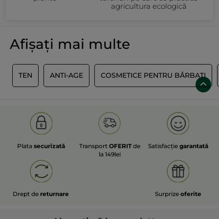
agricultura ecologică
Afișați mai multe
I
TEN
ANTI-AGE
COSMETICE PENTRU BĂRBAȚI
Plata
securizată
Transport
OFERIT
de
Satisfacție
garantată
la 149lei
Drept de
returnare
Surprize
oferite