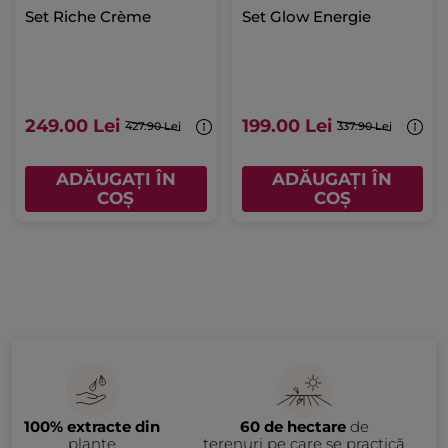
Set Riche Crème
Set Glow Energie
249.00 Lei
199.00 Lei
427.90 Lei
337.90 Lei
ADĂUGAȚI ÎN
ADĂUGAȚI ÎN
COȘ
COȘ
100% extracte din
60 de hectare
de
plante
terenuri pe care se practică