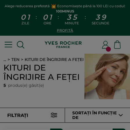
Alege reducerea preferată
Economisește până la 100 LEI cu codul:
100MINUS
0
1
0
1
3
5
3
8
:
:
:
ZILE
ORE
MINUTE
SECUNDE
PROFITĂ
...
TEN
KITURI DE ÎNGRIJIRE A FEȚEI
KITURI DE
ÎNGRIJIRE A FEȚEI
5
produs(e) găsit(e)
SORTAȚI ÎN FUNCȚIE
FILTRAȚI
DE