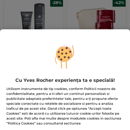
-28%
-42%
Set Îngrijire Masculină
Set Lift Pro-collagène
75.00 Lei
249.00 Lei
103.90 Lei
427.90 Lei
Cu Yves Rocher experiența ta e specială!
Utilizam instrumente de tip cookies, conform Politicii noastre de
ADĂUGAȚI ÎN
ADĂUGAȚI ÎN
confidentialitate, pentru a-ti oferi un continut personalizat si
COȘ
COȘ
publicitate adaptate preferintelor tale, pentru a-ți propune oferte
speciale conectate cu retelele de socializare si pentru a analiza
traficul de pe acest site. Dand click pe optiunea “Accept toate
-42%
Cookies” esti de acord cu utilizarea tuturor cookie-urilor folosite pe
acest site. Poti afla mai multe despre modulele cookies in sectiunea
“Politica Cookies” sau consultand sectiunea