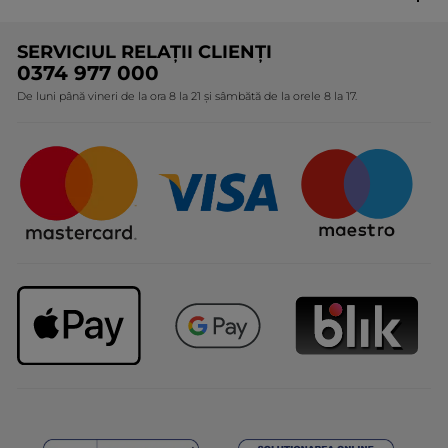
produselor Yves Rocher
Cine suntem
SERVICIUL RELAȚII CLIENȚI
Politica de confidențialitate
Expertiza noastră botanică
0374 977 000
Protecția Consumatorilor - A.N.P.C.
De luni până vineri de la ora 8 la 21 și sâmbătă de la orele 8 la 17.
Angajamentele noastre
Certificări și parteneriate
Cadouri Corporate
Întrebări frecvente