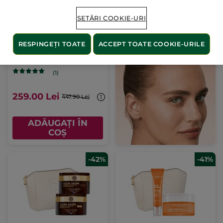
SETĂRI COOKIE-URI
Set Anti-Âge Global
RESPINGEȚI TOATE
ACCEPT TOATE COOKIE-URILE
(1)
259.00 Lei
447.90 Lei
ADĂUGAȚI ÎN
COȘ
-42%
-41%