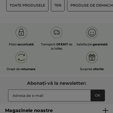
Ă
TOATE PRODUSELE
TEN
PRODUSE DE DEMACH
Plata
securizată
Transport
OFERIT
de
Satisfacție
garantată
la 149lei
Drept de
returnare
Surprize
oferite
Abonați-vă la newsletter:
OK
Magazinele noastre