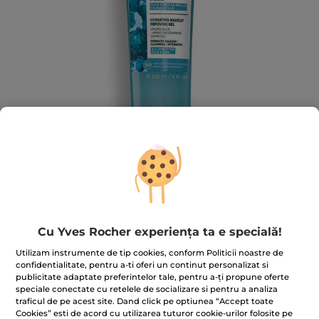
Gel marin demachiant 3 în 1
Cu Yves Rocher experiența ta e specială!
★★★★★
★★★★★
ADĂUGAȚI O RECENZIE
Utilizam instrumente de tip cookies, conform Politicii noastre de
Nicio
valoare
confidentialitate, pentru a-ti oferi un continut personalizat si
de
publicitate adaptate preferintelor tale, pentru a-ți propune oferte
evaluare
speciale conectate cu retelele de socializare si pentru a analiza
pentru
Trimiteți-mi un e-mail când este disponibil
traficul de pe acest site. Dand click pe optiunea “Accept toate
Cookies” esti de acord cu utilizarea tuturor cookie-urilor folosite pe