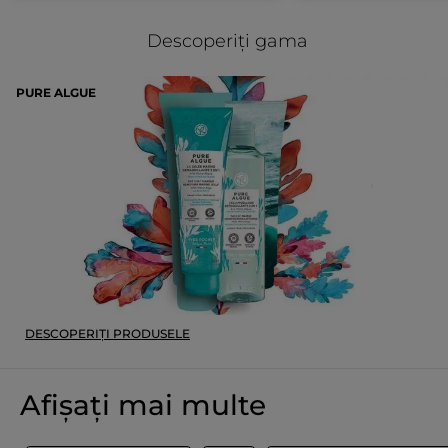
69 de femei și 33 de bărbați, aplicare de două ori pe zi.
Descoperiți gama
Ghid de sortare:
De fiecare dată când sortați deșeurile, le oferiți o a doua viață.
PURE ALGUE
Puneți flaconul în coșul de sortare acoperit cu capac.
Referință: F96947
DESCOPERIȚI PRODUSELE
Afișați mai multe