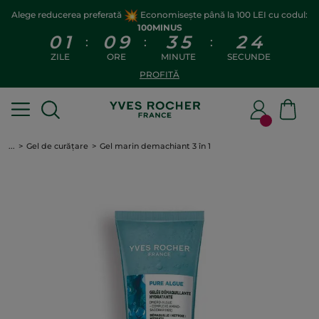
Alege reducerea preferată
Economisește până la 100 LEI cu codul:
100MINUS
0
1
0
9
3
5
2
3
:
:
:
ZILE
ORE
MINUTE
SECUNDE
PROFITĂ
...
Gel de curățare
Gel marin demachiant 3 în 1