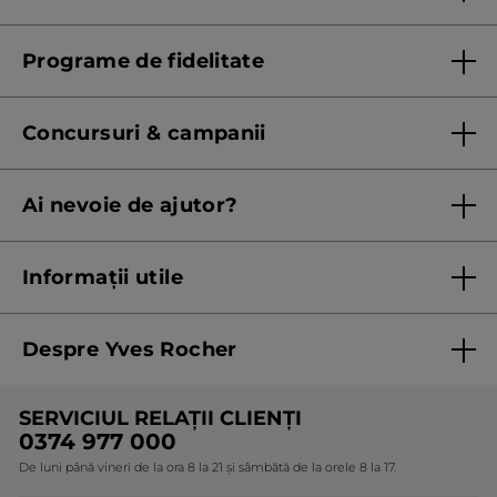
Lista magazinelor Yves Rocher
Programe de fidelitate
Regulament program de fidelitate
Concursuri & campanii
Regulament campanie
Ai nevoie de ajutor?
Listă prețuri standard
Contacteaza ne
Termeni Și Condiții ale Promoțiilor Curente
Informații utile
Termeni și condiții de utilizare
Despre Yves Rocher
Termeni și condiții pentru vanzarea la distanță a
produselor Yves Rocher
Cine suntem
SERVICIUL RELAȚII CLIENȚI
Politica de confidențialitate
Expertiza noastră botanică
0374 977 000
Protecția Consumatorilor - A.N.P.C.
De luni până vineri de la ora 8 la 21 și sâmbătă de la orele 8 la 17.
Angajamentele noastre