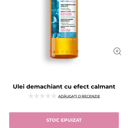
Ulei demachiant cu efect calmant
★★★★★
★★★★★
ADĂUGAȚI O RECENZIE
Nicio
valoare
de
evaluare
pentru
STOC EPUIZAT