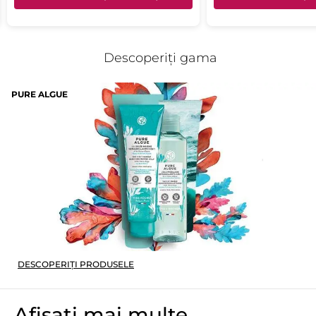
De fiecare dată când vă sortați deșeurile, contribuiți la a le
oferi o a doua viață.
Referință: F08023
Descoperiți gama
PURE ALGUE
DESCOPERIȚI PRODUSELE
Afișați mai multe