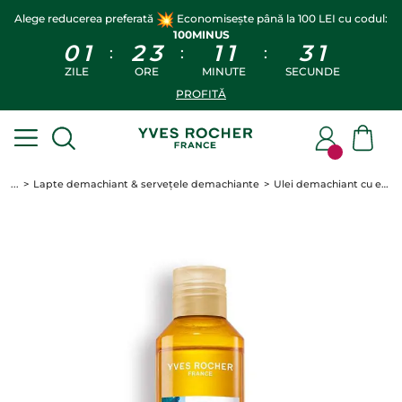
Alege reducerea preferată
Economisește până la 100 LEI cu codul:
100MINUS
0
1
2
3
1
1
3
1
:
:
:
ZILE
ORE
MINUTE
SECUNDE
PROFITĂ
...
Lapte demachiant & servețele demachiante
Ulei demachiant cu efect calmant