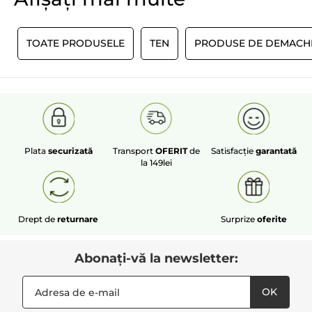
I
TOATE PRODUSELE
TEN
PRODUSE DE DEMACH
Plata
securizată
Transport
OFERIT
de
Satisfacție
garantată
la 149lei
Drept de
returnare
Surprize
oferite
Abonați-vă la newsletter:
OK