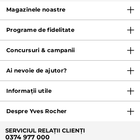
Magazinele noastre
Lista magazinelor Yves Rocher
Programe de fidelitate
Regulament program de fidelitate
Concursuri & campanii
Regulament campanie
Ai nevoie de ajutor?
Listă prețuri standard
Contacteaza ne
Termeni Și Condiții ale Promoțiilor Curente
Informații utile
Termeni și condiții de utilizare
Despre Yves Rocher
Termeni și condiții pentru vanzarea la distanță a
produselor Yves Rocher
Cine suntem
SERVICIUL RELAȚII CLIENȚI
Politica de confidențialitate
Expertiza noastră botanică
0374 977 000