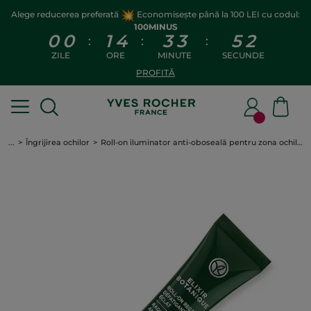
Alege reducerea preferată
Economisește până la 100 LEI cu codul:
100MINUS
0
0
1
4
3
3
5
2
:
:
:
ZILE
ORE
MINUTE
SECUNDE
PROFITĂ
...
Îngrijirea ochilor
Roll-on iluminator anti-oboseală pentru zona ochilor Roll-on 15 ml