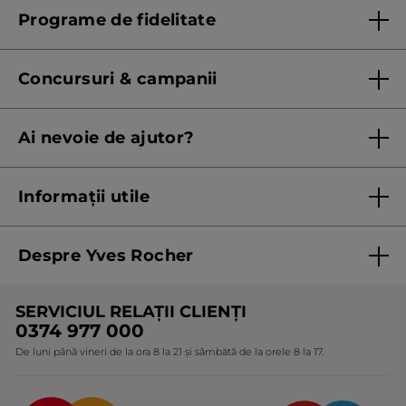
Programe de fidelitate
Regulament program de fidelitate
Concursuri & campanii
Regulament campanie
Ai nevoie de ajutor?
Listă prețuri standard
Contacteaza ne
Termeni Și Condiții ale Promoțiilor Curente
Informații utile
Termeni și condiții de utilizare
Despre Yves Rocher
Termeni și condiții pentru vanzarea la distanță a
produselor Yves Rocher
Cine suntem
SERVICIUL RELAȚII CLIENȚI
Politica de confidențialitate
Expertiza noastră botanică
0374 977 000
Protecția Consumatorilor - A.N.P.C.
De luni până vineri de la ora 8 la 21 și sâmbătă de la orele 8 la 17.
Angajamentele noastre
Certificări și parteneriate
Cadouri Corporate