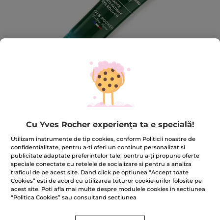
Cu Yves Rocher experiența ta e specială!
Utilizam instrumente de tip cookies, conform Politicii noastre de
Roll-on iluminator anti-oboseală
confidentialitate, pentru a-ti oferi un continut personalizat si
publicitate adaptate preferintelor tale, pentru a-ți propune oferte
pentru zona ochilor Roll-on 15 ml
speciale conectate cu retelele de socializare si pentru a analiza
traficul de pe acest site. Dand click pe optiunea “Accept toate
★★★★★
★★★★★
ADĂUGAȚI O RECENZIE
Cookies” esti de acord cu utilizarea tuturor cookie-urilor folosite pe
Nicio
acest site. Poti afla mai multe despre modulele cookies in sectiunea
valoare
“Politica Cookies” sau consultand sectiunea
de
evaluare
pentru
Trimiteți-mi un e-mail când este disponibil