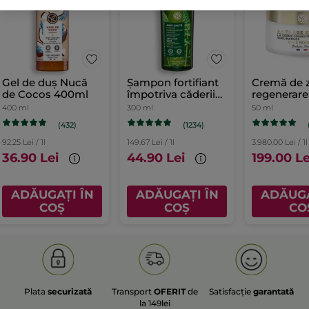
Gel de duș Nucă
Șampon fortifiant
Cremă de z
de Cocos 400ml
împotriva căderii
regenerare
părului cu Lupin
celulară a 
400 ml
300 ml
50 ml
Alb
Cutie 50 m
(432)
(1234)
92.25 Lei / 1l
149.67 Lei / 1l
3.980.00 Lei / 1l
36.90 Lei
44.90 Lei
199.00 Le
ADĂUGAȚI ÎN
ADĂUGAȚI ÎN
ADĂUGA
COȘ
COȘ
CO
Plata
securizată
Transport
OFERIT
de
Satisfacție
garantată
la 149lei