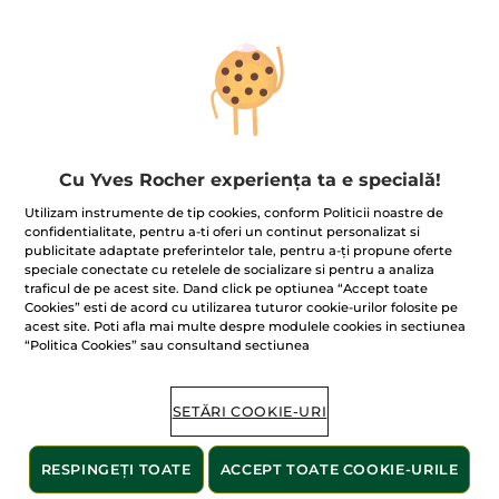
Ups!
Cu Yves Rocher experiența ta e specială!
Utilizam instrumente de tip cookies, conform Politicii noastre de
confidentialitate, pentru a-ti oferi un continut personalizat si
publicitate adaptate preferintelor tale, pentru a-ți propune oferte
Pagina nu poate fi afișată.
speciale conectate cu retelele de socializare si pentru a analiza
traficul de pe acest site. Dand click pe optiunea “Accept toate
Se pare că această pagină
nu mai există
sau că
Cookies” esti de acord cu utilizarea tuturor cookie-urilor folosite pe
linkul este incorect.
acest site. Poti afla mai multe despre modulele cookies in sectiunea
“Politica Cookies” sau consultand sectiunea
Produsele noastre
bestseller
SETĂRI COOKIE-URI
RESPINGEȚI TOATE
ACCEPT TOATE COOKIE-URILE
BESTSELLER
BESTSELLER
BESTSELLER