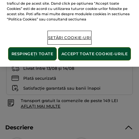
traficul de pe acest site. Dand click pe optiunea “Accept toate
★★★★★
★★★★★
4.6
(343)
ADĂUGAȚI O RECENZIE
Cookies” esti de acord cu utilizarea tuturor cookie-urilor folosite pe
4.6
acest site. Poti afla mai multe despre modulele cookies in sectiunea
din
59.00 Lei
“Politica Cookies” sau consultand sectiunea
5
stele.
151.29 Lei / 1l
Citiți
recenzii
pentru
SETĂRI COOKIE-URI
Lapte
ADĂUGAȚI ÎN COȘ
de
corp
Alge
RESPINGEȚI TOATE
ACCEPT TOATE COOKIE-URILE
Sălbatice
&
Fenicul
Livrat între 13/08 și 14/08
Marin
390ml
Plată securizată
Satisfacție garantată sau banii înapoi
Transport gratuit la comenzile de peste 149 LEI
AFLAȚI MAI MULTE
Descriere