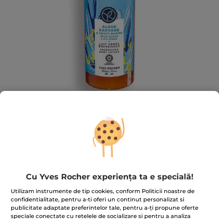
Lapte de corp Alge Sălbatice &
Fenicul Marin 390ml
Cu Yves Rocher experiența ta e specială!
Prelungiți explozia de natură cu această loțiune de
Utilizam instrumente de tip cookies, conform Politicii noastre de
corp fără silicon și coloranți pentru o piele hidratată și
confidentialitate, pentru a-ti oferi un continut personalizat si
parfumată delicat.
publicitate adaptate preferintelor tale, pentru a-ți propune oferte
390 ml
speciale conectate cu retelele de socializare si pentru a analiza