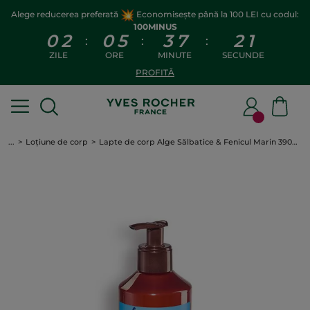
Alege reducerea preferată
Economisește până la 100 LEI cu codul:
100MINUS
0
2
0
5
3
7
2
1
:
:
:
ZILE
ORE
MINUTE
SECUNDE
PROFITĂ
...
Loțiune de corp
Lapte de corp Alge Sălbatice & Fenicul Marin 390ml