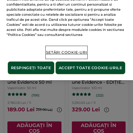
confidentialitate, pentru a-ti oferi un continut personalizat si
publicitate adaptate preferintelor tale, pentru a-ți propune oferte
ADĂUGAȚI ÎN
ADĂUGAȚI ÎN
speciale conectate cu retelele de socializare si pentru a analiza
COȘ
COȘ
traficul de pe acest site. Dand click pe optiunea “Accept toate
Cookies” esti de acord cu utilizarea tuturor cookie-urilor folosite pe
acest site. Poti afla mai multe despre modulele cookies in sectiunea
-27%
“Politica Cookies” sau consultand sectiunea
SETĂRI COOKIE-URI
RESPINGEȚI TOATE
ACCEPT TOATE COOKIE-URILE
Apă de parfum Comme
Apă de parfum Comme
une Evidence 50 ml
une Evidence - EDIȚIE
DE COLECȚIE
Vaporizator
50 ml
Vaporizator
100 ml
(1191)
(222)
3.780.00 Lei / 1l
3.290.00 Lei / 1l
189.00 Lei
329.00 Lei
259.00 Lei
ADĂUGAȚI ÎN
ADĂUGAȚI ÎN
COȘ
COȘ