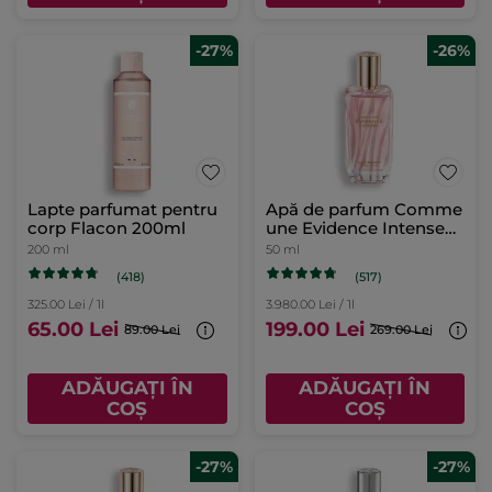
-27%
-26%
Lapte parfumat pentru
Apă de parfum Comme
corp Flacon 200ml
une Evidence Intense
50ml
200 ml
50 ml
(418)
(517)
325.00 Lei / 1l
3.980.00 Lei / 1l
65.00 Lei
199.00 Lei
89.00 Lei
269.00 Lei
ADĂUGAȚI ÎN
ADĂUGAȚI ÎN
COȘ
COȘ
-27%
-27%