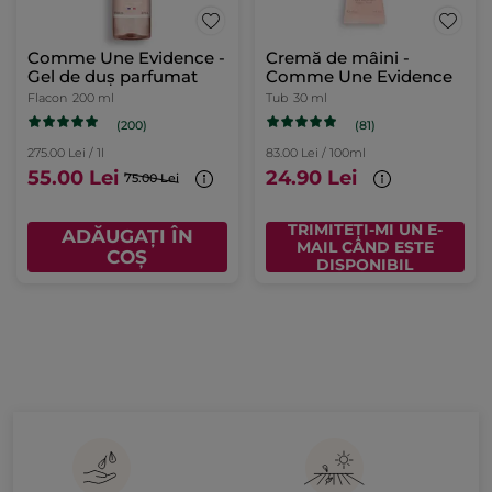
Comme Une Evidence -
Cremă de mâini -
Gel de duş parfumat
Comme Une Evidence
Flacon
200 ml
Tub
30 ml
(200)
(81)
275.00 Lei / 1l
83.00 Lei / 100ml
55.00 Lei
24.90 Lei
75.00 Lei
TRIMITEȚI-MI UN E-
ADĂUGAȚI ÎN
MAIL CÂND ESTE
COȘ
DISPONIBIL