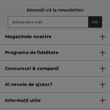
Abonați-vă la newsletter:
OK
Magazinele noastre
Lista magazinelor Yves Rocher
Programe de fidelitate
Regulament program de fidelitate
Concursuri & campanii
Regulament campanie
Ai nevoie de ajutor?
Listă prețuri standard
Contacteaza ne
Termeni Și Condiții ale Promoțiilor Curente
Informații utile