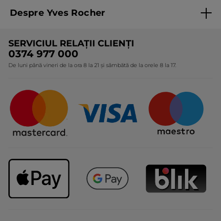
Termeni și condiții de utilizare
Despre Yves Rocher
Termeni și condiții pentru vanzarea la distanță a
produselor Yves Rocher
Cine suntem
SERVICIUL RELAȚII CLIENȚI
Politica de confidențialitate
Expertiza noastră botanică
0374 977 000
Protecția Consumatorilor - A.N.P.C.
De luni până vineri de la ora 8 la 21 și sâmbătă de la orele 8 la 17.
Angajamentele noastre
Certificări și parteneriate
Cadouri Corporate
Întrebări frecvente