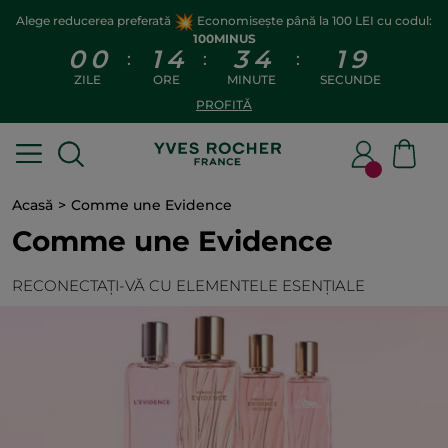
Alege reducerea preferată
Economisește până la 100 LEI cu codul:
100MINUS
0
0
1
4
3
4
1
9
:
:
:
ZILE
ORE
MINUTE
SECUNDE
PROFITĂ
Acasă
Comme une Evidence
Comme une Evidence
RECONECTAȚI-VĂ CU ELEMENTELE ESENȚIALE