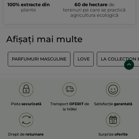
100% extracte din
60 de hectare
de
plante
terenuri pe care se practică
agricultura ecologică
Afișați mai multe
R
PARFUMURI MASCULINE
LOVE
LA COLLECTION 
Plata
securizată
Transport
OFERIT
de
Satisfacție
garantată
la 149lei
Drept de
returnare
Surprize
oferite