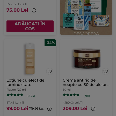
1.500.00 Lei / 1l
75.00 Lei
ADĂUGAȚI ÎN
COȘ
-34%
Loțiune cu efect de
Cremă antirid de
luminozitate
noapte cu 30 de uleiuri
preţioase cutie 50 ml
Flacon
122 ml
50 ml
(844)
(381)
811.48 Lei / 1l
4.180.00 Lei / 1l
99.00 Lei
209.00 Lei
149.00 Lei