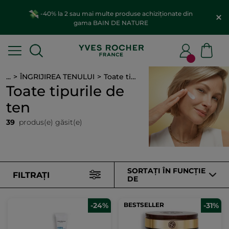
-40% la 2 sau mai multe produse achiziționate din
gama BAIN DE NATURE
...
ÎNGRIJIREA TENULUI
Toate tipurile de ten
Toate tipurile de
ten
39
produs(e) găsit(e)
SORTAȚI ÎN FUNCȚIE
FILTRAȚI
DE
-24%
BESTSELLER
-31%