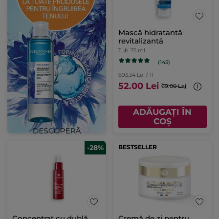
Mască hidratantă
revitalizantă
Tub
75 ml
(145)
693.34 Lei / 1l
52.00 Lei
69.00 Lei
ADĂUGAȚI ÎN
COȘ
-28%
BESTSELLER
Concentrat cu dublă
Cremă de zi pentru