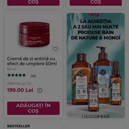
COȘ
COȘ
Cremă de zi antirid cu
efect de umplere 50ml
50 ml
(18)
3.980.00 Lei / 1l
199.00 Lei
ADĂUGAȚI ÎN
COȘ
BESTSELLER