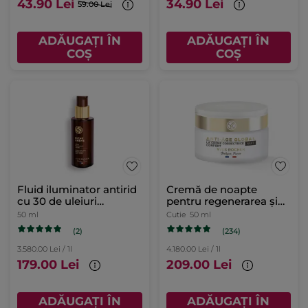
43.90 Lei
34.90 Lei
59.00 Lei
ADĂUGAȚI ÎN
ADĂUGAȚI ÎN
COȘ
COȘ
Fluid iluminator antirid
Cremă de noapte
cu 30 de uleiuri
pentru regenerarea și
prețioase flacon cu
confortul tenului Cutie
50 ml
Cutie
50 ml
pompă 50 ml
50 ml
(2)
(234)
3.580.00 Lei / 1l
4.180.00 Lei / 1l
179.00 Lei
209.00 Lei
ADĂUGAȚI ÎN
ADĂUGAȚI ÎN