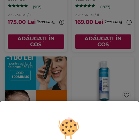
(903)
(1877)
2.333.34 Lei / 1l
2.253.34 Lei / 1l
175.00 Lei
169.00 Lei
259.00 Lei
239.00 Lei
ADĂUGAȚI ÎN
ADĂUGAȚI ÎN
COȘ
COȘ
Demachiant Expres
pentru Ochi
Flacon
200 ml
(2566)
295.00 Lei / 1l