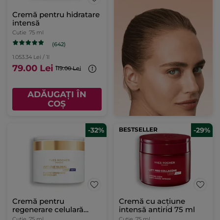
Cremă pentru hidratare
intensă
Cutie
75 ml
(642)
1.053.34 Lei / 1l
79.00 Lei
119.00 Lei
ADĂUGAȚI ÎN
COȘ
-32%
BESTSELLER
-29%
Cremă pentru
Cremă cu acțiune
regenerare celulară
intensă antirid 75 ml
intensă
Cutie
75 ml
Cutie
75 ml