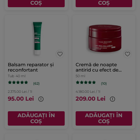
COȘ
COȘ
Balsam reparator și
Cremă de noapte
reconfortant
antirid cu efect de
lifting 50ml
Tub
40 ml
50 ml
(62)
(10)
2.375.00 Lei / 1l
4.180.00 Lei / 1l
95.00 Lei
209.00 Lei
ADĂUGAȚI ÎN
ADĂUGAȚI ÎN
COȘ
COȘ