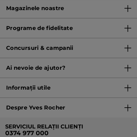
Magazinele noastre
Lista magazinelor Yves Rocher
Programe de fidelitate
Regulament program de fidelitate
Concursuri & campanii
Regulament campanie
Ai nevoie de ajutor?
Listă prețuri standard
Contacteaza ne
Termeni Și Condiții ale Promoțiilor Curente
Informații utile
Termeni și condiții de utilizare
Despre Yves Rocher
Termeni și condiții pentru vanzarea la distanță a
produselor Yves Rocher
Cine suntem
SERVICIUL RELAȚII CLIENȚI
Politica de confidențialitate
Expertiza noastră botanică
0374 977 000
Protecția Consumatorilor - A.N.P.C.