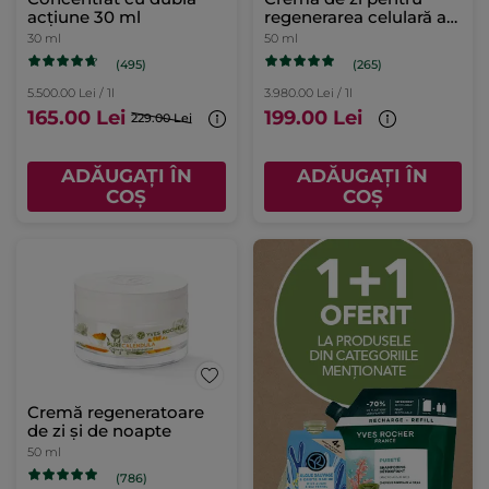
acțiune 30 ml
regenerarea celulară a
tenului Cutie 50 ml
30 ml
50 ml
(495)
(265)
5.500.00 Lei / 1l
3.980.00 Lei / 1l
165.00 Lei
199.00 Lei
229.00 Lei
ADĂUGAȚI ÎN
ADĂUGAȚI ÎN
COȘ
COȘ
Cremă regeneratoare
de zi și de noapte
50 ml
(786)