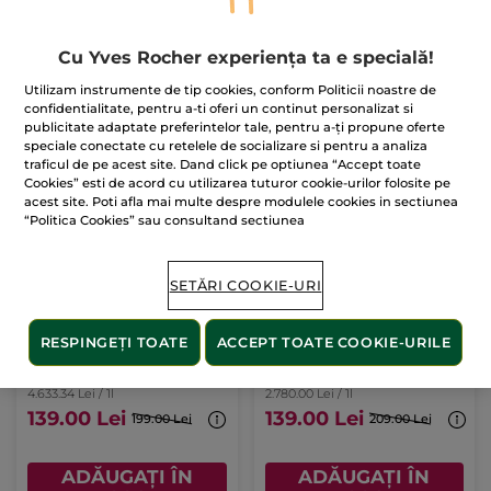
59.00 Lei
Cu Yves Rocher experiența ta e specială!
ADĂUGAȚI ÎN
COȘ
Utilizam instrumente de tip cookies, conform Politicii noastre de
confidentialitate, pentru a-ti oferi un continut personalizat si
publicitate adaptate preferintelor tale, pentru a-ți propune oferte
-30%
-33%
speciale conectate cu retelele de socializare si pentru a analiza
traficul de pe acest site. Dand click pe optiunea “Accept toate
Cookies” esti de acord cu utilizarea tuturor cookie-urilor folosite pe
acest site. Poti afla mai multe despre modulele cookies in sectiunea
“Politica Cookies” sau consultand sectiunea
SETĂRI COOKIE-URI
Ser antirid cu efect de
Cremă de zi pentru
lifting 30ml
regenerarea celulară a
tenului
30 ml
Cutie
50 ml
RESPINGEȚI TOATE
ACCEPT TOATE COOKIE-URILE
(1191)
(297)
4.633.34 Lei / 1l
2.780.00 Lei / 1l
139.00 Lei
139.00 Lei
199.00 Lei
209.00 Lei
ADĂUGAȚI ÎN
ADĂUGAȚI ÎN