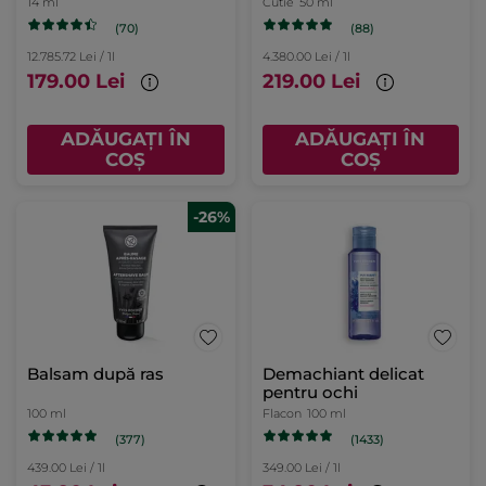
14 ml
Cutie
50 ml
(70)
(88)
12.785.72 Lei / 1l
4.380.00 Lei / 1l
179.00 Lei
219.00 Lei
ADĂUGAȚI ÎN
ADĂUGAȚI ÎN
COȘ
COȘ
-26%
Balsam după ras
Demachiant delicat
pentru ochi
100 ml
Flacon
100 ml
(377)
(1433)
439.00 Lei / 1l
349.00 Lei / 1l