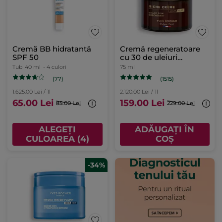
Cremă BB hidratantă
Cremă regeneratoare
SPF 50
cu 30 de uleiuri
preţioase cutie 75 ml
Tub
40 ml
- 4 culori
75 ml
(77)
(1515)
1.625.00 Lei / 1l
2.120.00 Lei / 1l
65.00 Lei
159.00 Lei
85.00 Lei
229.00 Lei
ALEGEȚI
ADĂUGAȚI ÎN
CULOAREA (4)
COȘ
-34%