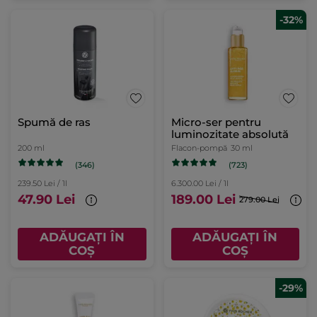
-32%
Spumă de ras
Micro-ser pentru
luminozitate absolută
200 ml
Flacon-pompă
30 ml
(346)
(723)
239.50 Lei / 1l
6.300.00 Lei / 1l
47.90 Lei
189.00 Lei
279.00 Lei
ADĂUGAȚI ÎN
ADĂUGAȚI ÎN
COȘ
COȘ
-29%