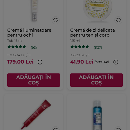
Cremă iluminatoare
Cremă de zi delicată
pentru ochi
pentru ten și corp
Tub
15 ml
125 ml
(93)
(1137)
11.933.34 Lei / 1l
335.20 Lei / 1l
179.00 Lei
41.90 Lei
59.00 Lei
ADĂUGAȚI ÎN
ADĂUGAȚI ÎN
COȘ
COȘ