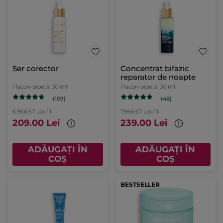
Ser corector
Concentrat bifazic
reparator de noapte
Flacon-pipetă
30 ml
Flacon-pipetă
30 ml
(109)
(48)
6.966.67 Lei / 1l
7.966.67 Lei / 1l
209.00 Lei
239.00 Lei
ADĂUGAȚI ÎN
ADĂUGAȚI ÎN
COȘ
COȘ
BESTSELLER