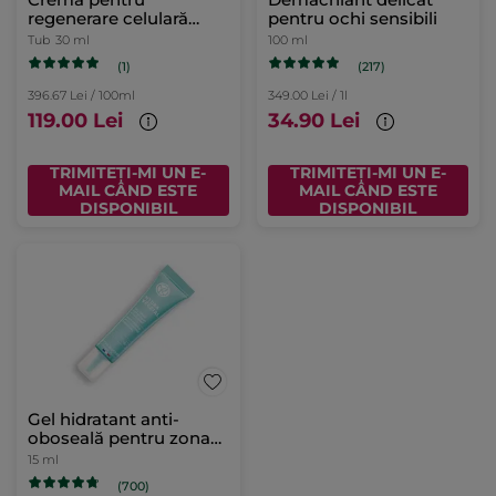
regenerare celulară
pentru ochi sensibili
intensă
Tub
30 ml
100 ml
(1)
(217)
396.67 Lei / 100ml
349.00 Lei / 1l
119.00 Lei
34.90 Lei
TRIMITEȚI-MI UN E-
TRIMITEȚI-MI UN E-
MAIL CÂND ESTE
MAIL CÂND ESTE
DISPONIBIL
DISPONIBIL
Gel hidratant anti-
oboseală pentru zona
ochilor
15 ml
(700)