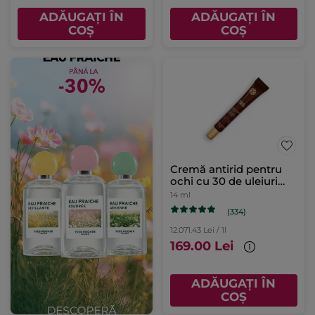
ADĂUGAȚI ÎN
ADĂUGAȚI ÎN
COȘ
COȘ
Cremă antirid pentru
ochi cu 30 de uleiuri
preţioase tub 14 ml
14 ml
(334)
12.071.43 Lei / 1l
169.00 Lei
ADĂUGAȚI ÎN
COȘ