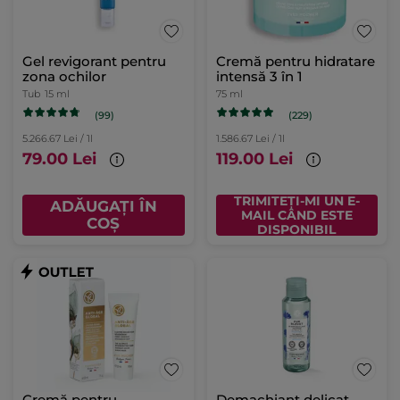
Gel revigorant pentru
Cremă pentru hidratare
zona ochilor
intensă 3 în 1
Tub
15 ml
75 ml
(99)
(229)
5.266.67 Lei / 1l
1.586.67 Lei / 1l
79.00 Lei
119.00 Lei
TRIMITEȚI-MI UN E-
ADĂUGAȚI ÎN
MAIL CÂND ESTE
COȘ
DISPONIBIL
Cremă pentru
Demachiant delicat