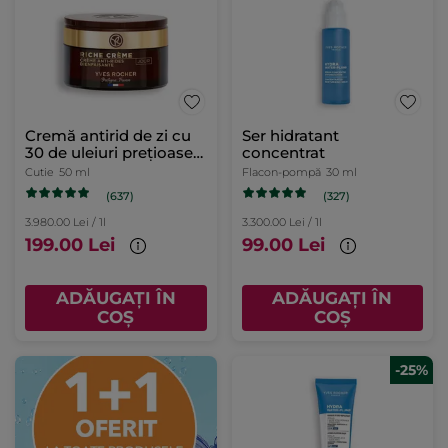
Cremă antirid de zi cu
Ser hidratant
30 de uleiuri preţioase
concentrat
cutie 50 ml
Cutie
50 ml
Flacon-pompă
30 ml
(637)
(327)
3.980.00 Lei / 1l
3.300.00 Lei / 1l
199.00 Lei
99.00 Lei
ADĂUGAȚI ÎN
ADĂUGAȚI ÎN
COȘ
COȘ
-25%