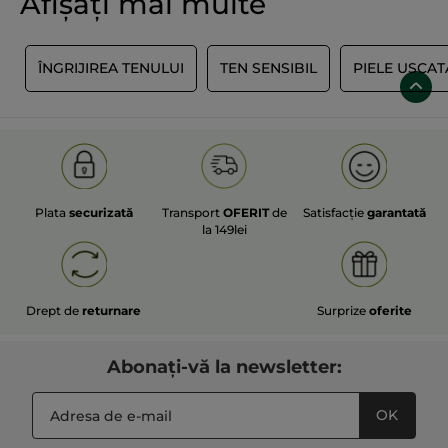
Afișați mai multe
R
ÎNGRIJIREA TENULUI
TEN SENSIBIL
PIELE USCA
Plata
securizată
Transport
OFERIT
de
Satisfacție
garantată
la 149lei
Drept de
returnare
Surprize
oferite
Abonați-vă la newsletter:
OK