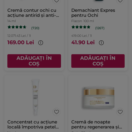
Cremă contur ochi cu
Demachiant Expres
acțiune antirid și anti-
pentru Ochi
pungi 14ml
14 ml
Flacon
100 ml
(720)
(1267)
12.071.43 Lei / 1l
419.00 Lei / 1l
169.00 Lei
41.90 Lei
ADĂUGAȚI ÎN
ADĂUGAȚI ÎN
COȘ
COȘ
Concentrat cu acțiune
Cremă de noapte
locală împotriva petelor
pentru regenerarea și
Tub 14 ml
confortul tenului