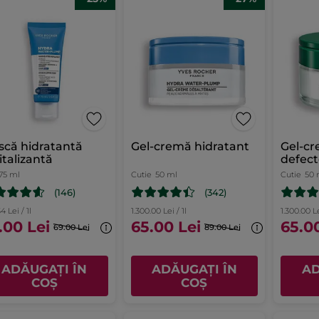
că hidratantă
Gel-cremă hidratant
Gel-cr
italizantă
defec
75 ml
Cutie
50 ml
Cutie
50 
(146)
(342)
4 Lei / 1l
1.300.00 Lei / 1l
1.300.00 Le
.00 Lei
65.00 Lei
65.0
69.00 Lei
89.00 Lei
ADĂUGAȚI ÎN
ADĂUGAȚI ÎN
AD
COȘ
COȘ