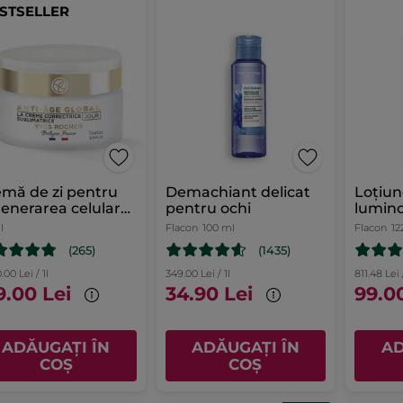
STSELLER
mă de zi pentru
Demachiant delicat
Loțiun
enerarea celulară
pentru ochi
lumino
enului Cutie 50 ml
l
Flacon
100 ml
Flacon
12
(265)
(1435)
.00 Lei / 1l
349.00 Lei / 1l
811.48 Lei /
9.00 Lei
34.90 Lei
99.0
ADĂUGAȚI ÎN
ADĂUGAȚI ÎN
AD
COȘ
COȘ