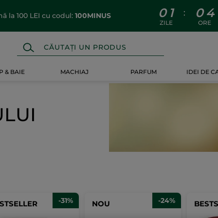
0
1
0
4
:
 la 100 LEI cu codul:
100MINUS
ZILE
ORE
 & BAIE
MACHIAJ
PARFUM
IDEI DE 
ULUI
-31%
-24%
STSELLER
NOU
BEST