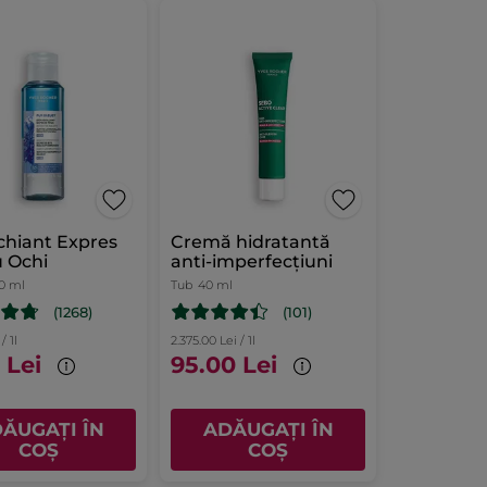
hiant Expres
Cremă hidratantă
 Ochi
anti-imperfecțiuni
0 ml
Tub
40 ml
(1268)
(101)
/ 1l
2.375.00 Lei / 1l
 Lei
95.00 Lei
ĂUGAȚI ÎN
ADĂUGAȚI ÎN
COȘ
COȘ