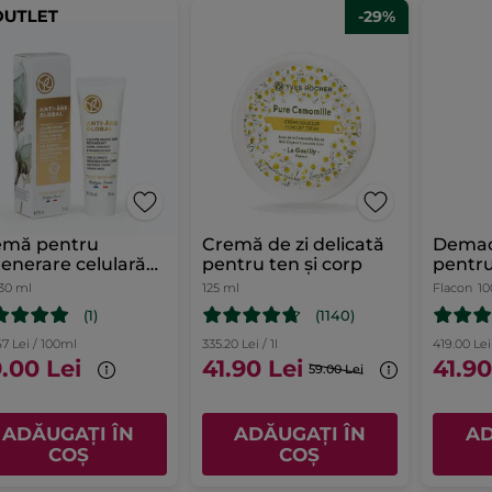
-29%
emă pentru
Cremă de zi delicată
Demac
enerare celulară
pentru ten și corp
pentru
ensă
30 ml
125 ml
Flacon
10
(1)
(1140)
7 Lei / 100ml
335.20 Lei / 1l
419.00 Lei 
9.00 Lei
41.90 Lei
41.90
59.00 Lei
ADĂUGAȚI ÎN
ADĂUGAȚI ÎN
AD
COȘ
COȘ