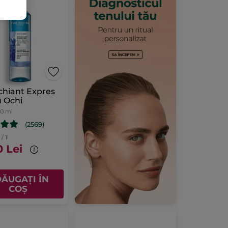
hiant Expres
 Ochi
00 ml
(2569)
/ 1l
0 Lei
ĂUGAȚI ÎN
COȘ