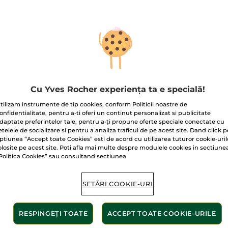
emă
Cremă BB hidratantă
Cremă
Cu Yves Rocher experiența ta e specială!
eneratoare cu 30
SPF 50
intens
tilizam instrumente de tip cookies, conform Politicii noastre de
uleiuri preţioase
l
Tub
40 ml
- 4 culori
Cutie
75 
onfidentialitate, pentru a-ti oferi un continut personalizat si publicitate
ie 75 ml
(1516)
(79)
daptate preferintelor tale, pentru a-ți propune oferte speciale conectate cu
etelele de socializare si pentru a analiza traficul de pe acest site. Dand click p
00 Lei / 1l
162.50 Lei / 100ml
2.253.34 Le
ptiunea “Accept toate Cookies” esti de acord cu utilizarea tuturor cookie-uril
9.00 Lei
65.00 Lei
169.0
229.00 Lei
85.00 Lei
olosite pe acest site. Poti afla mai multe despre modulele cookies in sectiune
Politica Cookies” sau consultand sectiunea
ADĂUGAȚI ÎN
ALEGEȚI
AD
COȘ
CULOAREA (4)
SETĂRI COOKIE-URI
-34%
-32%
RESPINGEȚI TOATE
ACCEPT TOATE COOKIE-URILE