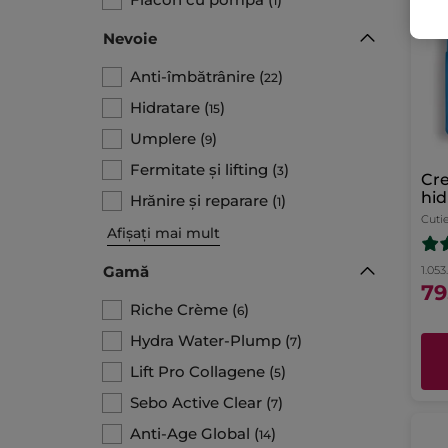
1
Nevoie
Anti-îmbătrânire
(
)
22
Hidratare
(
)
15
Umplere
(
)
9
Fermitate și lifting
(
)
3
Cr
hid
Hrănire și reparare
(
)
1
Cuti
Afișați mai mult
Gamă
1.053.
79
Riche Crème
(
)
6
Hydra Water-Plump
(
)
7
Lift Pro Collagene
(
)
5
Sebo Active Clear
(
)
7
Anti-Age Global
(
)
14