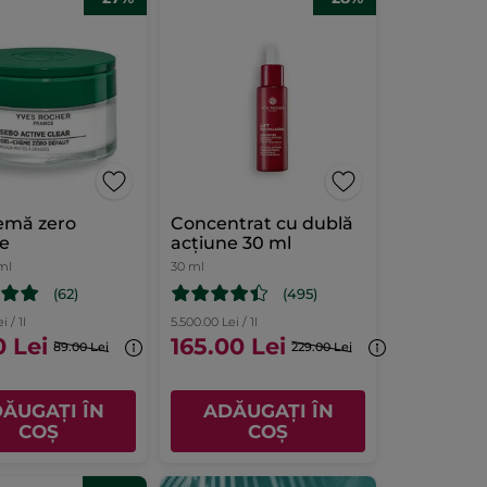
emă zero
Concentrat cu dublă
te
acțiune 30 ml
ml
30 ml
(62)
(495)
i / 1l
5.500.00 Lei / 1l
0 Lei
165.00 Lei
89.00 Lei
229.00 Lei
ĂUGAȚI ÎN
ADĂUGAȚI ÎN
COȘ
COȘ