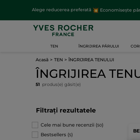
Alege reducerea preferată
Economisește până
TEN
ÎNGRIJIREA PĂRULUI
CORP
Acasă
TEN
ÎNGRIJIREA TENULUI
ÎNGRIJIREA TEN
51
produs(e) găsit(e)
Filtrați rezultatele
Cele mai bune recenzii
(
)
50
BE
Bestsellers
(
)
5