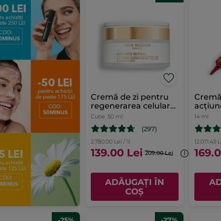
Cremă de zi pentru
Cremă 
regenerarea celulară
acțiune
a tenului
pungi
Cutie
50 ml
14 ml
(297)
2.780.00 Lei / 1l
12.071.43 Le
139.00 Lei
169.0
209.00 Lei
ADĂUGAȚI ÎN
AD
COȘ
-25%
-27%