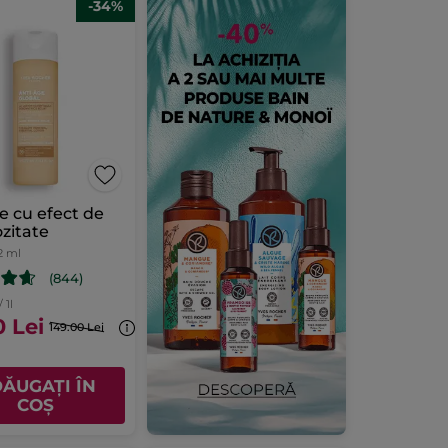
-34%
e cu efect de
zitate
2 ml
(844)
 1l
0 Lei
149.00 Lei
ĂUGAȚI ÎN
COȘ