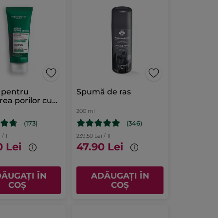
 pentru
Spumă de ras
rea porilor cu
ne
l
200 ml
(173)
(346)
/ 1l
239.50 Lei / 1l
0 Lei
47.90 Lei
ĂUGAȚI ÎN
ADĂUGAȚI ÎN
COȘ
COȘ