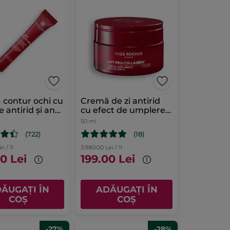
contur ochi cu
Cremă de zi antirid
 antirid și anti-
cu efect de umplere
 14ml
50ml
50 ml
(722)
(18)
i / 1l
3.980.00 Lei / 1l
0 Lei
199.00 Lei
ĂUGAȚI ÎN
ADĂUGAȚI ÎN
COȘ
COȘ
-27%
-28%