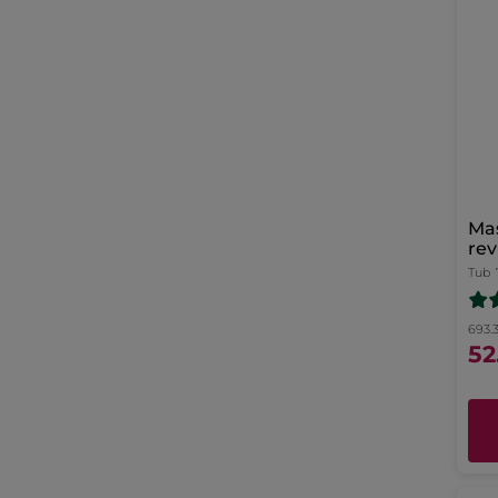
Mas
rev
Tub
693.3
52