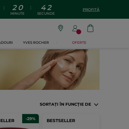
2
0
4
0
:
:
PROFITĂ
MINUTE
SECUNDE
CADOURI
YVES ROCHER
OFERTE
SORTAȚI ÎN FUNCȚIE DE
-29%
SELLER
BESTSELLER