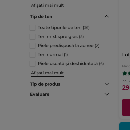
Afișați mai mult
Tip de ten
Toate tipurile de ten
(
)
35
Ten mixt spre gras
(
)
5
Piele predispusă la acnee
(
)
2
Ten normal
(
)
Loț
1
Piele uscată și deshidratată
(
)
6
Flac
Afișați mai mult
199.3
Tip de produs​
29
Evaluare