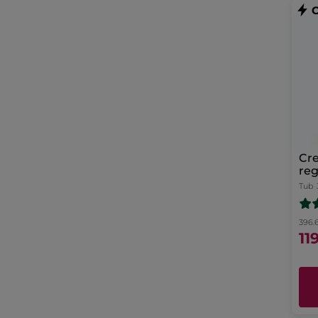
Cr
reg
int
Tub
396.6
11