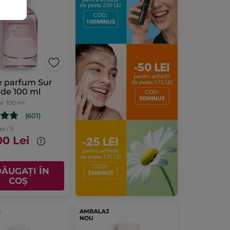
e parfum Sur
de 100 ml
or
100 ml
(601)
i / 1l
00 Lei
ĂUGAȚI ÎN
COȘ