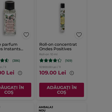
e parfum
Roll-on concentrat
s Instants
Ondes Positives
Roll-on
10 ml
(386)
(169)
i / 1l
10.900.00 Lei / 1l
00 Lei
109.00 Lei
ĂUGAȚI ÎN
ADĂUGAȚI ÎN
COȘ
COȘ