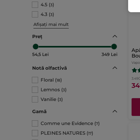
4.5
(
)
3
4.3
(
)
3
Afișați mai mult
Preț
Ap
54,5 Lei
349 Lei
Bo
ml
Vapo
Notă olfactivă
3.490
Floral
(
)
18
34
Lemnos
(
)
3
Vanilie
(
)
3
Gamă
Comme une Evidence
(
)
7
PLEINES NATURES
(
)
17