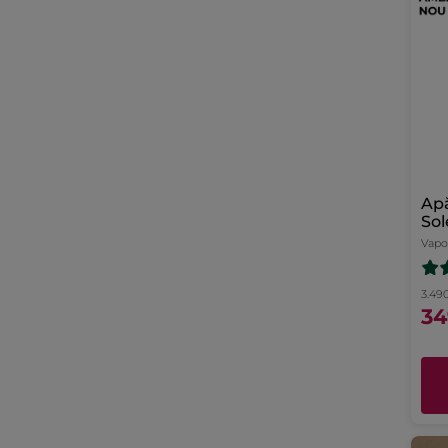
Apă
Vapo
3.490
34