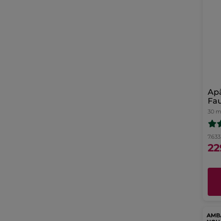
Ap
Fa
30 m
7.633.
22