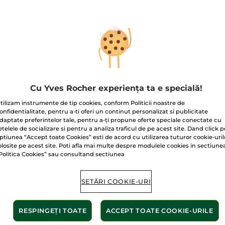
ă de parfum
Roll-on concentrat
Apă d
mme une
Calme Absolu
L'Evid
Cu Yves Rocher experiența ta e specială!
dence 100 ml
ml
Roll-on
10 ml
100 ml
tilizam instrumente de tip cookies, conform Politicii noastre de
(3379)
(178)
onfidentialitate, pentru a-ti oferi un continut personalizat si publicitate
daptate preferintelor tale, pentru a-ți propune oferte speciale conectate cu
.00 Lei / 1l
545.00 Lei / 100ml
2.490.00 Le
etelele de socializare si pentru a analiza traficul de pe acest site. Dand click p
9.00 Lei
54.50 Lei
249.
349.00 Lei
109.00 Lei
ptiunea “Accept toate Cookies” esti de acord cu utilizarea tuturor cookie-uril
olosite pe acest site. Poti afla mai multe despre modulele cookies in sectiune
Politica Cookies” sau consultand sectiunea
ADĂUGAȚI ÎN
ADĂUGAȚI ÎN
AD
COȘ
COȘ
SETĂRI COOKIE-URI
RESPINGEȚI TOATE
ACCEPT TOATE COOKIE-URILE