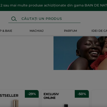
 2 sau mai multe produse achiziționate din gama BAIN DE NA
 & BAIE
MACHIAJ
PARFUM
IDEI DE 
-29%
-50%
STSELLER