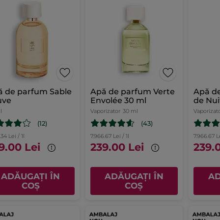
ă de parfum Sable
Apă de parfum Verte
Apă d
uve
Envolée 30 ml
de Nui
l
Vaporizator
30 ml
Vaporizat
(12)
(43)
34 Lei / 1l
7.966.67 Lei / 1l
7.966.67 Le
9.00 Lei
239.00 Lei
239.
ADĂUGAȚI ÎN
ADĂUGAȚI ÎN
AD
COȘ
COȘ