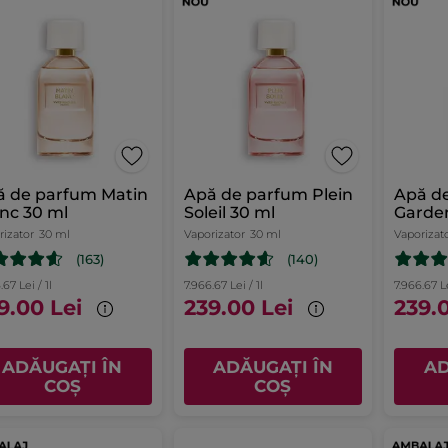
ă de parfum Matin
Apă de parfum Plein
Apă d
nc 30 ml
Soleil 30 ml
Garden
rizator
30 ml
Vaporizator
30 ml
Vaporizat
(163)
(140)
.67 Lei / 1l
7.966.67 Lei / 1l
7.966.67 Le
9.00 Lei
239.00 Lei
239.
ADĂUGAȚI ÎN
ADĂUGAȚI ÎN
AD
COȘ
COȘ