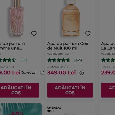
ă de parfum
Apă de parfum Cuir
Apă d
mme une
de Nuit 100 ml
La Lan
dence Intense
l
Vaporizator
100 ml
Vaporizat
ml
(517)
(945)
.00 Lei / 1l
3.490.00 Lei / 1l
7.966.67 Le
9.00 Lei
349.00 Lei
239.
269.00 Lei
ADĂUGAȚI ÎN
ADĂUGAȚI ÎN
AD
COȘ
COȘ