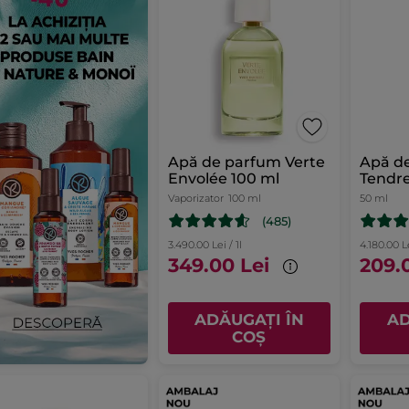
Apă de parfum Verte
Apă d
Envolée 100 ml
Tendre
50ml
Vaporizator
100 ml
50 ml
(485)
3.490.00 Lei / 1l
4.180.00 Le
349.00 Lei
209.
ADĂUGAȚI ÎN
AD
COȘ