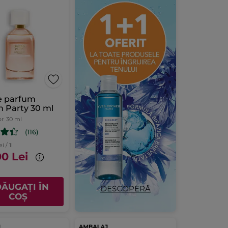
e parfum
 Party 30 ml
or
30 ml
(116)
i / 1l
00 Lei
ĂUGAȚI ÎN
COȘ