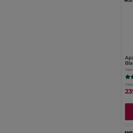
Ap
Bla
Vapo
7.966
23