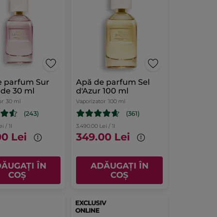
e parfum Sur
Apă de parfum Sel
de 30 ml
d'Azur 100 ml
or
30 ml
Vaporizator
100 ml
(243)
(361)
i / 1l
3.490.00 Lei / 1l
00 Lei
349.00 Lei
ĂUGAȚI ÎN
ADĂUGAȚI ÎN
COȘ
COȘ