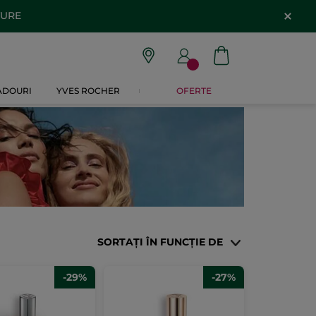
TURE
CADOURI
YVES ROCHER
OFERTE
SORTAȚI ÎN FUNCȚIE DE
-29%
-27%