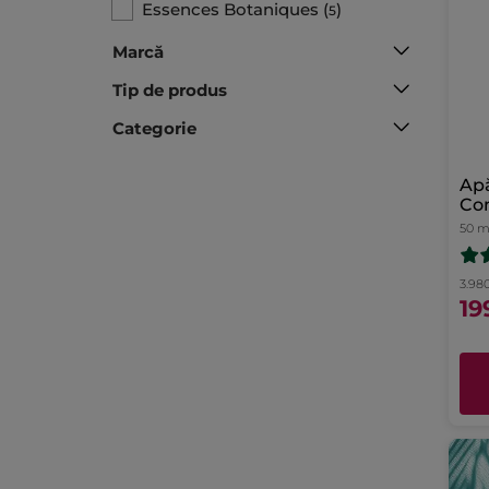
Essences Botaniques
(
)
5
Marcă
Tip de produs​
Categorie
Ap
Co
Evi
50 m
50
3.980
19