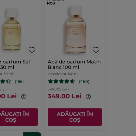
e parfum Sel
Apă de parfum Matin
 30 ml
Blanc 100 ml
or
30 ml
Vaporizator
100 ml
(166)
(460)
i / 1l
3.490.00 Lei / 1l
00 Lei
349.00 Lei
ĂUGAȚI ÎN
ADĂUGAȚI ÎN
COȘ
COȘ