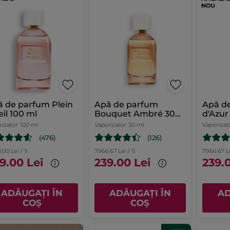
 de parfum Plein
Apă de parfum
Apă d
Soleil 100 ml
Bouquet Ambré 30
d'Azur
ml
rizator
100 ml
Vaporizator
30 ml
Vaporizat
(476)
(126)
.00 Lei / 1l
7.966.67 Lei / 1l
7.966.67 Le
9.00 Lei
239.00 Lei
239.
ADĂUGAȚI ÎN
ADĂUGAȚI ÎN
AD
COȘ
COȘ