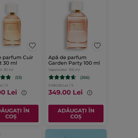
e parfum Cuir
Apă de parfum
t 30 ml
Garden Party 100 ml
or
30 ml
Vaporizator
100 ml
(53)
(266)
i / 1l
3.490.00 Lei / 1l
00 Lei
349.00 Lei
ĂUGAȚI ÎN
ADĂUGAȚI ÎN
COȘ
COȘ