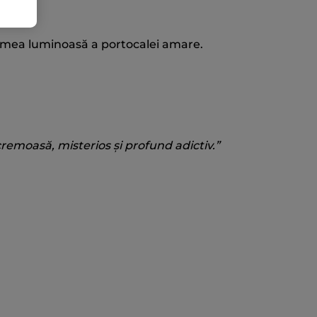
pețimea luminoasă a portocalei amare.
 cremoasă, misterios și profund adictiv.”