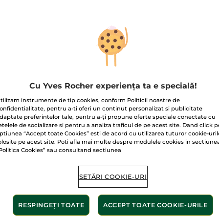
pentru
Apă
de
parfum
Bouquet
Ambré
100
Livrat între 11/
ml
Plată securizat
Satisfacție gar
Cu Yves Rocher experiența ta e specială!
Transport gratuit
tilizam instrumente de tip cookies, conform Politicii noastre de
AFLAȚI MAI MUL
onfidentialitate, pentru a-ti oferi un continut personalizat si publicitate
daptate preferintelor tale, pentru a-ți propune oferte speciale conectate cu
etelele de socializare si pentru a analiza traficul de pe acest site. Dand click p
ptiunea “Accept toate Cookies” esti de acord cu utilizarea tuturor cookie-uril
olosite pe acest site. Poti afla mai multe despre modulele cookies in sectiune
Politica Cookies” sau consultand sectiunea
SETĂRI COOKIE-URI
nte de origine
Alcool
veget
RESPINGEȚI TOATE
ACCEPT TOATE COOKIE-URILE
ANȚE AURII