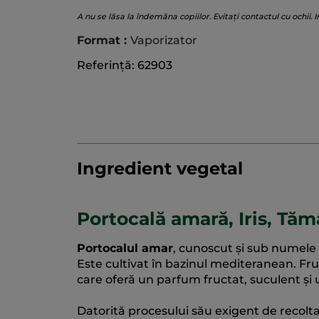
A nu se lăsa la îndemâna copiilor. Evitați contactul cu ochii. I
Format :
Vaporizator
Referință: 62903
Ingredient vegetal
Portocală amară, Iris, Tăm
Portocalul amar
, cunoscut și sub numele 
Este cultivat în bazinul mediteranean. Fruc
care oferă un parfum fructat, suculent și
Datorită procesului său exigent de recolta