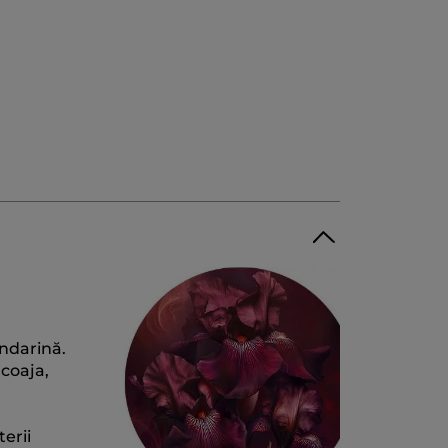
andarină.
 coaja,
erii