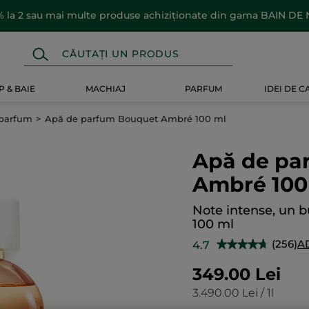
 la 2 sau mai multe produse achiziționate din gama BAIN DE
 & BAIE
MACHIAJ
PARFUM
IDEI DE 
parfum
Apă de parfum Bouquet Ambré 100 ml
Apă de pa
Ambré 100
Note intense, un bu
100 ml
(256)
A
4.7
★★★★★
★★★★★
4.7
din
349.00 Lei
5
stele.
3.490.00 Lei / 1l
Citiți
recenzii