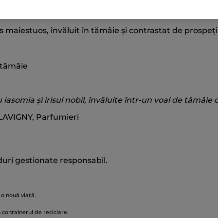
 dezvăluie o natură sălbatică, scăldată în reflexe aurii.
iris maiestuos, învăluit în tămâie și contrastat de pros
, tămâie
 iasomia și irisul nobil, învăluite într-un voal de tămâie
AVIGNY, Parfumieri
duri gestionate responsabil.
 o nouă viață.
containerul de reciclare.