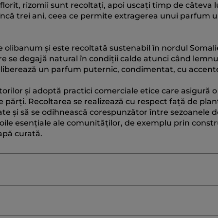
lorit, rizomii sunt recoltați, apoi uscați timp de câteva l
încă trei ani, ceea ce permite extragerea unui parfum u
e olibanum și este recoltată sustenabil în nordul Somali
e se degajă natural în condiții calde atunci când lemnu
ă, eliberează un parfum puternic, condimentat, cu accent
orilor și adoptă practici comerciale etice care asigură o
ele părți. Recoltarea se realizează cu respect față de plan
te și să se odihnească corespunzător între sezoanele d
oile esențiale ale comunităților, de exemplu prin constr
 apă curată.