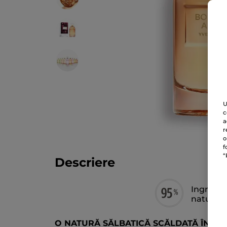
U
c
a
r
o
f
“
Descriere
Ingredie
naturală
O NATURĂ SĂLBATICĂ SCĂLDATĂ ÎN NU