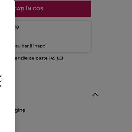
ADĂUGAȚI ÎN COȘ
08 și 13/08
ă
antată sau banii înapoi
 la comenzile de peste 149 LEI
TE
e
or
a
 de origine
ală