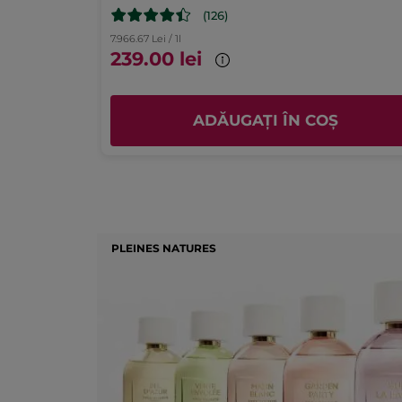
(126)
Valoarea produsului
7.966.67 Lei / 1l
5.0
239.00 lei
Ș
ADĂUGAȚI ÎN COȘ
PLEINES NATURES