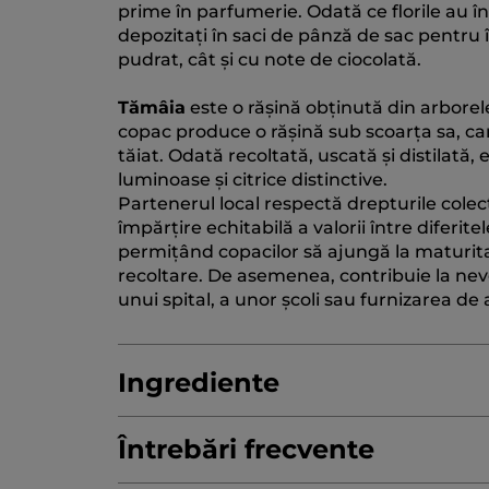
prime în parfumerie. Odată ce florile au înf
depozitați în saci de pânză de sac pentru 
pudrat, cât și cu note de ciocolată.
Tămâia
este o rășină obținută din arborel
copac produce o rășină sub scoarța sa, car
tăiat. Odată recoltată, uscată și distilat
luminoase și citrice distinctive.
Partenerul local respectă drepturile colect
împărțire echitabilă a valorii între diferit
permițând copacilor să ajungă la maturita
recoltare. De asemenea, contribuie la nev
unui spital, a unor școli sau furnizarea de
Ingrediente
Întrebări frecvente