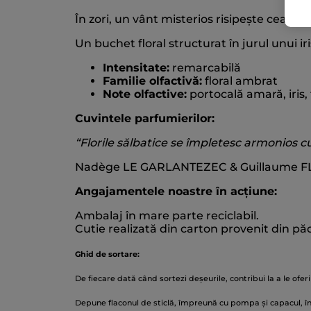
În zori, un vânt misterios risipește ceața și
Un buchet floral structurat în jurul unui 
Intensitate:
remarcabilă
Familie olfactivă:
floral ambrat
Note olfactive:
portocală amară, iris
Cuvintele parfumierilor:
“Florile sălbatice se împletesc armonios cu
Nadège LE GARLANTEZEC & Guillaume FL
Angajamentele noastre în acțiune:
Ambalaj în mare parte reciclabil.
Cutie realizată din carton provenit din pă
Ghid de sortare:
De fiecare dată când sortezi deșeurile, contribui la a le oferi
Depune flaconul de sticlă, împreună cu pompa și capacul, în 