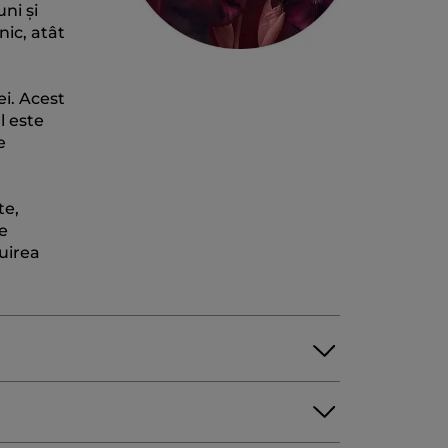
uni și
nic, atât
ei. Acest
l este
e
te,
e
uirea