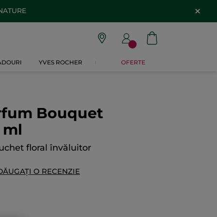
 NATURE
CADOURI
YVES ROCHER
OFERTE
rfum Bouquet
 ml
chet floral învăluitor
DĂUGAȚI O RECENZIE