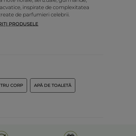
 note florale, senzuale, gurmande,
 acvatice, inspirate de complexitatea
Primit o recompensă pentru această recenzie
Nu
 create de parfumieri celebrii.
IȚI PRODUSELE
Recomandă acest produs
Da
Da ·
1
Nu ·
0
Vi se pare util?
NTRU CORP
APĂ DE TOALETĂ
 MULT