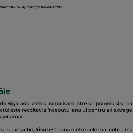
nflamabil. Nu aplicați pe pielea iritată.
âie
de Bigarade, este o încrucișare între un pomelo și o m
tul este recoltat la începutul anului pentru a-i extrage
 ușor amar.
re și extracție,
Irisul
este una dintre cele mai nobile mat