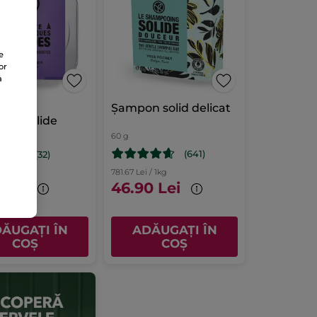
e
or
a
pentru
Șampon solid delicat
ice solide
60 g
(641)
(32)
781.67 Lei / 1kg
 Lei
46.90 Lei
ĂUGAȚI ÎN
ADĂUGAȚI ÎN
COȘ
COȘ