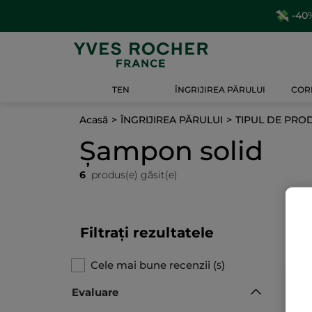
-40%
TEN
ÎNGRIJIREA PĂRULUI
CORP
Acasă
ÎNGRIJIREA PĂRULUI
TIPUL DE PRO
Șampon solid
6
produs(e) găsit(e)
Filtrați rezultatele
Cele mai bune recenzii
(
)
5
Evaluare