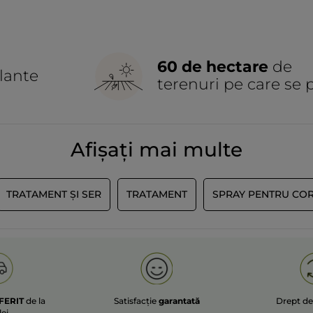
60 de hectare
de
lante
terenuri pe care se 
Afișați mai multe
TRATAMENT ȘI SER
TRATAMENT
SPRAY PENTRU CO
FERIT
de la
Satisfacție
garantată
Drept d
lei