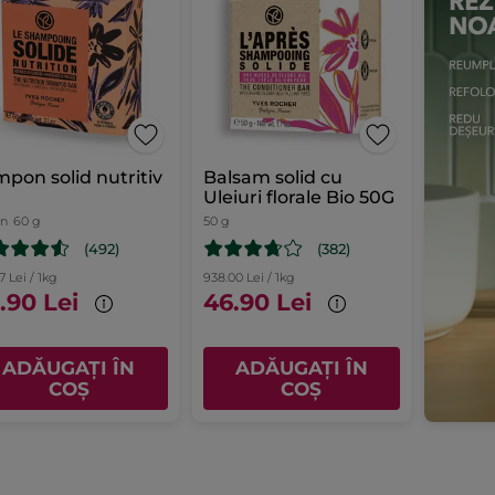
pon solid nutritiv
Balsam solid cu
Uleiuri florale Bio 50G
n
60 g
50 g
(492)
(382)
7 Lei / 1kg
938.00 Lei / 1kg
.90 Lei
46.90 Lei
ADĂUGAȚI ÎN
ADĂUGAȚI ÎN
COȘ
COȘ