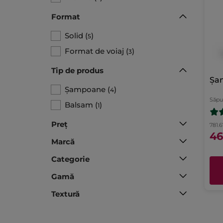
Format
Solid
(
)
5
Format de voiaj
(
)
3
Tip de produs​
Șam
Șampoane
(
)
4
Săpu
Balsam
(
)
1
Preț
781.6
46
Marcă
Categorie
Gamă
Textură