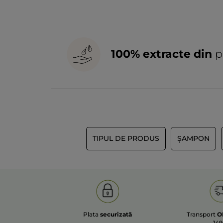
100% extracte din
p
TIPUL DE PRODUS
ȘAMPON
Plata
securizată
Transport
O
149