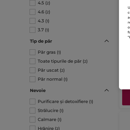
4.5
(
)
2
U
4.6
(
)
2
c
a
4.3
(
)
1
r
o
3.7
(
)
1
f
“
Tip de păr
Șam
sol
Păr gras
(
)
1
60 g
Toate tipurile de păr
(
)
2
Păr uscat
(
)
2
781.6
46
Păr normal
(
)
1
Nevoie
Purificare și detoxifiere
(
)
1
Strălucire
(
)
1
Calmare
(
)
1
Hrănire
(
)
2