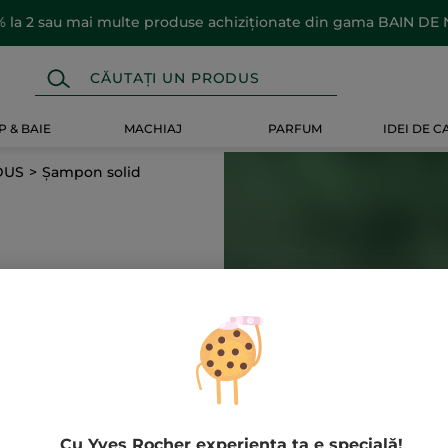
 la 2 sau mai multe produse achiziționate din gama BAIN DE
 & BAIE
MACHIAJ
PARFUM
IDEI DE 
DUS
Șampon solid
Cu Yves Rocher experiența ta e specială!