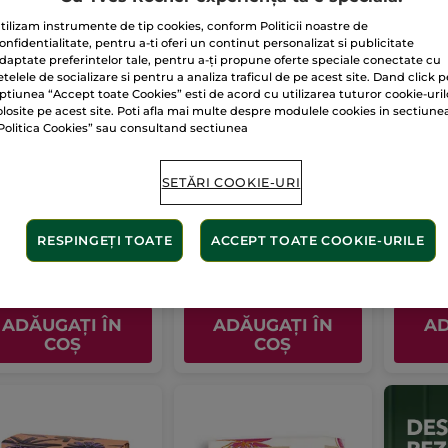
tilizam instrumente de tip cookies, conform Politicii noastre de
onfidentialitate, pentru a-ti oferi un continut personalizat si publicitate
daptate preferintelor tale, pentru a-ți propune oferte speciale conectate cu
etelele de socializare si pentru a analiza traficul de pe acest site. Dand click p
ptiunea “Accept toate Cookies” esti de acord cu utilizarea tuturor cookie-uril
olosite pe acest site. Poti afla mai multe despre modulele cookies in sectiune
Politica Cookies” sau consultand sectiunea
ponul purificator
Șampon solid pentru
Cutie 
id
strălucire
cosmet
SETĂRI COOKIE-URI
60 g
(302)
(362)
RESPINGEȚI TOATE
ACCEPT TOATE COOKIE-URILE
7 Lei / 1kg
781.67 Lei / 1kg
.90 Lei
46.90 Lei
19.90
ADĂUGAȚI ÎN
ADĂUGAȚI ÎN
AD
COȘ
COȘ