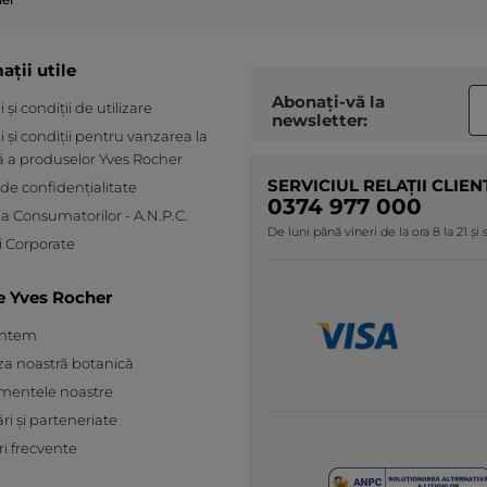
ații utile
Abonați-vă la
și condiții de utilizare
newsletter:
 și condiții pentru vanzarea la
ă a produselor Yves Rocher
SERVICIUL RELAȚII CLIEN
 de confidențialitate
0374 977 000
ia Consumatorilor - A.N.P.C.
De luni până vineri de la ora 8 la 21 și
 Corporate
e Yves Rocher
untem
za noastră botanică
mentele noastre
ări și parteneriate
ri frecvente