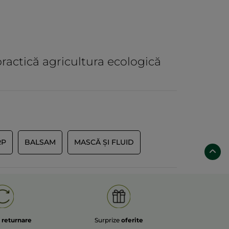
practică agricultura ecologică
RP
BALSAM
MASCĂ ȘI FLUID
e
returnare
Surprize
oferite