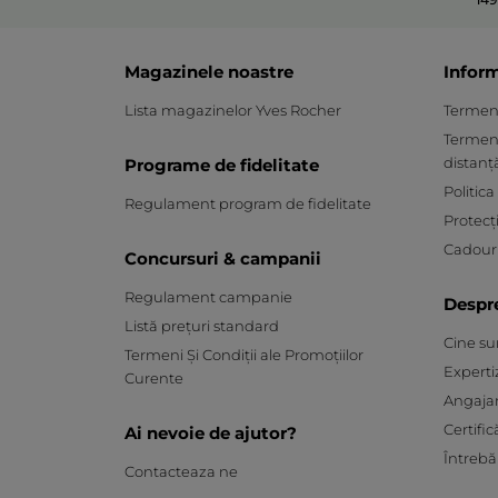
Magazinele noastre
Inform
Lista magazinelor Yves Rocher
Termeni 
Termeni
distanț
Programe de fidelitate
Politica
Regulament program de fidelitate
Protecț
Cadouri
Concursuri & campanii
Regulament campanie
Despr
Listă prețuri standard
Cine s
Termeni Și Condiții ale Promoțiilor
Experti
Curente
Angaja
Certific
Ai nevoie de ajutor?
Întrebă
Contacteaza ne