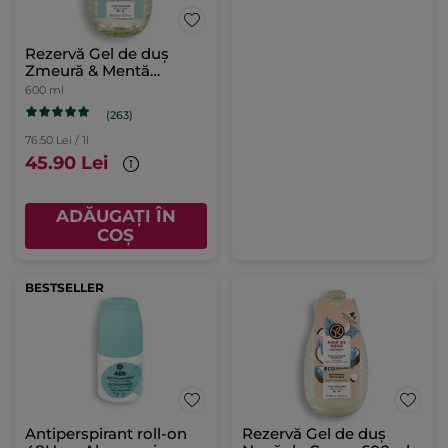
Rezervă Gel de duș
Zmeură & Mentă
Piperată 600 ml
600 ml
(263)
76.50 Lei / 1l
45.90 Lei
ADĂUGAȚI ÎN
COȘ
BESTSELLER
Antiperspirant roll-on
Rezervă Gel de duș