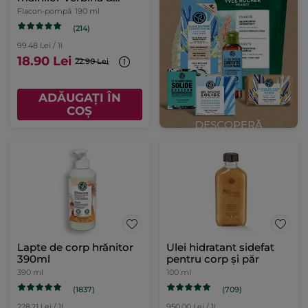
Mușețel
Flacon-pompă
190 ml
(214)
99.48 Lei / 1l
18.90 Lei
22.90 Lei
ADĂUGAȚI ÎN
COȘ
Lapte de corp hrănitor
Ulei hidratant sidefat
390ml
pentru corp și păr
390 ml
100 ml
(1837)
(709)
228.21 Lei / 1l
950.00 Lei / 1l