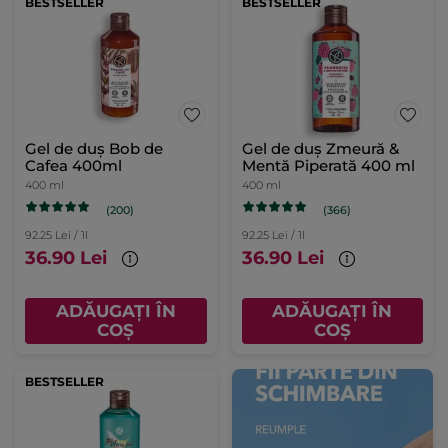
BESTSELLER
BESTSELLER
Gel de duș Bob de
Gel de duș Zmeură &
Cafea 400ml
Mentă Piperată 400 ml
400 ml
400 ml
(200)
(366)
92.25 Lei / 1l
92.25 Lei / 1l
36.90 Lei
36.90 Lei
ADĂUGAȚI ÎN
ADĂUGAȚI ÎN
COȘ
COȘ
BESTSELLER