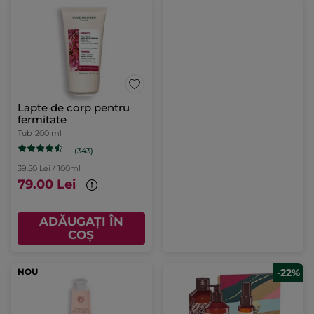
Lapte de corp pentru
fermitate
Tub
200 ml
(343)
39.50 Lei / 100ml
79.00 Lei
ADĂUGAȚI ÎN
COȘ
NOU
-22%