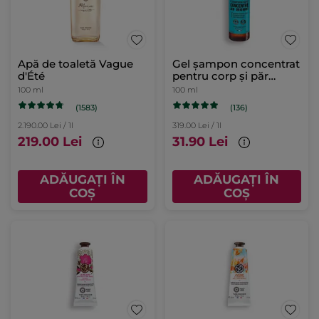
Apă de toaletă Vague
Gel șampon concentrat
d'Été
pentru corp și păr
Flacon 100 ml
100 ml
100 ml
(1583)
(136)
2.190.00 Lei / 1l
319.00 Lei / 1l
219.00 Lei
31.90 Lei
ADĂUGAȚI ÎN
ADĂUGAȚI ÎN
COȘ
COȘ