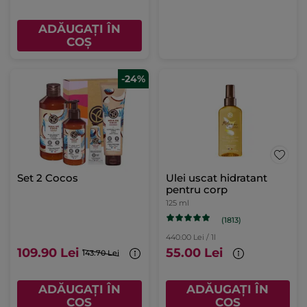
ADĂUGAȚI ÎN
COȘ
-24%
Set 2 Cocos
Ulei uscat hidratant
pentru corp
125 ml
(1813)
440.00 Lei / 1l
109.90 Lei
55.00 Lei
143.70 Lei
ADĂUGAȚI ÎN
ADĂUGAȚI ÎN
COȘ
COȘ