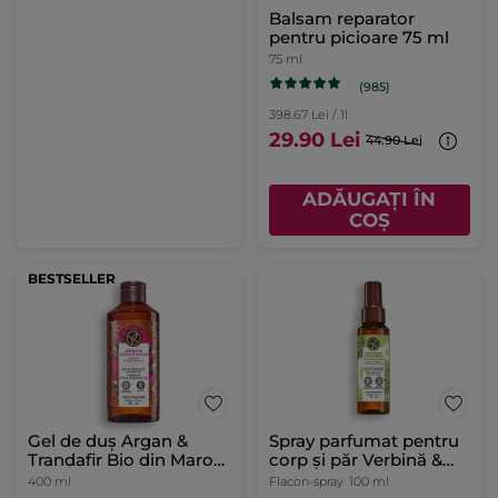
Balsam reparator
pentru picioare 75 ml
75 ml
(985)
398.67 Lei / 1l
29.90 Lei
44.90 Lei
ADĂUGAȚI ÎN
COȘ
BESTSELLER
Gel de duș Argan &
Spray parfumat pentru
Trandafir Bio din Maroc
corp și păr Verbină &
400ml
Mușețel
400 ml
Flacon-spray
100 ml