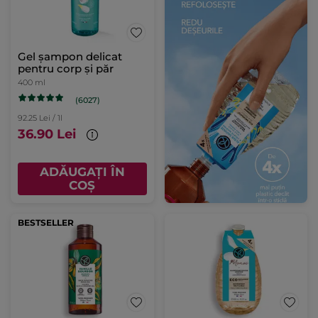
Gel șampon delicat
pentru corp și păr
400 ml
(6027)
92.25 Lei / 1l
36.90 Lei
ADĂUGAȚI ÎN
COȘ
BESTSELLER