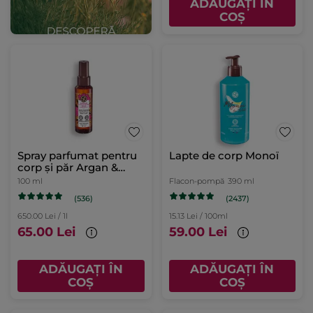
ADĂUGAȚI ÎN
COȘ
Spray parfumat pentru
Lapte de corp Monoï
corp și păr Argan &
Trandafir Bio din Maroc
100 ml
Flacon-pompă
390 ml
(536)
(2437)
650.00 Lei / 1l
15.13 Lei / 100ml
65.00 Lei
59.00 Lei
ADĂUGAȚI ÎN
ADĂUGAȚI ÎN
COȘ
COȘ