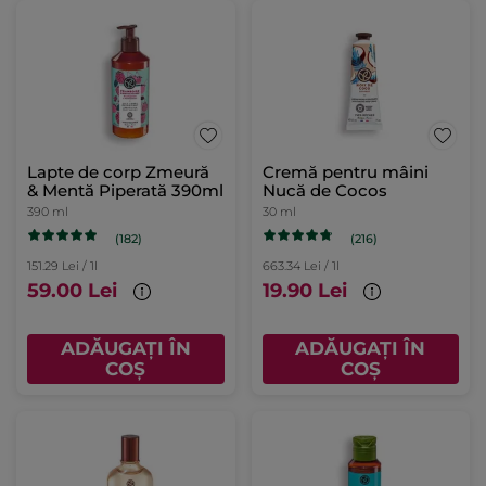
Lapte de corp Zmeură
Cremă pentru mâini
& Mentă Piperată 390ml
Nucă de Cocos
390 ml
30 ml
(182)
(216)
151.29 Lei / 1l
663.34 Lei / 1l
59.00 Lei
19.90 Lei
ADĂUGAȚI ÎN
ADĂUGAȚI ÎN
COȘ
COȘ