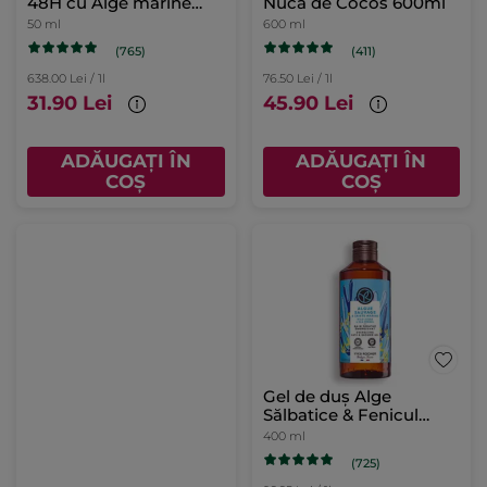
48H cu Alge marine
Nucă de Cocos 600ml
50ml
50 ml
600 ml
(765)
(411)
638.00 Lei / 1l
76.50 Lei / 1l
31.90 Lei
45.90 Lei
ADĂUGAȚI ÎN
ADĂUGAȚI ÎN
COȘ
COȘ
Gel de duș Alge
Sălbatice & Fenicul
Marin 400ml
400 ml
(725)