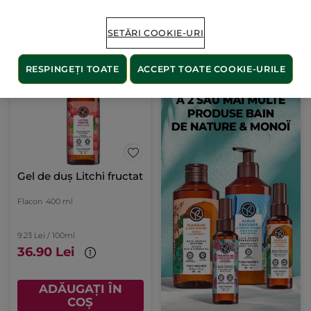
ADĂUGAȚI ÎN
ADĂUGAȚI ÎN
SETĂRI COOKIE-URI
COȘ
COȘ
RESPINGEȚI TOATE
ACCEPT TOATE COOKIE-URILE
NOU
Gel de duș Litchi fructat
Flacon
400 ml
9.23 Lei / 100ml
36.90 Lei
ADĂUGAȚI ÎN
COȘ