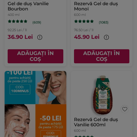
Gel de duș Vanilie
Rezervă Gel de duș
Bourbon
Monoï
400 ml
600 ml
(609)
(1083)
92.25 Lei / 1l
76.50 Lei / 1l
36.90 Lei
45.90 Lei
ADĂUGAȚI ÎN
ADĂUGAȚI ÎN
COȘ
COȘ
Rezervă Gel de duș
Vanilie 600ml
600 ml