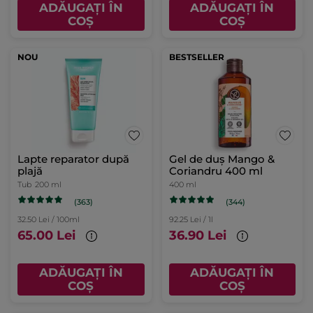
ADĂUGAȚI ÎN
ADĂUGAȚI ÎN
COȘ
COȘ
NOU
BESTSELLER
Lapte reparator după
Gel de duș Mango &
plajă
Coriandru 400 ml
Tub
200 ml
400 ml
(363)
(344)
32.50 Lei / 100ml
92.25 Lei / 1l
65.00 Lei
36.90 Lei
ADĂUGAȚI ÎN
ADĂUGAȚI ÎN
COȘ
COȘ