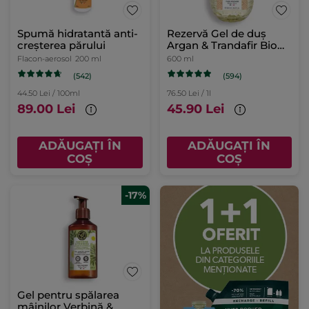
Spumă hidratantă anti-
Rezervă Gel de duș
creșterea părului
Argan & Trandafir Bio
din Maroc 600 ml
Flacon-aerosol
200 ml
600 ml
(542)
(594)
44.50 Lei / 100ml
76.50 Lei / 1l
89.00 Lei
45.90 Lei
ADĂUGAȚI ÎN
ADĂUGAȚI ÎN
COȘ
COȘ
-17%
Gel pentru spălarea
mâinilor Verbină &