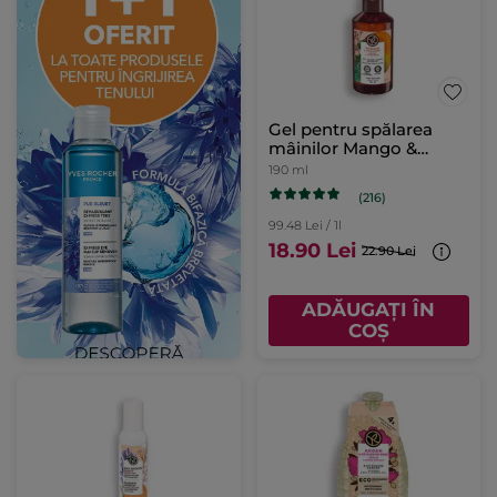
Gel pentru spălarea
mâinilor Mango &
Coriandru 190ml
190 ml
(216)
99.48 Lei / 1l
18.90 Lei
22.90 Lei
ADĂUGAȚI ÎN
COȘ