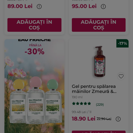
89.00 Lei
95.00 Lei
ADĂUGAȚI ÎN
ADĂUGAȚI ÎN
COȘ
COȘ
-17%
Gel pentru spălarea
mâinilor Zmeură &
Mentă Piperată 190 ml
190 ml
(229)
99.48 Lei / 1l
18.90 Lei
22.90 Lei