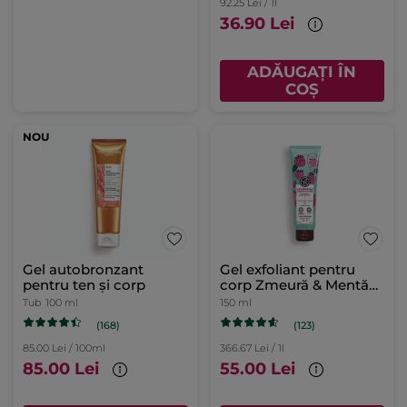
92.25 Lei / 1l
36.90 Lei
ADĂUGAȚI ÎN
COȘ
NOU
Gel autobronzant
Gel exfoliant pentru
pentru ten și corp
corp Zmeură & Mentă
Piperată 150ml
Tub
100 ml
150 ml
(168)
(123)
85.00 Lei / 100ml
366.67 Lei / 1l
85.00 Lei
55.00 Lei