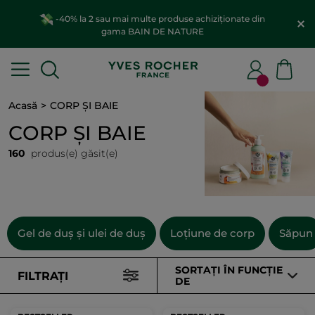
Alege reducerea preferată
Economisește până la 100
LEI cu codul:
100MINUS
Acasă
CORP ȘI BAIE
CORP ȘI BAIE
160
produs(e) găsit(e)
Gel de duș și ulei de duș
Loțiune de corp
Săpun
SORTAȚI ÎN FUNCȚIE
FILTRAȚI
DE