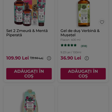
Set 2 Zmeură & Mentă
Gel de duș Verbină &
Piperată
Mușețel
Flacon
400 ml
(818)
9.23 Lei / 100ml
109.90 Lei
36.90 Lei
135.60 Lei
ADĂUGAȚI ÎN
ADĂUGAȚI ÎN
COȘ
COȘ