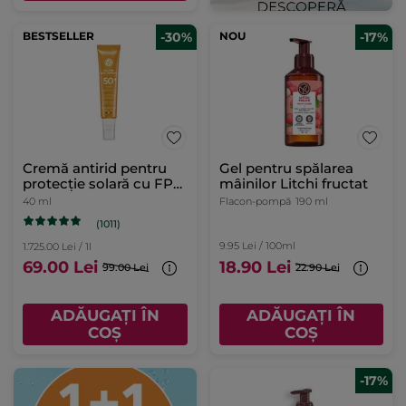
BESTSELLER
-30%
NOU
-17%
Cremă antirid pentru
Gel pentru spălarea
protecție solară cu FPS
mâinilor Litchi fructat
50 40ml
40 ml
Flacon-pompă
190 ml
(1011)
9.95 Lei / 100ml
1.725.00 Lei / 1l
69.00 Lei
18.90 Lei
99.00 Lei
22.90 Lei
ADĂUGAȚI ÎN
ADĂUGAȚI ÎN
COȘ
COȘ
-17%