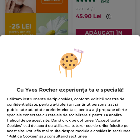
(545)
76.50 Lei / 1l
45.90 Lei
ADĂUGAȚI ÎN
COȘ
-34%
Cu Yves Rocher experiența ta e specială!
Utilizam instrumente de tip cookies, conform Politicii noastre de
Gel anticelulitic
Gel răcoritor pentru
confidentialitate, pentru a-ti oferi un continut personalizat si
picioare obosite
publicitate adaptate preferintelor tale, pentru a-ți propune oferte
Tub
200 ml
Flacon
200 ml
speciale conectate cu retelele de socializare si pentru a analiza
(195)
(501)
traficul de pe acest site. Dand click pe optiunea “Accept toate
Cookies” esti de acord cu utilizarea tuturor cookie-urilor folosite pe
39.50 Lei / 100ml
34.50 Lei / 100ml
acest site. Poti afla mai multe despre modulele cookies in sectiunea
79.00 Lei
69.00 Lei
119.00 Lei
“Politica Cookies” sau consultand sectiunea