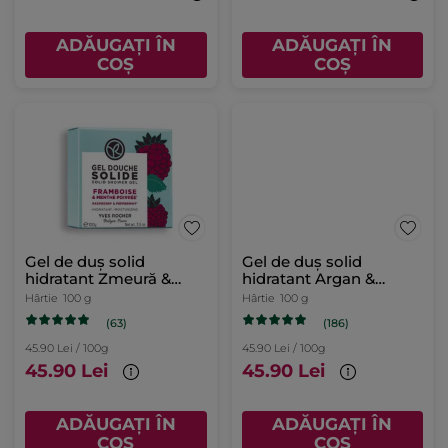
ADĂUGAȚI ÎN
ADĂUGAȚI ÎN
COȘ
COȘ
Gel de duș solid
Gel de duș solid
hidratant Zmeură &
hidratant Argan &
Mentă Piperată
Trandafir Bio din Maroc
Hârtie
100 g
Hârtie
100 g
(63)
(186)
45.90 Lei / 100g
45.90 Lei / 100g
45.90 Lei
45.90 Lei
ADĂUGAȚI ÎN
ADĂUGAȚI ÎN
COȘ
COȘ