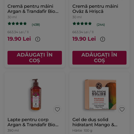
Cremă pentru mâini
Cremă pentru mâini
Argan & Trandafir Bio
Ovăz & Hrișcă
din Maroc
30 ml
30 ml
(438)
(244)
663.34 Lei / 1l
663.34 Lei / 1l
19.90 Lei
19.90 Lei
ADĂUGAȚI ÎN
ADĂUGAȚI ÎN
COȘ
COȘ
Lapte pentru corp
Gel de duș solid
Argan & Trandafir Bio
hidratant Mango &
din Maroc Flacon-
Coriandru
390 ml
Hârtie
100 g