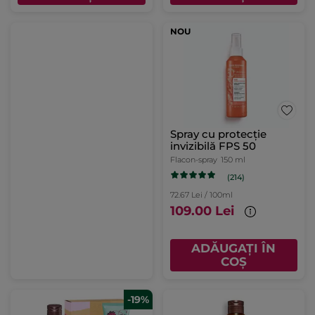
NOU
Spray cu protecție
invizibilă FPS 50
Flacon-spray
150 ml
(214)
72.67 Lei / 100ml
109.00 Lei
ADĂUGAȚI ÎN
COȘ
-19%