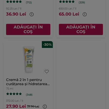
(712)
(339)
92.25 Lei / 1l
650.00 Lei / 1l
36.90 Lei
65.00 Lei
ADĂUGAȚI ÎN
ADĂUGAȚI ÎN
COȘ
COȘ
-30%
Cremă 2 în 1 pentru
curățarea și hidratarea
mâinilor Tub 75 ml
75 ml
(348)
372.00 Lei / 1l
27.90 Lei
39.90 Lei