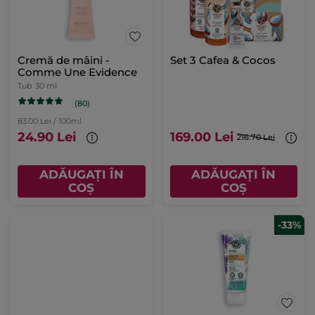
Cremă de mâini -
Set 3 Cafea & Cocos
Comme Une Evidence
Tub
30 ml
(80)
83.00 Lei / 100ml
24.90 Lei
169.00 Lei
216.70 Lei
ADĂUGAȚI ÎN
ADĂUGAȚI ÎN
COȘ
COȘ
-33%