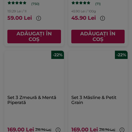
pompă 390 ml
(750)
(71)
151.29 Lei / 1l
45.90 Lei / 100g
59.00 Lei
45.90 Lei
ADĂUGAȚI ÎN
ADĂUGAȚI ÎN
COȘ
COȘ
-22%
-22%
Set 3 Zmeură & Mentă
Set 3 Măsline & Petit
Piperată
Grain
169.00 Lei
169.00 Lei
216.70 Lei
216.70 Lei