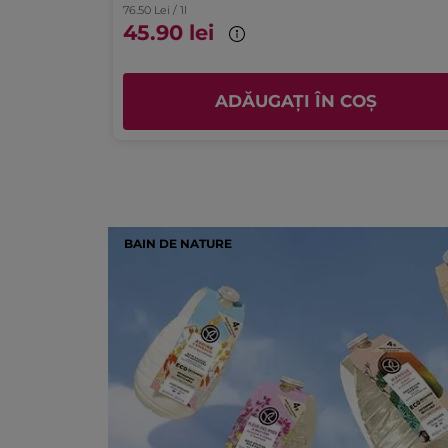
76.50 Lei / 1l
5.0
45.90 lei
Ș
ADĂUGAȚI ÎN COȘ
BAIN DE NATURE