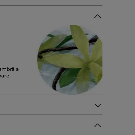
Membră a
oare.
SODIUM METHYL COCOYL TAURATE