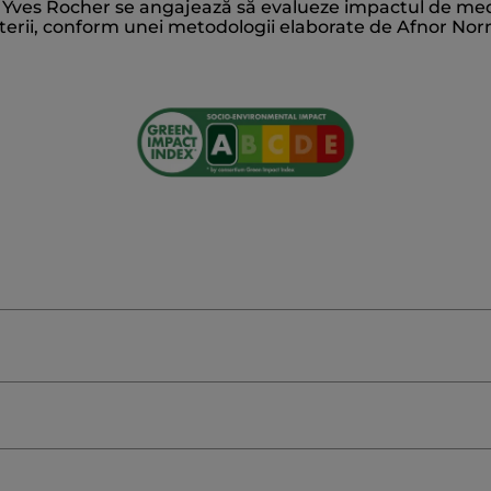
 Yves Rocher se angajează să evalueze impactul de mediu
CE
VANILLA PLANIFOLIA FRUIT EXTRACT
SODIUM BE
terii, conform unei metodologii elaborate de Afnor Nor
LENEDIAMINE DISUCCINATE
SODIUM CHLORIDE
AMY
#WeTe
de Nature?