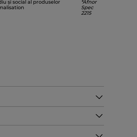
 și social al produselor
*Afnor
NZOATE
CITRIC ACID
CARAMEL
malisation
Spec
2215
L CINNAMAL
HEXYL CINNAMAL
llYouEverything