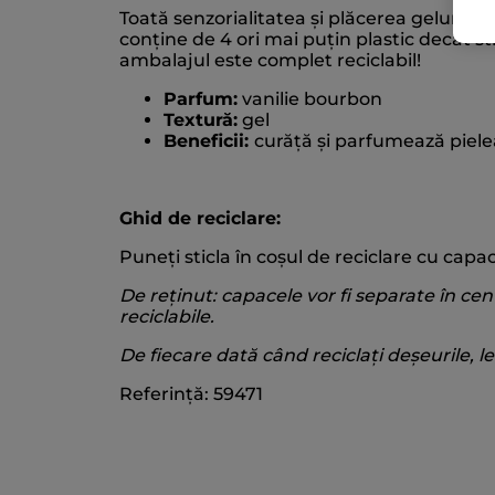
Toată senzorialitatea și plăcerea gelurilor 
conține de 4 ori mai puțin plastic decât sti
ambalajul este complet reciclabil!
Parfum:
vanilie bourbon
Textură:
gel
Beneficii:
curăță și parfumează piele
Ghid de reciclare:
Puneți sticla în coșul de reciclare cu capa
De reținut: capacele vor fi separate în cent
reciclabile.
De fiecare dată când reciclați deșeurile, le 
Referință: 59471