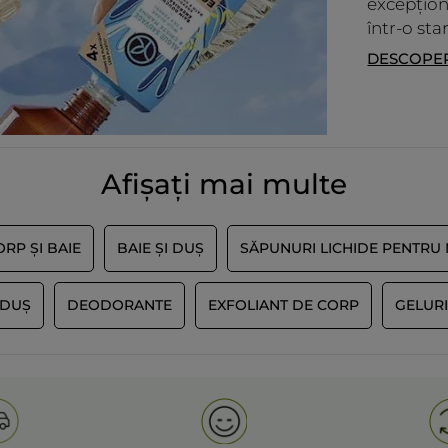
Pour le prosuit.
excepțion
Le texture esr crémeuse, mousse bien .
într-o sta
La couleur rappelle évidemment la vanille
DESCOPER
et II tient ces promesses au niveau de la
senteur , il laisse cette odeur vanillée sur
notre peau !
TRADUCERE CU GOOGLE
Primit o recompensă pentru această recenzie
Nu
Afișați mai multe
Recomandă acest produs
Da
Postată inițial pe yves-rocher.fr
RP ȘI BAIE
BAIE ȘI DUȘ
SĂPUNURI LICHIDE PENTRU 
ÎNCĂRCAȚI MAI
 DUȘ
DEODORANTE
EXFOLIANT DE CORP
GELUR