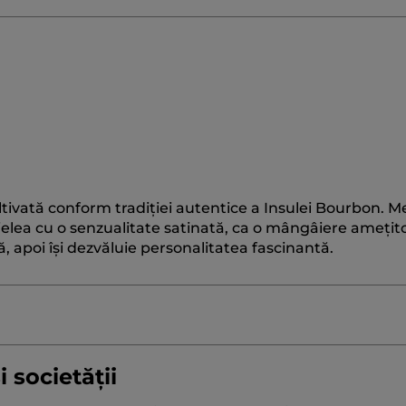
ltivată conform tradiției autentice a Insulei Bourbon. 
ielea cu o senzualitate satinată, ca o mângâiere amețit
 apoi își dezvăluie personalitatea fascinantă.
 societății
BETAINE
GLYCERIN
SODIUM COCOYL ISETHIONATE