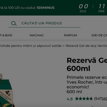
0
0
1
1
:
 la 100 LEI cu codul:
100MINUS
ZILE
ORE
 & BAIE
MACHIAJ
PARFUM
IDEI DE 
lichide pentru mâini și săpunuri solide
Rezervă Gel de duș Vanil
Rezervă Ge
600ml
Primele rezerve ec
Yves Rocher, într-
economic!
600 ml
(547)
A
4.8
★★★★★
★★★★★
4.8
din