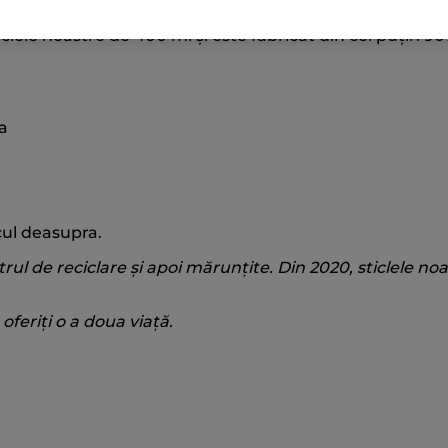
noastre de baie și duș fără sulfați într-un
nou format de
clele noastre de 400 ml și este fabricat din cel puțin 90%
a
cul deasupra.
rul de reciclare și apoi mărunțite. Din 2020, sticlele noa
oferiți o a doua viață.