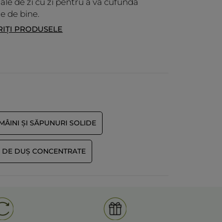
donc ce n’est pas très pratique à stocker
ale de zi cu zi pentru a vă cufunda
en attendant de la vider complètement.
re de bine.
TRADUCERE CU GOOGLE
IȚI PRODUSELE
Primit o recompensă pentru această recenzie
Nu
Recomandă acest produs
Da
Postată inițial pe yves-rocher.fr
MÂINI ȘI SĂPUNURI SOLIDE
 MULT
I DE DUȘ CONCENTRATE