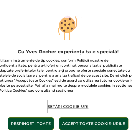
45.90 Lei
5
stele.
76.50 Lei / 1l
Citiți
recenzii
pentru
Rezervă
Gel
de
duș
Vanilie
600ml
Livrat între 12/
Cu Yves Rocher experiența ta e specială!
Plată securizat
tilizam instrumente de tip cookies, conform Politicii noastre de
Satisfacție gar
onfidentialitate, pentru a-ti oferi un continut personalizat si publicitate
daptate preferintelor tale, pentru a-ți propune oferte speciale conectate cu
Transport gratuit
etelele de socializare si pentru a analiza traficul de pe acest site. Dand click p
ptiunea “Accept toate Cookies” esti de acord cu utilizarea tuturor cookie-uril
AFLAȚI MAI MUL
olosite pe acest site. Poti afla mai multe despre modulele cookies in sectiune
Politica Cookies” sau consultand sectiunea
SETĂRI COOKIE-URI
nte de origine
Fără s
RESPINGEȚI TOATE
ACCEPT TOATE COOKIE-URILE