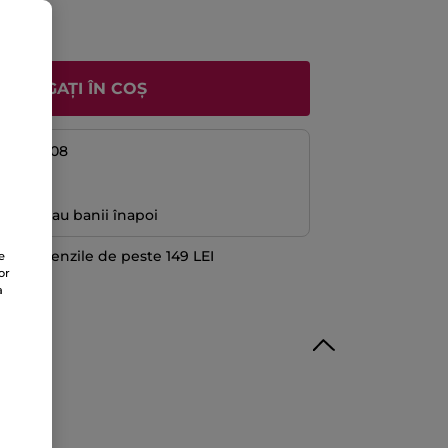
ADĂUGAȚI ÎN COȘ
08 și 14/08
ă
antată sau banii înapoi
 la comenzile de peste 149 LEI
e
or
TE
a
ulfați