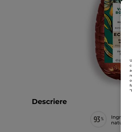
U
c
a
r
o
f
“
Descriere
Ingredie
naturală