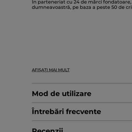
În parteneriat cu 24 de mărci fondatoare,
DECYL GLUCOSIDE
PARFUM/FRAGRAN
dumneavoastră, pe baza a peste 50 de cri
POTASSIUM SORBATE
TRISODIUM ETHY
LIMONENE
10985v0
* Ingrediente de origine naturală
* Ingrediente sintetice
AFIȘAȚI MAI MULT
Mod de utilizare
Întrebări frecvente
De ce să adoptați eco-reîncărcarea Bain 
Recenzii