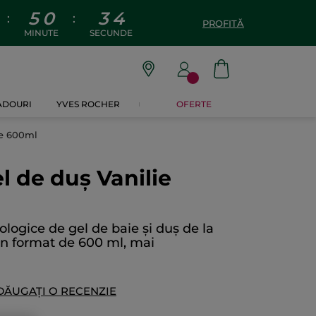
5
0
3
3
:
:
PROFITĂ
MINUTE
SECUNDE
CADOURI
YVES ROCHER
OFERTE
ie 600ml
l de duș Vanilie
ologice de gel de baie și duș de la
un format de 600 ml, mai
DĂUGAȚI O RECENZIE