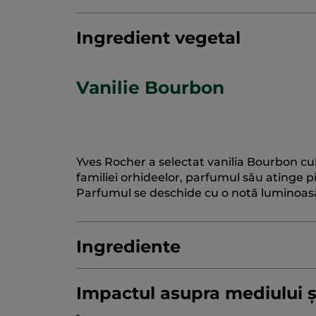
Ingredient vegetal
Vanilie Bourbon
Yves Rocher a selectat vanilia Bourbon cu
familiei orhideelor, parfumul său atinge p
Parfumul se deschide cu o notă luminoasă,
Ingrediente
Impactul asupra mediului și
AQUA/WATER/EAU
COCAMIDOPROPYL 