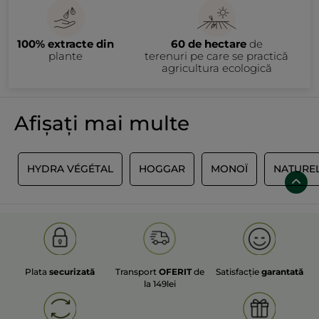
100% extracte din
60 de hectare
de
plante
terenuri pe care se practică
agricultura ecologică
Afișați mai multe
E
HYDRA VÉGÉTAL
HOGGAR
MONOÏ
NATURE
Plata
securizată
Transport
OFERIT
de
Satisfacție
garantată
la 149lei