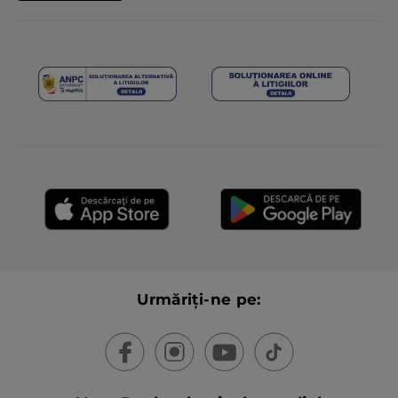
Urmăriți-ne pe: