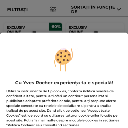
SORTAȚI ÎN FUNCȚIE
FILTRAȚI
DE
-50%
Roll-on concentrat
Roll-on concentrat
Calme Absolu
Ondes Positives
Roll-on
10 ml
Roll-on
10 ml
Cu Yves Rocher experiența ta e specială!
(179)
(169)
Utilizam instrumente de tip cookies, conform Politicii noastre de
545.00 Lei / 100ml
10.900.00 Lei / 1l
confidentialitate, pentru a-ti oferi un continut personalizat si
54.50 Lei
109.00 Lei
109.00 Lei
publicitate adaptate preferintelor tale, pentru a-ți propune oferte
speciale conectate cu retelele de socializare si pentru a analiza
traficul de pe acest site. Dand click pe optiunea “Accept toate
ADĂUGAȚI ÎN
ADĂUGAȚI ÎN
Cookies” esti de acord cu utilizarea tuturor cookie-urilor folosite pe
COȘ
COȘ
acest site. Poti afla mai multe despre modulele cookies in sectiunea
“Politica Cookies” sau consultand sectiunea