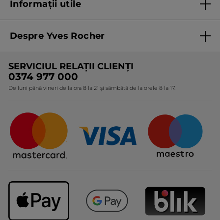
Informații utile
Termeni și condiții de utilizare
Despre Yves Rocher
Termeni și condiții pentru vanzarea la distanță a
produselor Yves Rocher
Cine suntem
SERVICIUL RELAȚII CLIENȚI
Politica de confidențialitate
Expertiza noastră botanică
0374 977 000
Protecția Consumatorilor - A.N.P.C.
De luni până vineri de la ora 8 la 21 și sâmbătă de la orele 8 la 17.
Angajamentele noastre
Certificări și parteneriate
Cadouri Corporate
Întrebări frecvente