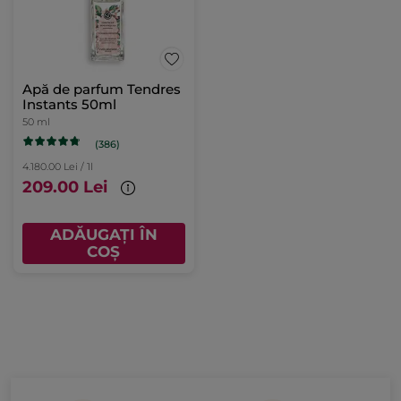
Apă de parfum Tendres
Instants 50ml
50 ml
(386)
4.180.00 Lei / 1l
209.00 Lei
ADĂUGAȚI ÎN
COȘ