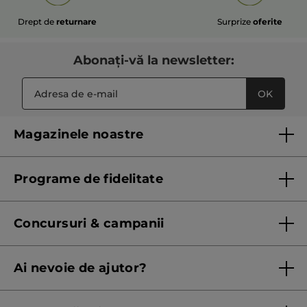
Drept de
returnare
Surprize
oferite
Abonați-vă la newsletter:
OK
Magazinele noastre
Lista magazinelor Yves Rocher
Programe de fidelitate
Regulament program de fidelitate
Concursuri & campanii
Regulament campanie
Ai nevoie de ajutor?
Listă prețuri standard
Contacteaza ne
Termeni Și Condiții ale Promoțiilor Curente