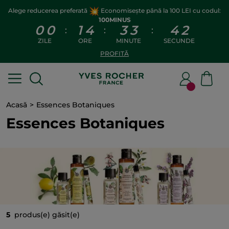
Alege reducerea preferată
Economisește până la 100 LEI cu codul:
100MINUS
0
0
1
4
3
3
4
2
:
:
:
ZILE
ORE
MINUTE
SECUNDE
PROFITĂ
Acasă
Essences Botaniques
Essences Botaniques
5
produs(e) găsit(e)