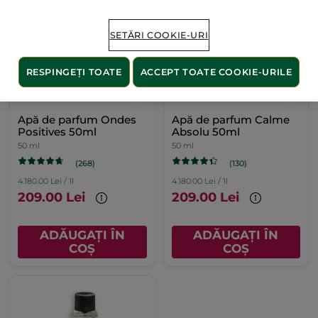
SETĂRI COOKIE-URI
RESPINGEȚI TOATE
ACCEPT TOATE COOKIE-URILE
Apă de parfum Ondes
Apă de parfum Calme
Positives 50ml
Absolu 50ml
50 ml
50 ml
(268)
(130)
4.180.00 Lei / 1l
4.180.00 Lei / 1l
209.00 Lei
209.00 Lei
ADĂUGAȚI ÎN
ADĂUGAȚI ÎN
COȘ
COȘ