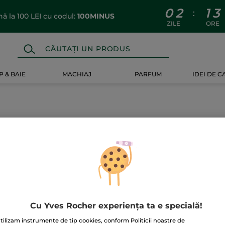
0
2
1
3
:
 la 100 LEI cu codul:
100MINUS
ZILE
ORE
 & BAIE
MACHIAJ
PARFUM
IDEI DE 
-26%
STSELLER
Cu Yves Rocher experiența ta e specială!
tilizam instrumente de tip cookies, conform Politicii noastre de