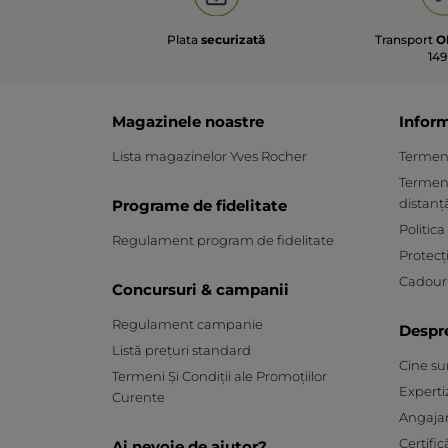
Plata
securizată
Transport
O
149
Magazinele noastre
Inform
Lista magazinelor Yves Rocher
Termeni 
Termeni
distanț
Programe de fidelitate
Politica
Regulament program de fidelitate
Protecț
Cadouri
Concursuri & campanii
Regulament campanie
Despr
Listă prețuri standard
Cine s
Termeni Și Condiții ale Promoțiilor
Experti
Curente
Angaja
Certific
Ai nevoie de ajutor?