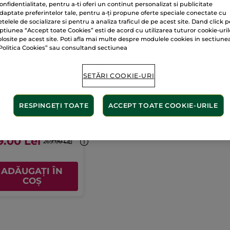
onfidentialitate, pentru a-ti oferi un continut personalizat si publicitate
daptate preferintelor tale, pentru a-ți propune oferte speciale conectate cu
etelele de socializare si pentru a analiza traficul de pe acest site. Dand click p
ptiunea “Accept toate Cookies” esti de acord cu utilizarea tuturor cookie-uril
olosite pe acest site. Poti afla mai multe despre modulele cookies in sectiune
Politica Cookies” sau consultand sectiunea
SETĂRI COOKIE-URI
 de toaletă
urelle
rizator
75 ml
RESPINGEȚI TOATE
ACCEPT TOATE COOKIE-URILE
(645)
.34 Lei / 1l
9.00 Lei
269.00 Lei
ADĂUGAȚI ÎN
COȘ