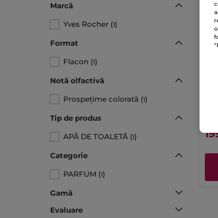
c
Marcă
a
r
Yves Rocher
(
)
1
o
f
Format
“
Flacon
(
)
1
Apă
Notă olfactivă
Nat
Prospețime colorată
(
)
Vapo
1
Tip de produs​
2.653
19
APĂ DE TOALETĂ
(
)
1
Categorie
PARFUM
(
)
1
Gamă
Evaluare