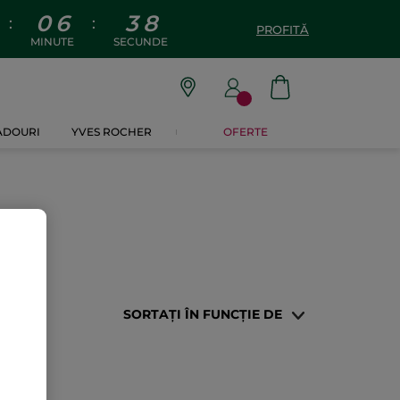
0
6
3
8
:
:
PROFITĂ
MINUTE
SECUNDE
CADOURI
YVES ROCHER
OFERTE
SORTAȚI ÎN FUNCȚIE DE