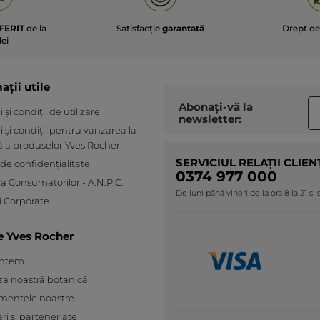
FERIT
de la
Satisfacție
garantată
Drept d
lei
ații utile
Abonați-vă la
și condiții de utilizare
newsletter:
 și condiții pentru vanzarea la
ă a produselor Yves Rocher
SERVICIUL RELAȚII CLIEN
 de confidențialitate
0374 977 000
ia Consumatorilor - A.N.P.C.
De luni până vineri de la ora 8 la 21 și
 Corporate
e Yves Rocher
untem
za noastră botanică
mentele noastre
ări și parteneriate