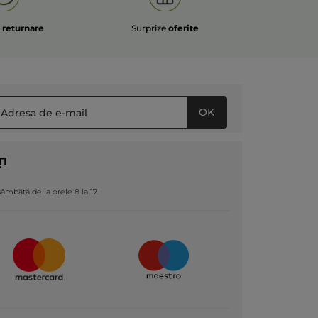
e
returnare
Surprize
oferite
OK
ȚI
 sâmbătă de la orele 8 la 17.