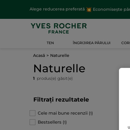
Alege reducerea preferată
Economisește până
TEN
ÎNGRIJIREA PĂRULUI
CORP
Acasă
Naturelle
Naturelle
1
produs(e) găsit(e)
Filtrați rezultatele
Cele mai bune recenzii
(
)
1
BE
Bestsellers
(
)
1
U