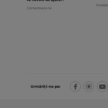
Întrebă
Contacteaza ne
Urmăriți-ne pe: