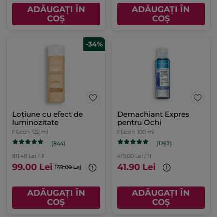
ADĂUGAȚI ÎN
ADĂUGAȚI ÎN
COȘ
COȘ
-34%
Loțiune cu efect de
Demachiant Expres
luminozitate
pentru Ochi
Flacon
122 ml
Flacon
100 ml
(844)
(1267)
811.48 Lei / 1l
419.00 Lei / 1l
99.00 Lei
41.90 Lei
149.00 Lei
ADĂUGAȚI ÎN
ADĂUGAȚI ÎN
COȘ
COȘ