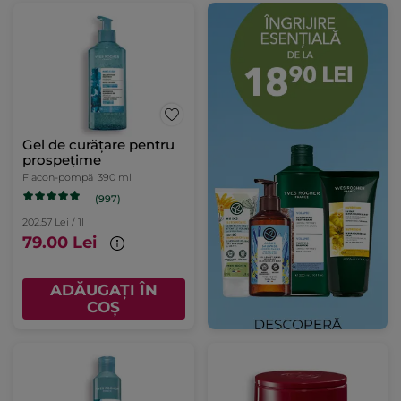
Gel de curățare pentru
prospețime
Flacon-pompă
390 ml
(997)
202.57 Lei / 1l
79.00 Lei
ADĂUGAȚI ÎN
COȘ