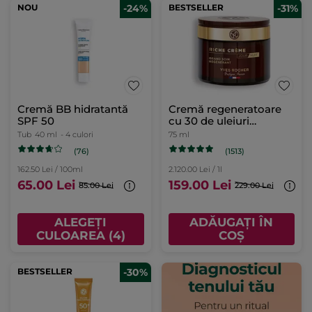
NOU
-24%
BESTSELLER
-31%
Cremă BB hidratantă
Cremă regeneratoare
SPF 50
cu 30 de uleiuri
preţioase cutie 75 ml
Tub
40 ml
- 4 culori
75 ml
(76)
(1513)
162.50 Lei / 100ml
2.120.00 Lei / 1l
65.00 Lei
159.00 Lei
85.00 Lei
229.00 Lei
ALEGEȚI
ADĂUGAȚI ÎN
CULOAREA (4)
COȘ
BESTSELLER
-30%