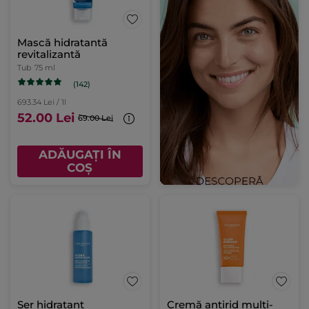
Mască hidratantă
revitalizantă
Tub
75 ml
(142)
693.34 Lei / 1l
52.00 Lei
69.00 Lei
ADĂUGAȚI ÎN
COȘ
Ser hidratant
Cremă antirid multi-