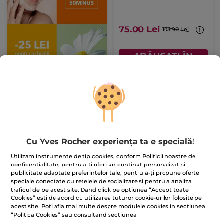
75.00 Lei
103.90 Lei
ADĂUGAȚI ÎN
COȘ
-42%
Cu Yves Rocher experiența ta e specială!
Utilizam instrumente de tip cookies, conform Politicii noastre de
Set Lift Pro-collagène
Demachiant Expres
confidentialitate, pentru a-ti oferi un continut personalizat si
pentru Ochi
publicitate adaptate preferintelor tale, pentru a-ți propune oferte
Flacon
200 ml
speciale conectate cu retelele de socializare si pentru a analiza
traficul de pe acest site. Dand click pe optiunea “Accept toate
(2561)
Cookies” esti de acord cu utilizarea tuturor cookie-urilor folosite pe
295.00 Lei / 1l
acest site. Poti afla mai multe despre modulele cookies in sectiunea
249.00 Lei
59.00 Lei
“Politica Cookies” sau consultand sectiunea
427.90 Lei