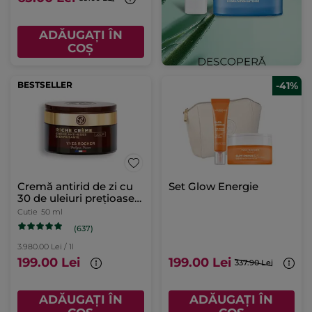
ADĂUGAȚI ÎN
COȘ
BESTSELLER
-41%
Cremă antirid de zi cu
Set Glow Energie
30 de uleiuri preţioase
cutie 50 ml
Cutie
50 ml
(637)
3.980.00 Lei / 1l
199.00 Lei
199.00 Lei
337.90 Lei
ADĂUGAȚI ÎN
ADĂUGAȚI ÎN