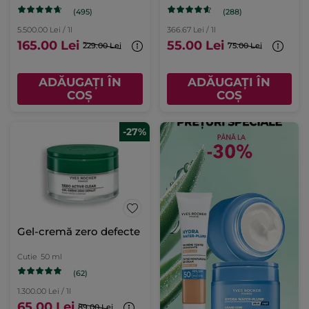
(495)
(288)
5.500.00 Lei / 1l
366.67 Lei / 1l
165.00 Lei
55.00 Lei
229.00 Lei
75.00 Lei
ADĂUGAȚI ÎN
ADĂUGAȚI ÎN
COȘ
COȘ
-27%
Gel-cremă zero defecte
Cutie
50 ml
(62)
1.300.00 Lei / 1l
65.00 Lei
89.00 Lei