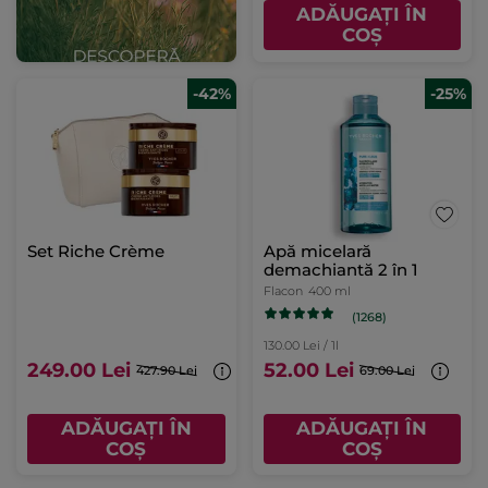
ADĂUGAȚI ÎN
COȘ
-42%
-25%
Set Riche Crème
Apă micelară
demachiantă 2 în 1
Flacon
400 ml
(1268)
130.00 Lei / 1l
249.00 Lei
52.00 Lei
427.90 Lei
69.00 Lei
ADĂUGAȚI ÎN
ADĂUGAȚI ÎN
COȘ
COȘ