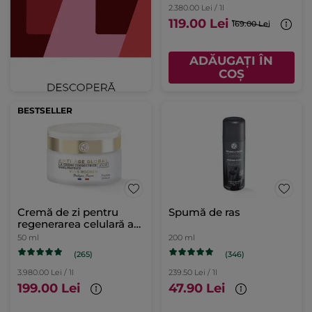
2.380.00 Lei / 1l
119.00 Lei
169.00 Lei
ADĂUGAȚI ÎN
COȘ
BESTSELLER
Cremă de zi pentru
Spumă de ras
regenerarea celulară a
tenului Cutie 50 ml
50 ml
200 ml
(265)
(346)
3.980.00 Lei / 1l
239.50 Lei / 1l
199.00 Lei
47.90 Lei