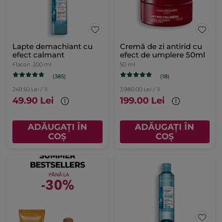
Lapte demachiant cu
Cremă de zi antirid cu
efect calmant
efect de umplere 50ml
Flacon
200 ml
50 ml
(385)
(18)
249.50 Lei / 1l
3.980.00 Lei / 1l
49.90 Lei
199.00 Lei
ADĂUGAȚI ÎN
ADĂUGAȚI ÎN
COȘ
COȘ