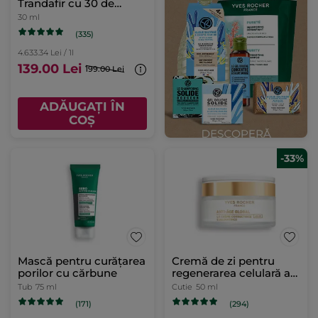
Trandafir cu 30 de
uleiuri prețioase flacon
30 ml
cu pipetă 30 ml
(335)
4.633.34 Lei / 1l
139.00 Lei
199.00 Lei
ADĂUGAȚI ÎN
COȘ
-33%
Mască pentru curățarea
Cremă de zi pentru
porilor cu cărbune
regenerarea celulară a
tenului
Tub
75 ml
Cutie
50 ml
(171)
(294)