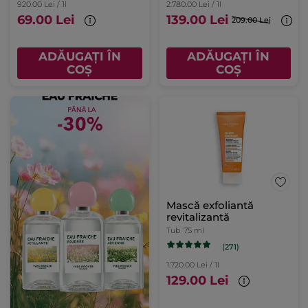
920.00 Lei / 1l
2.780.00 Lei / 1l
69.00 Lei
139.00 Lei
209.00 Lei
ADĂUGAȚI ÎN
ADĂUGAȚI ÎN
COȘ
COȘ
Mască exfoliantă
revitalizantă
Tub
75 ml
(271)
1.720.00 Lei / 1l
129.00 Lei