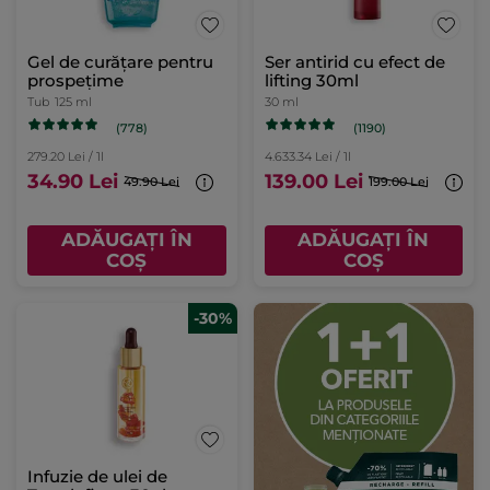
Gel de curățare pentru
Ser antirid cu efect de
prospețime
lifting 30ml
Tub
125 ml
30 ml
(778)
(1190)
279.20 Lei / 1l
4.633.34 Lei / 1l
34.90 Lei
139.00 Lei
49.90 Lei
199.00 Lei
ADĂUGAȚI ÎN
ADĂUGAȚI ÎN
COȘ
COȘ
-30%
Infuzie de ulei de