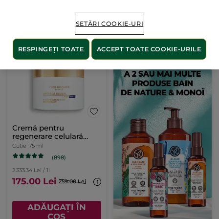
ADĂUGAȚI ÎN
ADĂUGAȚI ÎN
SETĂRI COOKIE-URI
COȘ
COȘ
RESPINGEȚI TOATE
ACCEPT TOATE COOKIE-URILE
-32%
Cremă pentru
regenerare celulară
intensă
Cutie
75 ml
(898)
2.333.34 Lei / 1l
175.00 Lei
259.00 Lei
ADĂUGAȚI ÎN
COȘ