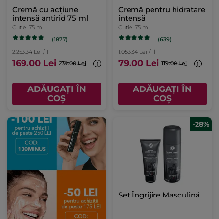
Cremă cu acțiune
Cremă pentru hidratare
intensă antirid 75 ml
intensă
Cutie
75 ml
Cutie
75 ml
(1877)
(639)
2.253.34 Lei / 1l
1.053.34 Lei / 1l
169.00 Lei
79.00 Lei
239.00 Lei
119.00 Lei
ADĂUGAȚI ÎN
ADĂUGAȚI ÎN
COȘ
COȘ
-28%
Set Îngrijire Masculină