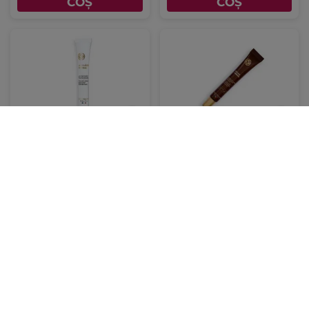
COȘ
COȘ
Concentrat cu acțiune
Cremă antirid pentru
locală împotriva petelor
ochi cu 30 de uleiuri
Tub 14 ml
preţioase tub 14 ml
14 ml
14 ml
(70)
(334)
12.785.72 Lei / 1l
12.071.43 Lei / 1l
179.00 Lei
169.00 Lei
ADĂUGAȚI ÎN
ADĂUGAȚI ÎN
COȘ
COȘ
-32%