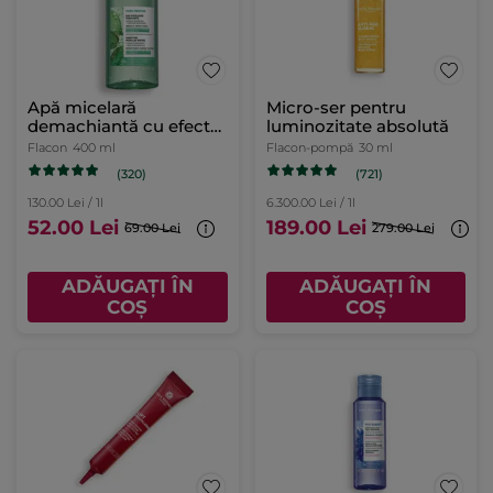
Apă micelară
Micro-ser pentru
demachiantă cu efect
luminozitate absolută
purificator
Flacon
400 ml
Flacon-pompă
30 ml
(320)
(721)
130.00 Lei / 1l
6.300.00 Lei / 1l
52.00 Lei
189.00 Lei
69.00 Lei
279.00 Lei
ADĂUGAȚI ÎN
ADĂUGAȚI ÎN
COȘ
COȘ