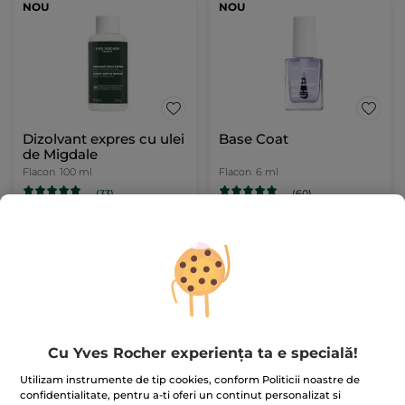
NOU
NOU
Dizolvant expres cu ulei
Base Coat
de Migdale
Flacon
100 ml
Flacon
6 ml
(33)
(60)
36.90 Lei / 100ml
748.34 Lei / 100ml
36.90 Lei
44.90 Lei
ADĂUGAȚI ÎN
ADĂUGAȚI ÎN
COȘ
COȘ
NOU
Cu Yves Rocher experiența ta e specială!
Utilizam instrumente de tip cookies, conform Politicii noastre de
confidentialitate, pentru a-ti oferi un continut personalizat si