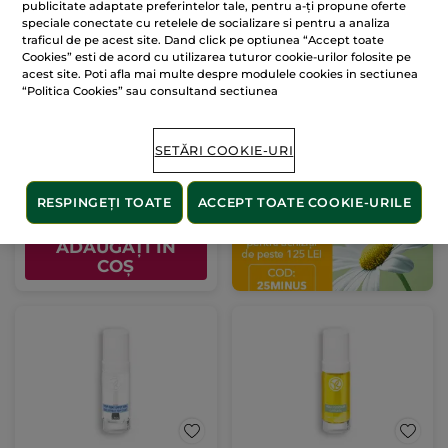
publicitate adaptate preferintelor tale, pentru a-ți propune oferte
speciale conectate cu retelele de socializare si pentru a analiza
traficul de pe acest site. Dand click pe optiunea “Accept toate
Cookies” esti de acord cu utilizarea tuturor cookie-urilor folosite pe
acest site. Poti afla mai multe despre modulele cookies in sectiunea
Top Coat cu efect de
“Politica Cookies” sau consultand sectiunea
gel
Flacon
6 ml
(49)
SETĂRI COOKIE-URI
748.34 Lei / 100ml
44.90 Lei
RESPINGEȚI TOATE
ACCEPT TOATE COOKIE-URILE
ADĂUGAȚI ÎN
COȘ