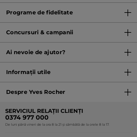
Lista magazinelor Yves Rocher
Programe de fidelitate
Regulament program de fidelitate
Concursuri & campanii
Regulament campanie
Ai nevoie de ajutor?
Listă prețuri standard
Contacteaza ne
Termeni Și Condiții ale Promoțiilor Curente
Informații utile
Termeni și condiții de utilizare
Despre Yves Rocher
Termeni și condiții pentru vanzarea la distanță a
produselor Yves Rocher
Cine suntem
SERVICIUL RELAȚII CLIENȚI
Politica de confidențialitate
Expertiza noastră botanică
0374 977 000
Protecția Consumatorilor - A.N.P.C.
De luni până vineri de la ora 8 la 21 și sâmbătă de la orele 8 la 17.
Angajamentele noastre
Certificări și parteneriate
Cadouri Corporate