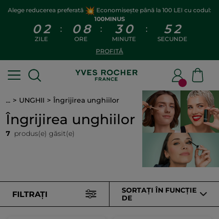
Alege reducerea preferată
Economisește până la 100 LEI cu codul:
100MINUS
0
2
0
8
3
0
5
2
:
:
:
ZILE
ORE
MINUTE
SECUNDE
PROFITĂ
...
UNGHII
Îngrijirea unghiilor
Îngrijirea unghiilor
7
produs(e) găsit(e)
SORTAȚI ÎN FUNCȚIE
FILTRAȚI
DE