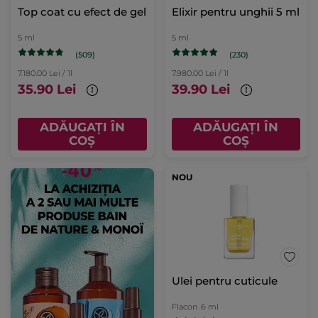
Top coat cu efect de gel
Elixir pentru unghii 5 ml
5 ml
5 ml
(509)
(230)
7.180.00 Lei / 1l
7.980.00 Lei / 1l
35.90 Lei
39.90 Lei
ADĂUGAȚI ÎN
ADĂUGAȚI ÎN
COȘ
COȘ
NOU
Ulei pentru cuticule
Flacon
6 ml