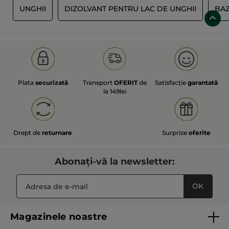
I
UNGHII
DIZOLVANT PENTRU LAC DE UNGHII
BAZ
Plata
securizată
Transport
OFERIT
de
Satisfacție
garantată
la 149lei
Drept de
returnare
Surprize
oferite
Abonați-vă la newsletter:
OK
Magazinele noastre