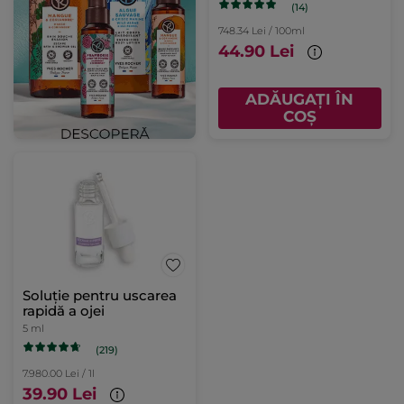
(14)
748.34 Lei / 100ml
44.90 Lei
ADĂUGAȚI ÎN
COȘ
Soluție pentru uscarea
rapidă a ojei
5 ml
(219)
7.980.00 Lei / 1l
39.90 Lei