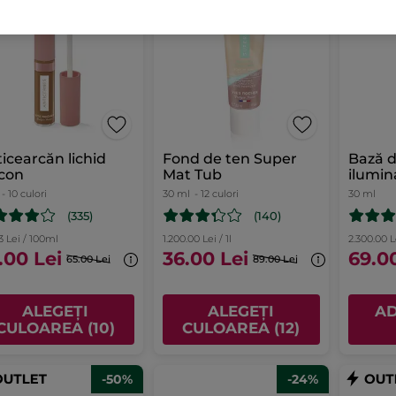
icearcăn lichid
Fond de ten Super
Bază 
con
Mat Tub
ilumin
ml
- 10 culori
30 ml
- 12 culori
30 ml
(335)
(140)
3 Lei / 100ml
1.200.00 Lei / 1l
2.300.00 Le
.00 Lei
36.00 Lei
69.0
65.00 Lei
89.00 Lei
ALEGEȚI
ALEGEȚI
AD
CULOAREA (10)
CULOAREA (12)
-50%
-24%