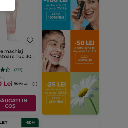
de machiaj
atoare Tub 30
(333)
i / 1l
0 Lei
95.00 Lei
ĂUGAȚI ÎN
COȘ
-60%