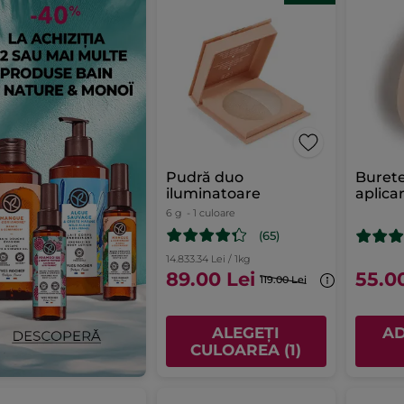
Pudră duo
Buret
iluminatoare
aplica
ten 0
6 g
- 1 culoare
(65)
14.833.34 Lei / 1kg
89.00 Lei
55.0
119.00 Lei
ALEGEȚI
AD
CULOAREA (1)