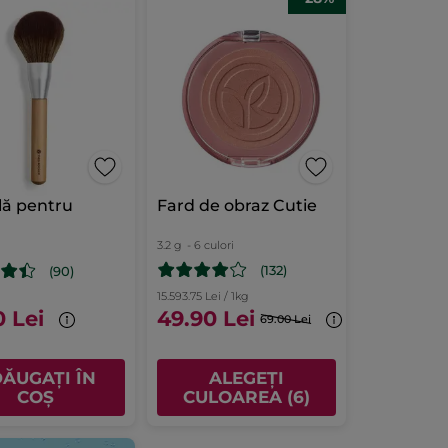
lă pentru
Fard de obraz Cutie
3.2 g
- 6 culori
(132)
(90)
15.593.75 Lei / 1kg
0 Lei
49.90 Lei
69.00 Lei
ĂUGAȚI ÎN
ALEGEȚI
COȘ
CULOAREA (6)