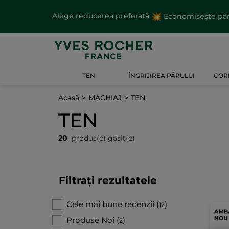
Alege reducerea preferată
Economisește până
TEN
ÎNGRIJIREA PĂRULUI
CORP
Acasă
MACHIAJ
TEN
TEN
20
produs(e) găsit(e)
Filtrați rezultatele
Cele mai bune recenzii
(
)
12
Produse Noi
(
)
2