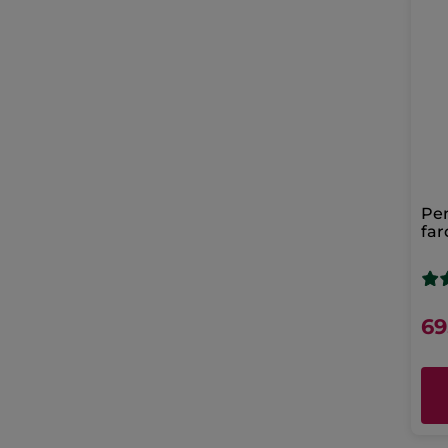
Pen
far
pe
69