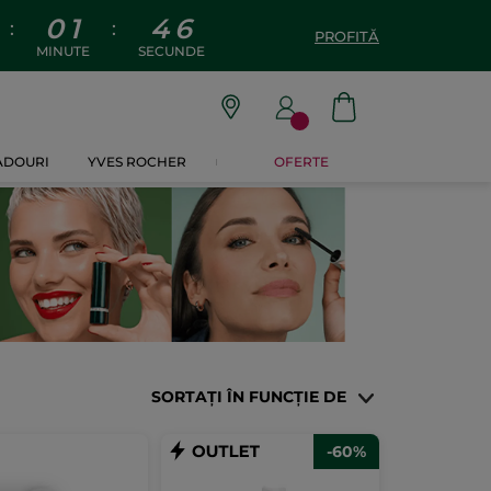
0
1
4
5
:
:
PROFITĂ
MINUTE
SECUNDE
CADOURI
YVES ROCHER
OFERTE
SORTAȚI ÎN FUNCȚIE DE
-60%