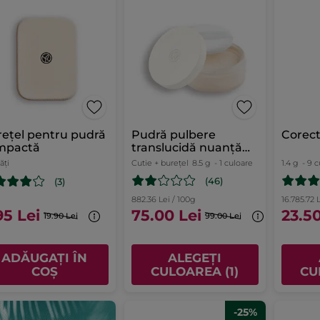
ețel pentru pudră
Pudră pulbere
Corec
mpactă
translucidă nuanță
universală
ăți
Cutie + burețel
8.5 g
- 1 culoare
1.4 g
- 9 c
(46)
(3)
882.36 Lei / 100g
16.785.72 
95 Lei
75.00 Lei
23.50
19.90 Lei
99.00 Lei
ADĂUGAȚI ÎN
ALEGEȚI
COȘ
CULOAREA (1)
CU
-25%