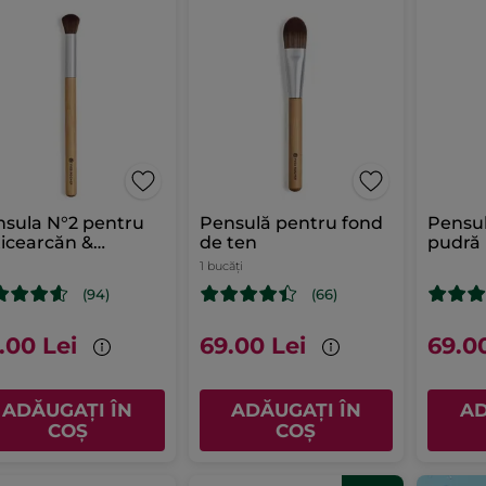
sula N°2 pentru
Pensulă pentru fond
Pensu
icearcăn &
de ten
pudră
ector 1 pensulă
1 bucăți
(94)
(66)
.00 Lei
69.00 Lei
69.0
ADĂUGAȚI ÎN
ADĂUGAȚI ÎN
AD
COȘ
COȘ