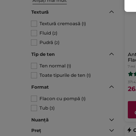
Afișați mai mult
Textură
Textură cremoasă
(
)
1
Fluid
(
)
2
Pudră
(
)
2
Tip de ten
Ant
Fla
Ten normal
(
)
1
7 ml
Toate tipurile de ten
(
)
1
371.4
Format
26
Flacon cu pompă
(
)
1
Tub
(
)
3
Nuanță
Preț