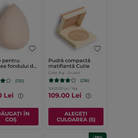
e pentru
Pudră compactă
rea fondului de
matifiantă Cutie
Cutie
8 g
- 5 culori
(236)
(120)
13.625.00 Lei / 1kg
0 Lei
109.00 Lei
ĂUGAȚI ÎN
ALEGEȚI
COȘ
CULOAREA (5)
-28%