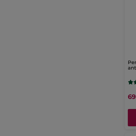
Pen
ant
cor
69