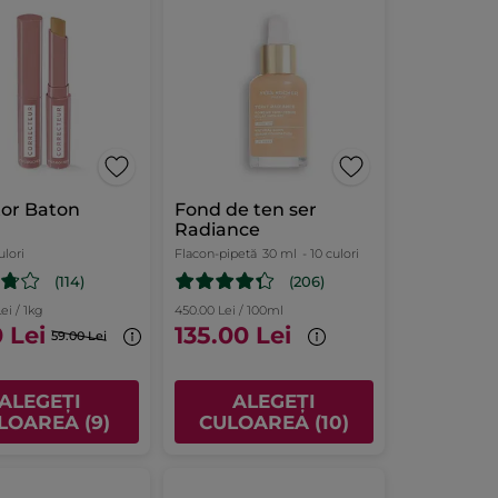
tor Baton
Fond de ten ser
Radiance
ulori
Flacon-pipetă
30 ml
- 10 culori
(114)
(206)
Lei / 1kg
450.00 Lei / 100ml
 Lei
135.00 Lei
59.00 Lei
ALEGEȚI
ALEGEȚI
LOAREA (9)
CULOAREA (10)