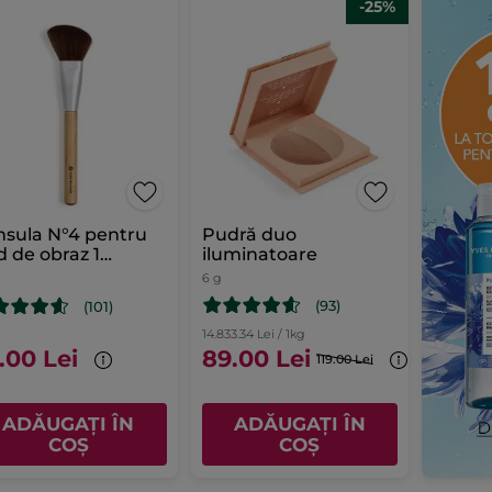
-25%
sula N°4 pentru
Pudră duo
d de obraz 1
iluminatoare
nsulă
6 g
(93)
(101)
14.833.34 Lei / 1kg
.00 Lei
89.00 Lei
119.00 Lei
ADĂUGAȚI ÎN
ADĂUGAȚI ÎN
COȘ
COȘ