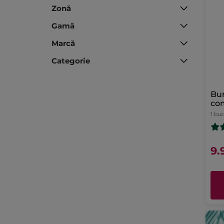
Zonă
Gamă
Marcă
Categorie
Bur
co
1 buc
9.