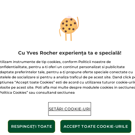
d de ten
Pudră duo bronzantă
Fond d
Cu Yves Rocher experiența ta e specială!
minator cu efect
Good Vibes Only
Defect
tilizam instrumente de tip cookies, conform Politicii noastre de
de
pomp
30 ml
- 10 culori
Cutie
10 g
- 2 culori
30 ml
- 1
onfidentialitate, pentru a-ti oferi un continut personalizat si publicitate
(175)
(5)
daptate preferintelor tale, pentru a-ți propune oferte speciale conectate cu
etelele de socializare si pentru a analiza traficul de pe acest site. Dand click p
0 Lei / 100ml
545.00 Lei / 100g
3.633.34 Le
ptiunea “Accept toate Cookies” esti de acord cu utilizarea tuturor cookie-uril
.00 Lei
54.50 Lei
109.0
109.00 Lei
olosite pe acest site. Poti afla mai multe despre modulele cookies in sectiune
Politica Cookies” sau consultand sectiunea
ALEGEȚI
ALEGEȚI
CULOAREA (10)
CULOAREA (2)
CUL
SETĂRI COOKIE-URI
-60%
-60%
RESPINGEȚI TOATE
ACCEPT TOATE COOKIE-URILE