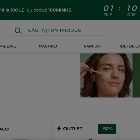
0
1
1
0
:
 la 100 LEI cu codul:
100MINUS
ZILE
ORE
 & BAIE
MACHIAJ
PARFUM
IDEI DE 
-50%