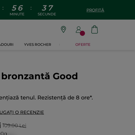
5
6
3
6
:
:
PROFITĂ
MINUTE
SECUNDE
CADOURI
YVES ROCHER
OFERTE
 bronzantă Good
nțiază tenul. Rezistență de 8 ore*.
UGAȚI O RECENZIE
i
109.00 Lei
100g