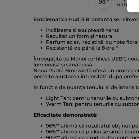
naturală
Emblematica Pudră Bronzantă se reinvente
Încălzește și sculptează tenul
Rezultat uniform și natural
Parfum solar, irezistibil, cu note florale
Rezistență de până la 8 ore *
Îmbogățită cu Monoï certificat UEBT, noua
luminoasă și sănătoasă.
Noua Pudră Bronzantă oferă un bronz perso
permite ajustarea intensității după prefer
În funcție de nuanța tenului și de intensi
Light Tan: pentru tenurile cu subtonu
Warm Tan: pentru tenurile cu subtonu
Eficacitate demonstrată:
96%** afirmă că rezultatul obținut pe
96%** afirmă că pielea se simte confor
90%** afirmă că produsul se contopeș