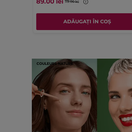
89.00 lei
119.00 lei
ADĂUGAȚI ÎN COȘ
COULEURS NATURE