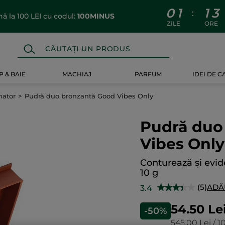
0
1
1
3
:
 la 100 LEI cu codul:
100MINUS
ZILE
ORE
 & BAIE
MACHIAJ
PARFUM
IDEI DE 
nator
Pudră duo bronzantă Good Vibes Only
Pudră duo
Vibes Only
Conturează și evide
10 g
(5)
ADĂ
3.4
★★★★★
★★★★★
3.4
din
54.50 Le
-50%
5
stele.
545.00 Lei / 
Citiți