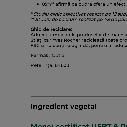
85%** afirmă că pudra oferă un efect
* Studiu clinic obiectivat realizat pe 12 subi
** Studiu de consum realizat pe 48 de part
Ghid de reciclare:
Aduceți ambalajele produselor de machiaj di
Știați că? Yves Rocher reciclează toate pr
FSC și nu conține oglindă, pentru a reduce 
Format :
Cutie
Referință: 84803
Ingredient vegetal
Monoï certificat UEBT & P