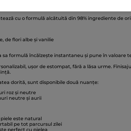
Formu
ază cu o formulă alcătuită din 98% ingrediente de ori
, de flori albe și vanilie
 sa formulă încălzește instantaneu și pune în valoare t
nalizabil, ușor de estompat, fără a lăsa urme. Finisaju
ință.
tatea dorită, sunt disponibile două nuanțe:
ri roz și neutre
ri neutre și aurii
 piele este natural
tabil pe tot parcursul zilei
te perfect cu pielea