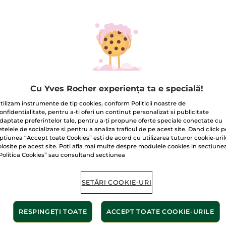
recenzii
pentru
Pudră
duo
bronzantă
Good
02. Hâle Chaud
Vibes
Only
Cu Yves Rocher experiența ta e specială!
Livrat între 12/
tilizam instrumente de tip cookies, conform Politicii noastre de
onfidentialitate, pentru a-ti oferi un continut personalizat si publicitate
Plată securizat
daptate preferintelor tale, pentru a-ți propune oferte speciale conectate cu
etelele de socializare si pentru a analiza traficul de pe acest site. Dand click p
Satisfacție gar
ptiunea “Accept toate Cookies” esti de acord cu utilizarea tuturor cookie-uril
olosite pe acest site. Poti afla mai multe despre modulele cookies in sectiune
Transport gratuit
Politica Cookies” sau consultand sectiunea
AFLAȚI MAI MUL
SETĂRI COOKIE-URI
RESPINGEȚI TOATE
ACCEPT TOATE COOKIE-URILE
nte de origine