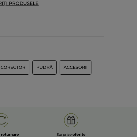
IȚI PRODUSELE
Nu
recenzie
Recomandă acest produs
Da
Postată inițial pe yves-rocher.fr
 MULT
I CORECTOR
PUDRĂ
ACCESORII
e
returnare
Surprize
oferite