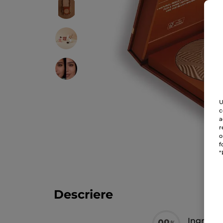
U
c
a
r
o
f
“
Descriere
Ingredie