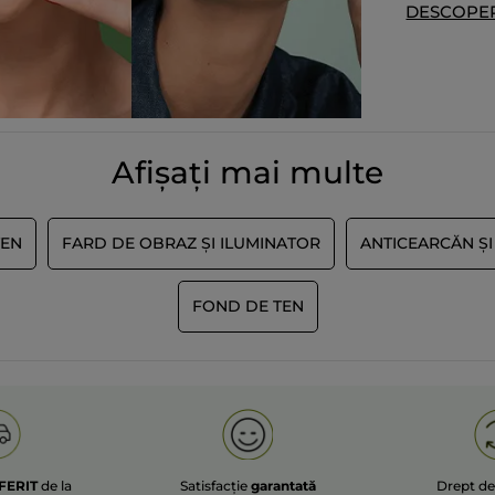
DESCOPER
Primit o recompensă pentru această
Nu
recenzie
Recomandă acest produs
Da
Postată inițial pe yves-rocher.fr
Afișați mai multe
ÎNCĂRCAȚI MAI
TEN
FARD DE OBRAZ ȘI ILUMINATOR
ANTICEARCĂN Ș
FOND DE TEN
FERIT
de la
Satisfacție
garantată
Drept d