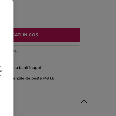
ADĂUGAȚI ÎN COȘ
08 și 14/08
ă
e
antată sau banii înapoi
or
a
 la comenzile de peste 149 LEI
TE