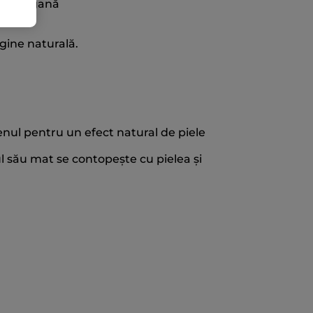
lă vegană
gine naturală.
enul pentru un efect natural de piele
l său mat se contopește cu pielea și