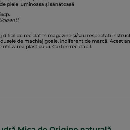
 de piele luminoasă și sănătoasă
ecți.
icipanți.
ficil de reciclat în magazine și/sau respectați instrucți
odusele de machiaj goale, indiferent de marcă. Acest amb
utilizarea plasticului. Carton reciclabil.
udră Mica de Origine naturală