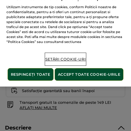
54.50 Lei
109.00 Lei
-50%
5
Utilizam instrumente de tip cookies, conform Politicii noastre de
stele.
545.00 Lei / 100g
Citiți
confidentialitate, pentru a-ti oferi un continut personalizat si
recenzii
publicitate adaptate preferintelor tale, pentru a-ți propune oferte
pentru
speciale conectate cu retelele de socializare si pentru a analiza
Pudră
duo
traficul de pe acest site. Dand click pe optiunea “Accept toate
bronzantă
01. Hâle Léger
Cookies” esti de acord cu utilizarea tuturor cookie-urilor folosite pe
Good
acest site. Poti afla mai multe despre modulele cookies in sectiunea
Vibes
Only
“Politica Cookies” sau consultand sectiunea
ADĂUGAȚI ÎN COȘ
SETĂRI COOKIE-URI
Livrat între 12/08 și 14/08
RESPINGEȚI TOATE
ACCEPT TOATE COOKIE-URILE
Plată securizată
Satisfacție garantată sau banii înapoi
Transport gratuit la comenzile de peste 149 LEI
AFLAȚI MAI MULTE
Descriere