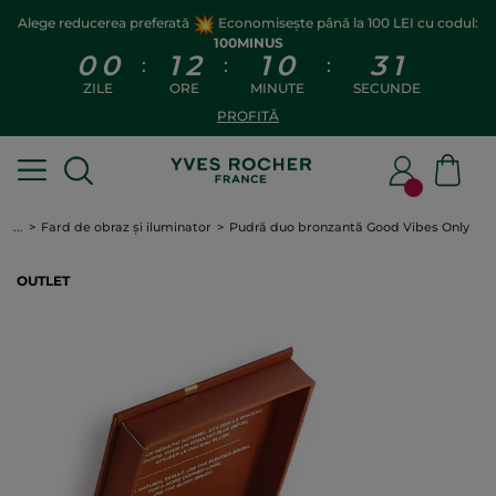
Alege reducerea preferată
Economisește până la 100 LEI cu codul:
100MINUS
0
0
1
2
1
0
3
1
:
:
:
ZILE
ORE
MINUTE
SECUNDE
PROFITĂ
...
Fard de obraz și iluminator
Pudră duo bronzantă Good Vibes Only
OUTLET