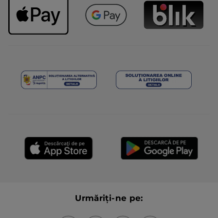
un nouveau packaging très joli.
TRADUCERE CU GOOGLE
Primit o recompensă pentru această
Nu
recenzie
Recomandă acest produs
Da
Postată inițial pe yves-rocher.fr
ÎNCĂRCAȚI MAI MULT
Urmăriți-ne pe: