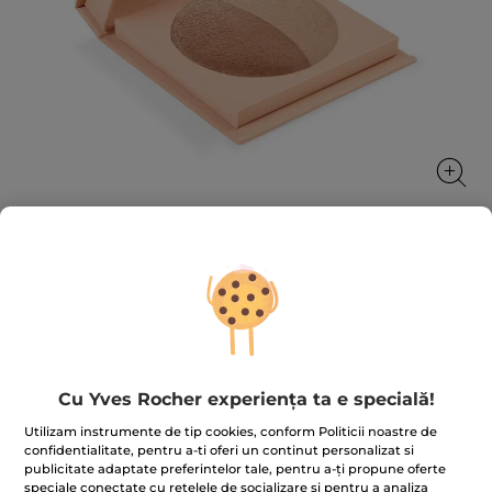
Pudră duo iluminatoare
Un ten luminos personalizat
6 g
★★★★★
★★★★★
4.6
(94)
ADĂUGAȚI O RECENZIE
Cu Yves Rocher experiența ta e specială!
4.6
din
89.00 Lei
Utilizam instrumente de tip cookies, conform Politicii noastre de
119.00 Lei
-25%
5
confidentialitate, pentru a-ti oferi un continut personalizat si
stele.
14.833.34 Lei / 1kg
publicitate adaptate preferintelor tale, pentru a-ți propune oferte
Citiți
recenzii
speciale conectate cu retelele de socializare si pentru a analiza