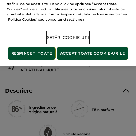
pentru
traficul de pe acest site. Dand click pe optiunea “Accept toate
Pudră
Cookies” esti de acord cu utilizarea tuturor cookie-urilor folosite pe
ADĂUGAȚI ÎN COȘ
duo
acest site. Poti afla mai multe despre modulele cookies in sectiunea
iluminatoare
“Politica Cookies” sau consultand sectiunea
Livrat între 13/08 și 17/08
SETĂRI COOKIE-URI
Plată securizată
Satisfacție garantată sau banii înapoi
RESPINGEȚI TOATE
ACCEPT TOATE COOKIE-URILE
Transport gratuit la comenzile de peste 149 LEI
AFLAȚI MAI MULTE
Descriere
Ingrediente de
Fără parfum
origine naturală
Formulă vegană