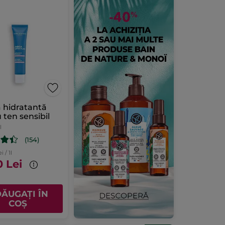
 hidratantă
 ten sensibil
l
(154)
i / 1l
0 Lei
ĂUGAȚI ÎN
COȘ