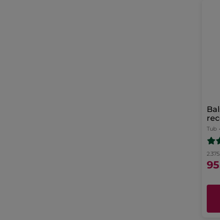
Bal
rec
Tub
2.375
95