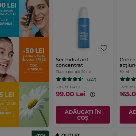
Ser hidratant
Concen
concentrat
acțiun
Flacon-pompă
30 ml
30 ml
(327)
3.300.00 Lei / 1l
5.500.00 Le
99.00 Lei
165.0
ADĂUGAȚI ÎN
AD
COȘ
-27%