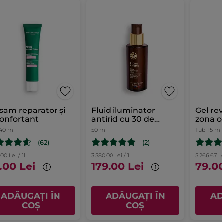
sam reparator și
Fluid iluminator
Gel re
onfortant
antirid cu 30 de
zona o
uleiuri prețioase
40 ml
50 ml
Tub
15 ml
flacon cu pompă 50
(62)
(2)
ml
.00 Lei / 1l
3.580.00 Lei / 1l
5.266.67 Le
.00 Lei
179.00 Lei
79.0
ADĂUGAȚI ÎN
ADĂUGAȚI ÎN
AD
COȘ
COȘ