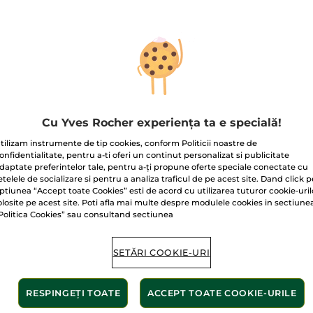
emă BB hidratantă
Cremă
Cremă
Cu Yves Rocher experiența ta e specială!
F 50
regeneratoare cu 30
hidrat
tilizam instrumente de tip cookies, conform Politicii noastre de
de uleiuri preţioase
40 ml
- 4 culori
75 ml
Cutie
75 
onfidentialitate, pentru a-ti oferi un continut personalizat si publicitate
cutie 75 ml
(79)
(1515)
daptate preferintelor tale, pentru a-ți propune oferte speciale conectate cu
etelele de socializare si pentru a analiza traficul de pe acest site. Dand click p
00 Lei / 1l
2.120.00 Lei / 1l
1.053.34 Le
ptiunea “Accept toate Cookies” esti de acord cu utilizarea tuturor cookie-uril
.00 Lei
159.00 Lei
79.0
85.00 Lei
229.00 Lei
olosite pe acest site. Poti afla mai multe despre modulele cookies in sectiune
Politica Cookies” sau consultand sectiunea
ALEGEȚI
ADĂUGAȚI ÎN
AD
CULOAREA (4)
COȘ
SETĂRI COOKIE-URI
-29%
-33%
RESPINGEȚI TOATE
ACCEPT TOATE COOKIE-URILE
STSELLER