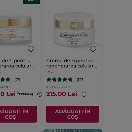
de zi pentru
Cremă de zi pentru
rarea celulară
regenerarea celulară
lui uscat
a tenului uscat Cutie
ml
50 ml
50 ml
(79)
(123)
i / 1l
4.300.00 Lei / 1l
0 Lei
215.00 Lei
219.00 Lei
ĂUGAȚI ÎN
ADĂUGAȚI ÎN
COȘ
COȘ