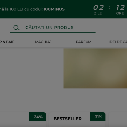
0
2
1
2
:
 la 100 LEI cu codul:
100MINUS
ZILE
ORE
 & BAIE
MACHIAJ
PARFUM
IDEI DE 
i
-24%
-31%
BESTSELLER