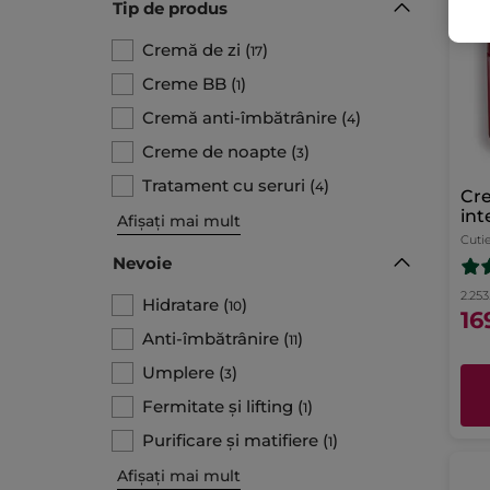
Tip de produs​
Cremă de zi
(
)
17
Creme BB
(
)
1
Cremă anti-îmbătrânire
(
)
4
Creme de noapte
(
)
3
Tratament cu seruri
(
)
4
Cr
int
Afișați mai mult
Cuti
Nevoie
2.253.
Hidratare
(
)
10
16
Anti-îmbătrânire
(
)
11
Umplere
(
)
3
Fermitate și lifting
(
)
1
Purificare și matifiere
(
)
1
Afișați mai mult