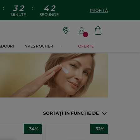
3
2
4
1
:
:
PROFITĂ
MINUTE
SECUNDE
CADOURI
YVES ROCHER
OFERTE
SORTAȚI ÎN FUNCȚIE DE
-34%
-32%