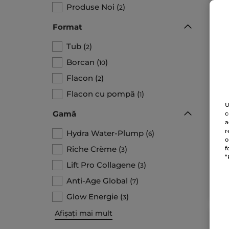
Produse Noi
(
)
2
Format
Tub
(
)
2
Borcan
(
)
10
Flacon
(
)
2
Cr
Flacon cu pompă
(
)
1
SP
U
Tub
Gamă
c
a
r
Hydra Water-Plump
(
)
6
1.625.
o
65
Riche Crème
(
)
f
3
“
Lift Pro Collagene
(
)
3
Anti-Age Global
(
)
7
Glow Energie
(
)
3
Afișați mai mult
BE