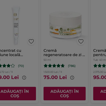
centrat cu
Cremă
Cremă
iune locală
regeneratoare de zi și
pentru
otriva petelor Tub
de noapte
l
50 ml
Tub
40 m
ml
(70)
(786)
.72 Lei / 1l
1.500.00 Lei / 1l
2.375.00 Le
9.00 Lei
75.00 Lei
95.0
ADĂUGAȚI ÎN
ADĂUGAȚI ÎN
AD
COȘ
COȘ