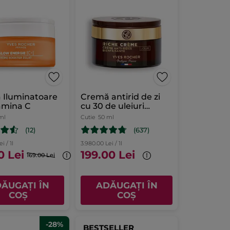
 Iluminatoare
Cremă antirid de zi
amina C
cu 30 de uleiuri
preţioase cutie 50 ml
ml
Cutie
50 ml
(12)
(637)
i / 1l
3.980.00 Lei / 1l
0 Lei
199.00 Lei
169.00 Lei
ĂUGAȚI ÎN
ADĂUGAȚI ÎN
COȘ
COȘ
-28%
BESTSELLER