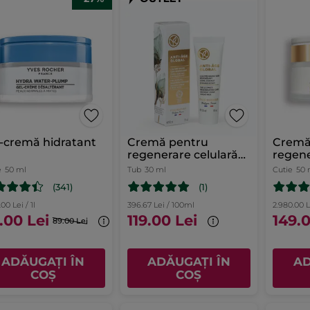
-cremă hidratant
Cremă pentru
Cremă 
regenerare celulară
regene
intensă
a tenu
e
50 ml
Tub
30 ml
Cutie
50 
(341)
(1)
.00 Lei / 1l
396.67 Lei / 100ml
2.980.00 Le
.00 Lei
119.00 Lei
149.0
89.00 Lei
ADĂUGAȚI ÎN
ADĂUGAȚI ÎN
AD
COȘ
COȘ