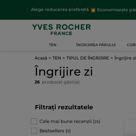
Alege reducerea preferată
Economisește până
TEN
ÎNGRIJIREA PĂRULUI
CORP
Acasă
TEN
TIPUL DE ÎNGRIJIRE
Îngrijire z
Îngrijire zi
26
produs(e) găsit(e)
Filtrați rezultatele
Cele mai bune recenzii
(
)
25
Bestsellers
(
)
5