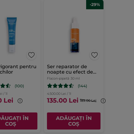
-29%
vigorant pentru
Ser reparator de
chilor
noapte cu efect de
melatonină
Flacon-pipetă
30 ml
(100)
(144)
i / 1l
4.500.00 Lei / 1l
0 Lei
135.00 Lei
189.00 Lei
ĂUGAȚI ÎN
ADĂUGAȚI ÎN
COȘ
COȘ