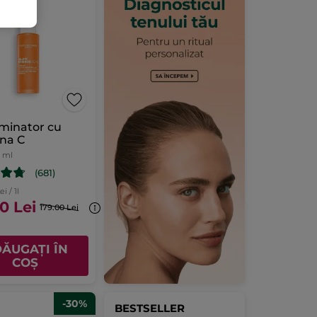
uminator cu
ina C
 ml
(681)
i / 1l
0 Lei
179.00 Lei
ĂUGAȚI ÎN
COȘ
-30%
BESTSELLER