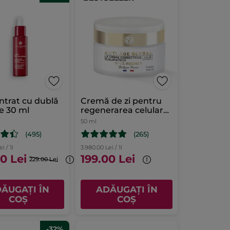
trat cu dublă
Cremă de zi pentru
e 30 ml
regenerarea celulară
a tenului Cutie 50 ml
50 ml
(495)
(265)
i / 1l
3.980.00 Lei / 1l
0 Lei
199.00 Lei
229.00 Lei
ĂUGAȚI ÎN
ADĂUGAȚI ÎN
COȘ
COȘ
-32%