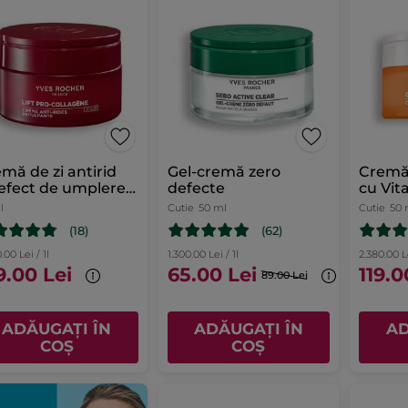
mă de zi antirid
Gel-cremă zero
Cremă
efect de umplere
defecte
cu Vit
ml
l
Cutie
50 ml
Cutie
50 
(18)
(62)
.00 Lei / 1l
1.300.00 Lei / 1l
2.380.00 Le
9.00 Lei
65.00 Lei
119.0
89.00 Lei
ADĂUGAȚI ÎN
ADĂUGAȚI ÎN
AD
COȘ
COȘ