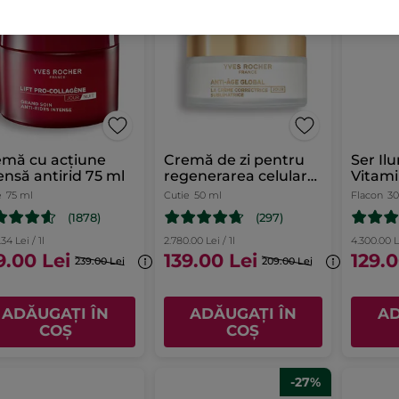
emă cu acțiune
Cremă de zi pentru
Ser Il
ensă antirid 75 ml
regenerarea celulară
Vitam
a tenului
e
75 ml
Cutie
50 ml
Flacon
30
(1878)
(297)
34 Lei / 1l
2.780.00 Lei / 1l
4.300.00 Le
9.00 Lei
139.00 Lei
129.0
239.00 Lei
209.00 Lei
ADĂUGAȚI ÎN
ADĂUGAȚI ÎN
AD
COȘ
COȘ
-27%