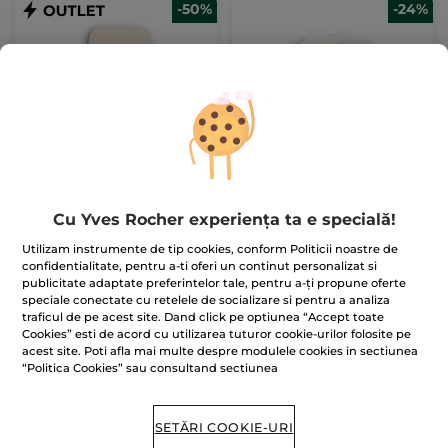
-50%
-24%
Burețel pentru pudră
Pudră pulbere
compactă
translucidă nuanță
universală
1 bucăți
Cutie + burețel
8.5 g
- 1 culoare
(46)
(3)
Cu Yves Rocher experiența ta e specială!
882.36 Lei / 100g
Utilizam instrumente de tip cookies, conform Politicii noastre de
9.95 Lei
75.00 Lei
19.90 Lei
99.00 Lei
confidentialitate, pentru a-ti oferi un continut personalizat si
publicitate adaptate preferintelor tale, pentru a-ți propune oferte
speciale conectate cu retelele de socializare si pentru a analiza
ADĂUGAȚI ÎN
ALEGEȚI
traficul de pe acest site. Dand click pe optiunea “Accept toate
COȘ
CULOAREA (1)
Cookies” esti de acord cu utilizarea tuturor cookie-urilor folosite pe
acest site. Poti afla mai multe despre modulele cookies in sectiunea
“Politica Cookies” sau consultand sectiunea
SETĂRI COOKIE-URI