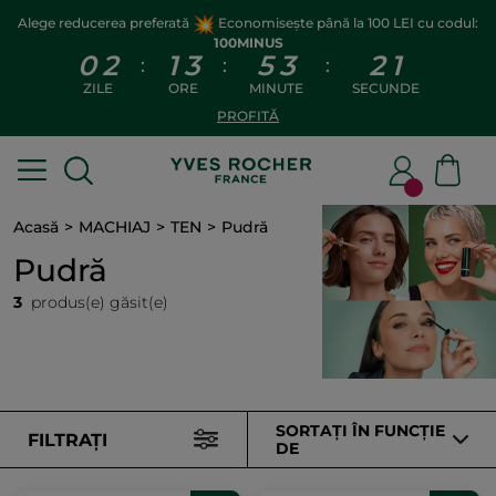
Alege reducerea preferată
Economisește până la 100 LEI cu codul:
100MINUS
0
2
1
3
5
3
2
1
:
:
:
ZILE
ORE
MINUTE
SECUNDE
PROFITĂ
Acasă
MACHIAJ
TEN
Pudră
Pudră
3
produs(e) găsit(e)
SORTAȚI ÎN FUNCȚIE
FILTRAȚI
DE