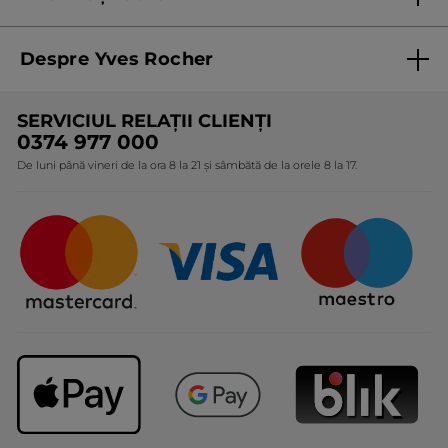
Termeni și condiții de utilizare
Despre Yves Rocher
Termeni și condiții pentru vanzarea la distanță a
produselor Yves Rocher
Cine suntem
SERVICIUL RELAȚII CLIENȚI
Politica de confidențialitate
Expertiza noastră botanică
0374 977 000
Protecția Consumatorilor - A.N.P.C.
De luni până vineri de la ora 8 la 21 și sâmbătă de la orele 8 la 17.
Angajamentele noastre
Certificări și parteneriate
Cadouri Corporate
Întrebări frecvente