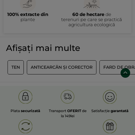
100% extracte din
60 de hectare
de
plante
terenuri pe care se practică
agricultura ecologică
Afișați mai multe
N
TEN
ANTICEARCĂN ȘI CORECTOR
FARD DE OBRA
Plata
securizată
Transport
OFERIT
de
Satisfacție
garantată
la 149lei