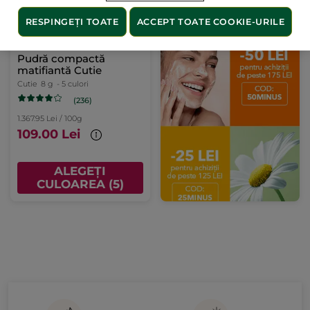
RESPINGEȚI TOATE
ACCEPT TOATE COOKIE-URILE
Pudră compactă
matifiantă Cutie
Cutie
8 g
- 5 culori
(236)
1.367.95 Lei / 100g
109.00 Lei
ALEGEȚI
CULOAREA (5)