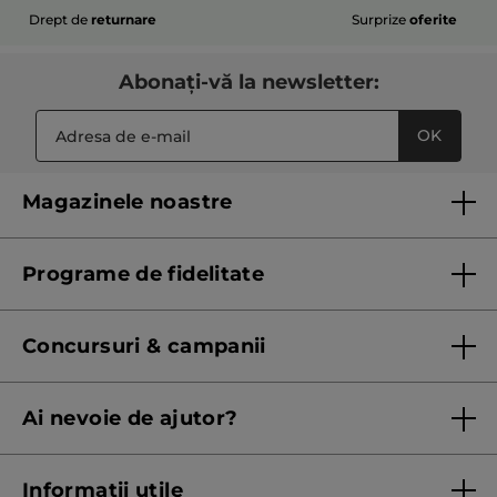
Drept de
returnare
Surprize
oferite
Abonați-vă la newsletter:
OK
Magazinele noastre
Lista magazinelor Yves Rocher
Programe de fidelitate
Regulament program de fidelitate
Concursuri & campanii
Regulament campanie
Ai nevoie de ajutor?
Listă prețuri standard
Contacteaza ne
Termeni Și Condiții ale Promoțiilor Curente
Informații utile