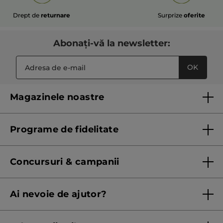
Drept de
returnare
Surprize
oferite
Abonați-vă la newsletter:
OK
Magazinele noastre
Lista magazinelor Yves Rocher
Programe de fidelitate
Regulament program de fidelitate
Concursuri & campanii
Regulament campanie
Ai nevoie de ajutor?
Listă prețuri standard
Contacteaza ne
Termeni Și Condiții ale Promoțiilor Curente