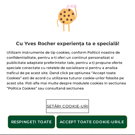
Cremă antirid pentru
Cremă antirid multi-
protecție solară cu FPS
protecție FPS 50+
50 40ml
40 ml
Tub
30 ml
Cu Yves Rocher experiența ta e specială!
(1011)
(144)
Utilizam instrumente de tip cookies, conform Politicii noastre de
1.725.00 Lei / 1l
4.966.67 Lei / 1l
confidentialitate, pentru a-ti oferi un continut personalizat si
69.00 Lei
149.00 Lei
99.00 Lei
publicitate adaptate preferintelor tale, pentru a-ți propune oferte
speciale conectate cu retelele de socializare si pentru a analiza
traficul de pe acest site. Dand click pe optiunea “Accept toate
ADĂUGAȚI ÎN
ADĂUGAȚI ÎN
Cookies” esti de acord cu utilizarea tuturor cookie-urilor folosite pe
acest site. Poti afla mai multe despre modulele cookies in sectiunea
COȘ
COȘ
“Politica Cookies” sau consultand sectiunea
SETĂRI COOKIE-URI
RESPINGEȚI TOATE
ACCEPT TOATE COOKIE-URILE