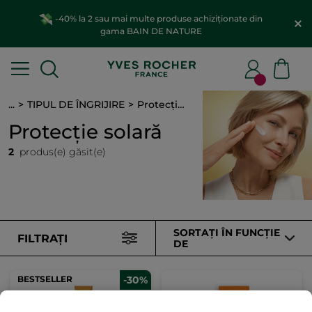
-40% la 2 sau mai multe produse achiziționate din
gama BAIN DE NATURE
...
TIPUL DE ÎNGRIJIRE
Protecție solară
Protecție solară
2
produs(e) găsit(e)
SORTAȚI ÎN FUNCȚIE
FILTRAȚI
DE
BESTSELLER
-30%