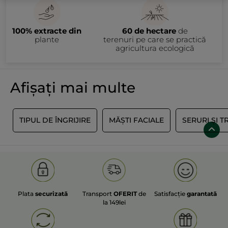
100% extracte din
60 de hectare
de
plante
terenuri pe care se practică
agricultura ecologică
Afișați mai multe
E
TIPUL DE ÎNGRIJIRE
MĂȘTI FACIALE
SERURI ȘI 
Plata
securizată
Transport
OFERIT
de
Satisfacție
garantată
la 149lei