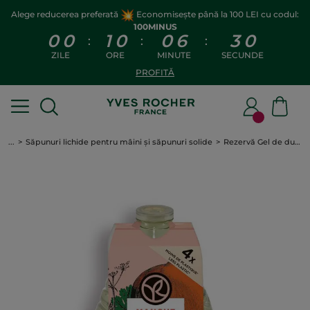
Alege reducerea preferată
Economisește până la 100 LEI cu codul:
100MINUS
0
0
1
0
0
6
2
9
:
:
:
ZILE
ORE
MINUTE
SECUNDE
PROFITĂ
...
Săpunuri lichide pentru mâini și săpunuri solide
Rezervă Gel de duș Mango & Coriandru 600 ml