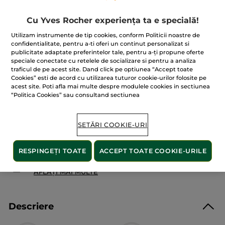
★★★★★
★★★★★
4.8
(291)
ADĂUGAȚI O RECENZIE
Cu Yves Rocher experiența ta e specială!
4.8
din
45.90 Lei
5
Utilizam instrumente de tip cookies, conform Politicii noastre de
stele.
76.50 Lei / 1l
confidentialitate, pentru a-ti oferi un continut personalizat si
Citiți
publicitate adaptate preferintelor tale, pentru a-ți propune oferte
recenzii
pentru
speciale conectate cu retelele de socializare si pentru a analiza
Rezervă
traficul de pe acest site. Dand click pe optiunea “Accept toate
ADĂUGAȚI ÎN COȘ
Gel
Cookies” esti de acord cu utilizarea tuturor cookie-urilor folosite pe
de
acest site. Poti afla mai multe despre modulele cookies in sectiunea
duș
Mango
“Politica Cookies” sau consultand sectiunea
&
Coriandru
Livrat între 12/08 și 14/08
600
ml
SETĂRI COOKIE-URI
Plată securizată
Satisfacție garantată sau banii înapoi
RESPINGEȚI TOATE
ACCEPT TOATE COOKIE-URILE
Transport gratuit la comenzile de peste 149 LEI
AFLAȚI MAI MULTE
Descriere