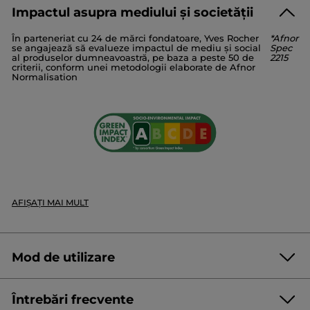
Referință: 58579
Impactul asupra mediului și societății
AQUA/WATER/EAU
COCAMIDOPROPYL BETAINE
În parteneriat cu 24 de mărci fondatoare, Yves Rocher
*Afnor
GLYCERIN
SODIUM METHYL COCOYL TAURATE
se angajează să evalueze impactul de mediu și social
Spec
SODIUM COCOYL ISETHIONATE
DECYL GLUCOSIDE
al produselor dumneavoastră, pe baza a peste 50 de
2215
criterii, conform unei metodologii elaborate de Afnor
PARFUM/FRAGRANCE
SODIUM BENZOATE
CITRIC ACID
Normalisation
SODIUM CHLORIDE
POTASSIUM SORBATE
LIMONENE
MANGIFERA INDICA (MANGO) FRUIT EXTRACT |
10706v1
#WeTellYouEverything
* Ingrediente de origine naturală
* Ingrediente sintetice
AFIȘAȚI MAI MULT
Mod de utilizare
Întrebări frecvente