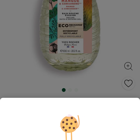
Rezervă Gel de duș Mango &
Coriandru 600 ml
Primele rezerve ecologice de gel de baie și duș de la
Yves Rocher, într-un format de 600 ml, mai
economic!
600 ml