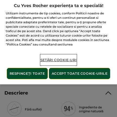
45.90 Lei
5
Cu Yves Rocher experiența ta e specială!
stele.
76.50 Lei / 1l
Citiți
Utilizam instrumente de tip cookies, conform Politicii noastre de
recenzii
pentru
confidentialitate, pentru a-ti oferi un continut personalizat si
Rezervă
publicitate adaptate preferintelor tale, pentru a-ți propune oferte
ADĂUGAȚI ÎN COȘ
Gel
speciale conectate cu retelele de socializare si pentru a analiza
de
duș
traficul de pe acest site. Dand click pe optiunea “Accept toate
Alge
Cookies” esti de acord cu utilizarea tuturor cookie-urilor folosite pe
Sălbatice
acest site. Poti afla mai multe despre modulele cookies in sectiunea
&
Livrat între 10/08 și 12/08
Fenicul
“Politica Cookies” sau consultand sectiunea
Marin
600ml
Plată securizată
Satisfacție garantată sau banii înapoi
SETĂRI COOKIE-URI
Transport gratuit la comenzile de peste 149 LEI
RESPINGEȚI TOATE
ACCEPT TOATE COOKIE-URILE
AFLAȚI MAI MULTE
Descriere
Ingrediente de
Fără sulfați
origine naturală