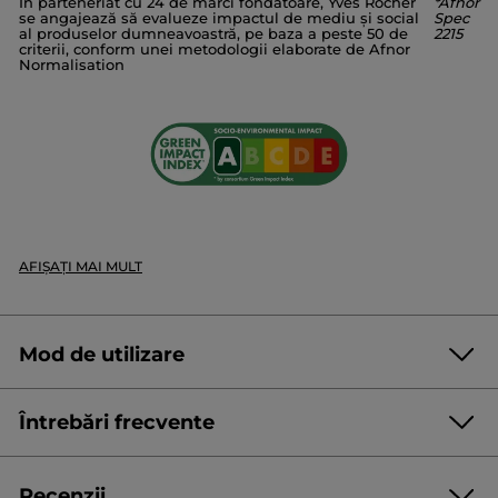
În parteneriat cu 24 de mărci fondatoare, Yves Rocher
*Afnor
GLYCERIN
SODIUM METHYL COCOYL TAURATE
se angajează să evalueze impactul de mediu și social
Spec
SODIUM COCOYL ISETHIONATE
DECYL GLUCOSIDE
al produselor dumneavoastră, pe baza a peste 50 de
2215
criterii, conform unei metodologii elaborate de Afnor
PARFUM/FRAGRANCE
SODIUM BENZOATE
CITRIC ACID
Normalisation
POTASSIUM SORBATE
LINALOOL
LIMONENE
SODIUM CHLORIDE
CORALLINA OFFICINALIS EXTRACT
CRITHMUM MARITIMUM EXTRACT |
10716v0
#WeTellYouEverything
* Ingrediente de origine naturală
* Ingrediente sintetice
AFIȘAȚI MAI MULT
Mod de utilizare
Întrebări frecvente
De ce să adoptați eco-reîncărcarea Bain de Nature?
Recenzii