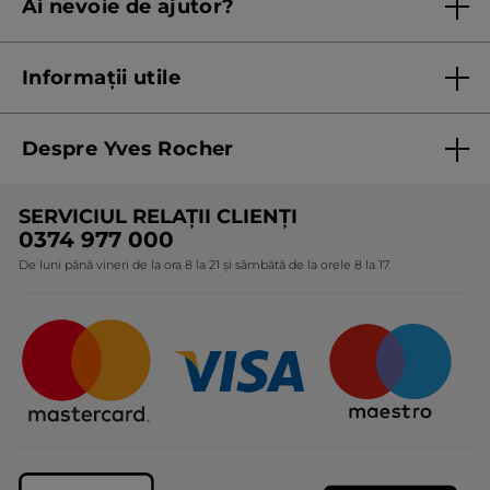
Ai nevoie de ajutor?
Listă prețuri standard
Contacteaza ne
Termeni Și Condiții ale Promoțiilor Curente
Informații utile
Termeni și condiții de utilizare
Despre Yves Rocher
Termeni și condiții pentru vanzarea la distanță a
produselor Yves Rocher
Cine suntem
SERVICIUL RELAȚII CLIENȚI
Politica de confidențialitate
Expertiza noastră botanică
0374 977 000
Protecția Consumatorilor - A.N.P.C.
De luni până vineri de la ora 8 la 21 și sâmbătă de la orele 8 la 17.
Angajamentele noastre
Certificări și parteneriate
Cadouri Corporate
Întrebări frecvente