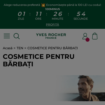
Alege reducerea preferată
Economisește până la 100 LEI cu codul:
100MINUS
0
1
1
1
2
6
5
3
:
:
:
ZILE
ORE
MINUTE
SECUNDE
PROFITĂ
Acasă
TEN
COSMETICE PENTRU BĂRBAȚI
COSMETICE PENTRU
BĂRBAȚI