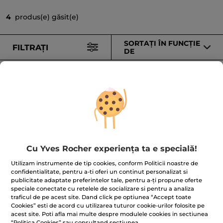
4
produs(e) găsit(e)
SORTAȚI ÎN FUNCȚIE
FILTRAȚI
DE
-28%
Cu Yves Rocher experiența ta e specială!
Set Îngrijire Masculină
Spumă de ras
Utilizam instrumente de tip cookies, conform Politicii noastre de
200 ml
confidentialitate, pentru a-ti oferi un continut personalizat si
(346)
publicitate adaptate preferintelor tale, pentru a-ți propune oferte
speciale conectate cu retelele de socializare si pentru a analiza
239.50 Lei / 1l
traficul de pe acest site. Dand click pe optiunea “Accept toate
75.00 Lei
47.90 Lei
103.90 Lei
Cookies” esti de acord cu utilizarea tuturor cookie-urilor folosite pe
acest site. Poti afla mai multe despre modulele cookies in sectiunea
“Politica Cookies” sau consultand sectiunea