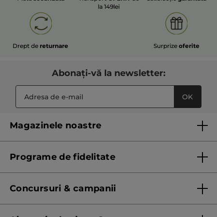
la 149lei
Drept de
returnare
Surprize
oferite
Abonați-vă la newsletter:
OK
Magazinele noastre
Lista magazinelor Yves Rocher
Programe de fidelitate
Regulament program de fidelitate
Concursuri & campanii
Regulament campanie