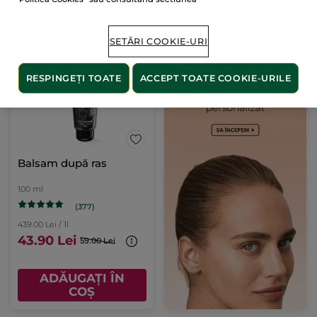
ADĂUGAȚI ÎN
ADĂUGAȚI ÎN
COȘ
COȘ
SETĂRI COOKIE-URI
-26%
RESPINGEȚI TOATE
ACCEPT TOATE COOKIE-URILE
Balsam după ras
100 ml
(377)
439.00 Lei / 1l
43.90 Lei
59.00 Lei
ADĂUGAȚI ÎN
COȘ