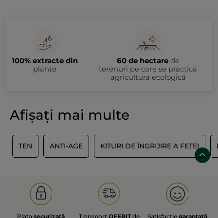
100% extracte din
60 de hectare
de
plante
terenuri pe care se practică
agricultura ecologică
Afișați mai multe
I
TEN
ANTI-AGE
KITURI DE ÎNGRIJIRE A FEȚEI
Plata
securizată
Transport
OFERIT
de
Satisfacție
garantată