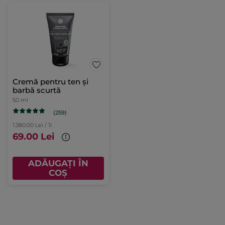
Cremă pentru ten și
barbă scurtă
50 ml
(259)
1.380.00 Lei / 1l
69.00 Lei
ADĂUGAȚI ÎN
COȘ