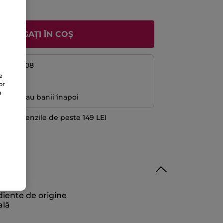
ADĂUGAȚI ÎN COȘ
08 și 14/08
e
ă
or
a
antată sau banii înapoi
 la comenzile de peste 149 LEI
TE
diente de origine
ală