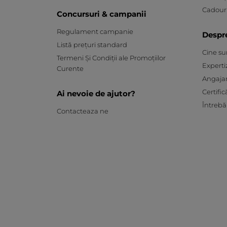
Cadouri
Concursuri & campanii
Regulament campanie
Despr
Listă prețuri standard
Cine s
Termeni Și Condiții ale Promoțiilor
Experti
Curente
Angaja
Certific
Ai nevoie de ajutor?
Întrebă
Contacteaza ne