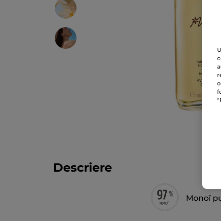
U
c
a
r
o
f
“
Descriere
Monoï p