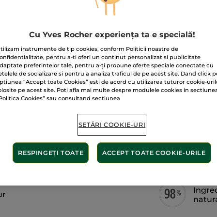
stele.
690.00 Lei / 1l
Citiți
recenzii
pentru
Ulei
Cu Yves Rocher experiența ta e specială!
tradițional
nutritiv
97%
tilizam instrumente de tip cookies, conform Politicii noastre de
Monoï
onfidentialitate, pentru a-ti oferi un continut personalizat si publicitate
Livrat între 12/
daptate preferintelor tale, pentru a-ți propune oferte speciale conectate cu
etelele de socializare si pentru a analiza traficul de pe acest site. Dand click p
Plată securizat
ptiunea “Accept toate Cookies” esti de acord cu utilizarea tuturor cookie-uril
olosite pe acest site. Poti afla mai multe despre modulele cookies in sectiune
Satisfacție gar
Politica Cookies” sau consultand sectiunea
Transport gratuit
AFLAȚI MAI MUL
SETĂRI COOKIE-URI
RESPINGEȚI TOATE
ACCEPT TOATE COOKIE-URILE
Ingre
ur
natur