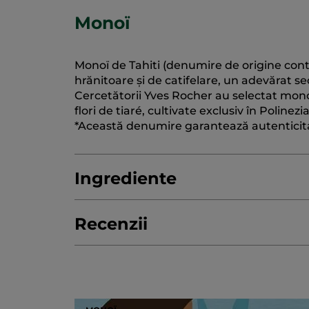
Monoï
Monoï de Tahiti (denumire de origine contr
hrănitoare și de catifelare, un adevărat s
Cercetătorii Yves Rocher au selectat monoï
flori de tiaré, cultivate exclusiv în Polinez
*Această denumire garantează autenticitat
Ingrediente
Recenzii
COCOS NUCIFERA (COCONUT) OIL
PAR
LINALOOL
10333v0
4.4/5
344 DE RECENZII
Prin
★★★★★
★★★★★
această
4.4
acțiune
din
SCRIEŢI O RECENZIE
.