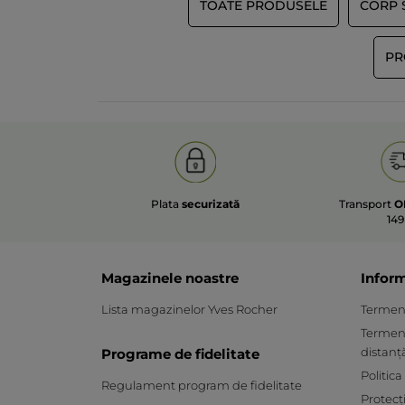
TOATE PRODUSELE
CORP Ș
PR
Plata
securizată
Transport
O
149
Magazinele noastre
Inform
Lista magazinelor Yves Rocher
Termeni 
Termeni
distanț
Programe de fidelitate
Politica
Regulament program de fidelitate
Protecț