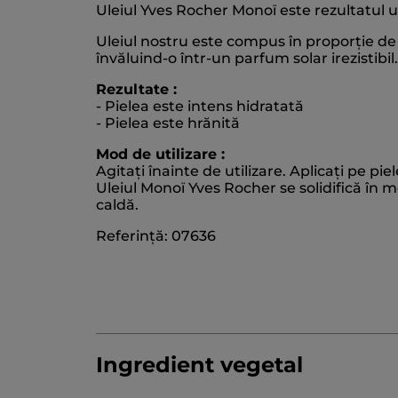
Uleiul Yves Rocher Monoï este rezultatul u
Uleiul nostru este compus în proporție de 
învăluind-o într-un parfum solar irezistibil
Rezultate :
- Pielea este intens hidratată
- Pielea este hrănită
Mod de utilizare :
Agitați înainte de utilizare. Aplicați pe piel
Uleiul Monoï Yves Rocher se solidifică în m
caldă.
Referință: 07636
Ingredient vegetal