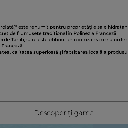
olată)* este renumit pentru proprietățile sale hidratan
ecret de frumusețe tradițional în Polinezia Franceză.
 de Tahiti, care este obținut prin infuzarea uleiului de
ia Franceză.
ea, calitatea superioară și fabricarea locală a produsu
?
FUM/FRAGRANCE
GARDENIA TAITENSIS FLOWER EXT
≡
SORTARE DUP
FILTRARE REVIEWS
Faceți
Descoperiți gama
clic
Fafaby
·
6 ani în urmă
pe
#WeTe
butonul
★★★★★
★★★★★
următor
3