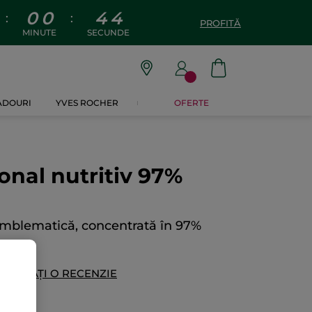
0
0
4
4
:
:
PROFITĂ
MINUTE
SECUNDE
CADOURI
YVES ROCHER
OFERTE
ional nutritiv 97%
ă emblematică, concentrată în 97%
DĂUGAȚI O RECENZIE