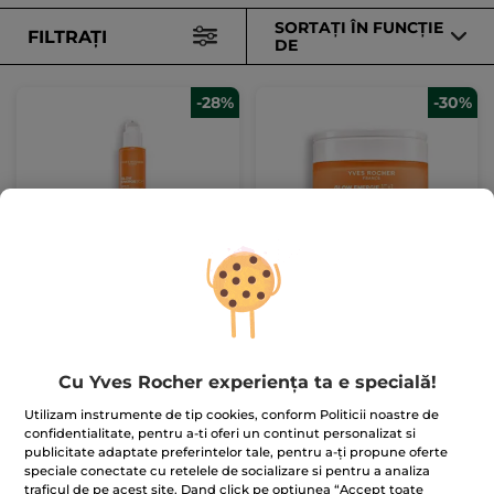
SORTAȚI ÎN FUNCȚIE
FILTRAȚI
DE
-28%
-30%
Ser Iluminator cu
Cremă Iluminatoare cu
Vitamina C
Vitamina C
Flacon
30 ml
Cutie
50 ml
(683)
(12)
4.300.00 Lei / 1l
2.380.00 Lei / 1l
129.00 Lei
119.00 Lei
Cu Yves Rocher experiența ta e specială!
179.00 Lei
169.00 Lei
Utilizam instrumente de tip cookies, conform Politicii noastre de
confidentialitate, pentru a-ti oferi un continut personalizat si
ADĂUGAȚI ÎN
ADĂUGAȚI ÎN
publicitate adaptate preferintelor tale, pentru a-ți propune oferte
COȘ
COȘ
speciale conectate cu retelele de socializare si pentru a analiza
traficul de pe acest site. Dand click pe optiunea “Accept toate