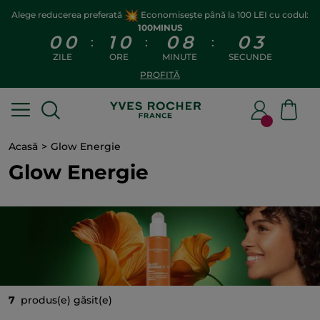
Alege reducerea preferată
Economisește până la 100 LEI cu codul:
100MINUS
0
0
1
0
0
8
0
3
:
:
:
ZILE
ORE
MINUTE
SECUNDE
PROFITĂ
Acasă
Glow Energie
Glow Energie
7
produs(e) găsit(e)