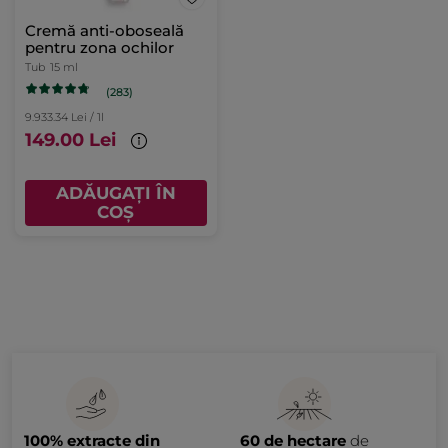
Cremă anti-oboseală
pentru zona ochilor
Tub
15 ml
(283)
9.933.34 Lei / 1l
149.00 Lei
ADĂUGAȚI ÎN
COȘ
100% extracte din
60 de hectare
de