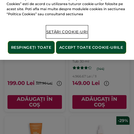
Cookies” esti de acord cu utilizarea tuturor cookie-urilor folosite pe
-41%
acest site. Poti afla mai multe despre modulele cookies in sectiunea
“Politica Cookies” sau consultand sectiunea
SETĂRI COOKIE-URI
RESPINGEȚI TOATE
ACCEPT TOATE COOKIE-URILE
Set Glow Energie
Cremă antirid multi-
protecție FPS 50+
Tub
30 ml
(144)
4.966.67 Lei / 1l
199.00 Lei
149.00 Lei
337.90 Lei
ADĂUGAȚI ÎN
ADĂUGAȚI ÎN
COȘ
COȘ
-29%