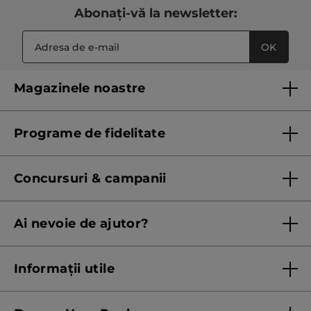
Abonați-vă la newsletter:
OK
Magazinele noastre
Lista magazinelor Yves Rocher
Programe de fidelitate
Regulament program de fidelitate
Concursuri & campanii
Regulament campanie
Ai nevoie de ajutor?
Listă prețuri standard
Contacteaza ne
Termeni Și Condiții ale Promoțiilor Curente
Informații utile
Termeni și condiții de utilizare