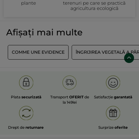
plante
terenuri pe care se practică
agricultura ecologică
Afișați mai multe
Ï
COMME UNE EVIDENCE
ÎNGRIJIREA VEGETALĂ A PĂ
Plata
securizată
Transport
OFERIT
de
Satisfacție
garantată
la 149lei
Drept de
returnare
Surprize
oferite