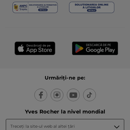
Urmăriți-ne pe:
Yves Rocher la nivel mondial
Treceți la site-ul web al altei țări