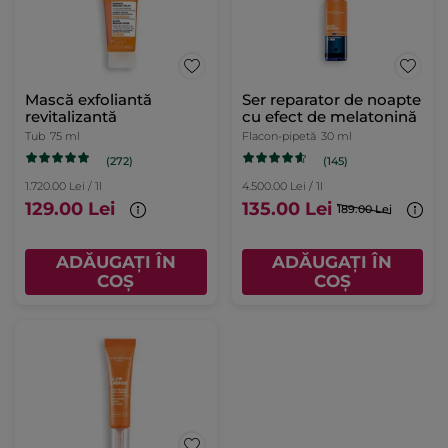
Mască exfoliantă
Ser reparator de noapte
revitalizantă
cu efect de melatonină
Tub
75 ml
Flacon-pipetă
30 ml
(272)
(145)
1.720.00 Lei / 1l
4.500.00 Lei / 1l
129.00 Lei
135.00 Lei
189.00 Lei
ADĂUGAȚI ÎN
ADĂUGAȚI ÎN
COȘ
COȘ