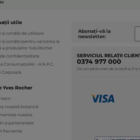
lei
ații utile
Abonați-vă la
și condiții de utilizare
newsletter:
 și condiții pentru vanzarea la
ă a produselor Yves Rocher
SERVICIUL RELAȚII CLIEN
 de confidențialitate
0374 977 000
ia Consumatorilor - A.N.P.C.
De luni până vineri de la ora 8 la 21 și
 Corporate
e Yves Rocher
untem
za noastră botanică
mentele noastre
ări și parteneriate
ri frecvente