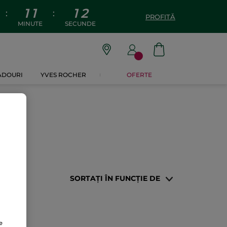
1
1
1
2
:
:
PROFITĂ
MINUTE
SECUNDE
CADOURI
YVES ROCHER
OFERTE
SORTAȚI ÎN FUNCȚIE DE
e