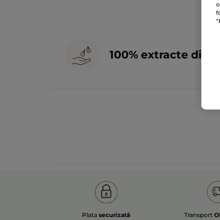
o
f
“
100% extracte din
p
Plata
securizată
Transport
O