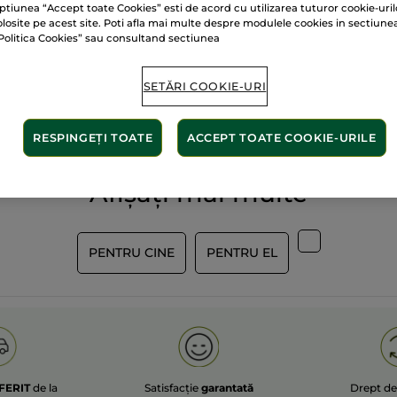
ptiunea “Accept toate Cookies” esti de acord cu utilizarea tuturor cookie-uril
olosite pe acest site. Poti afla mai multe despre modulele cookies in sectiune
Politica Cookies” sau consultand sectiunea
60 de hectare
de
SETĂRI COOKIE-URI
lante
terenuri pe care se 
RESPINGEȚI TOATE
ACCEPT TOATE COOKIE-URILE
Afișați mai multe
PENTRU CINE
PENTRU EL
FERIT
de la
Satisfacție
garantată
Drept d