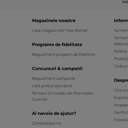
149
Magazinele noastre
Inform
Lista magazinelor Yves Rocher
Termeni 
Termeni
distanț
Programe de fidelitate
Politica
Regulament program de fidelitate
Protecț
Cadouri
Concursuri & campanii
Regulament campanie
Despr
Listă prețuri standard
Cine s
Termeni Și Condiții ale Promoțiilor
Experti
Curente
Angaja
Certific
Ai nevoie de ajutor?
Întrebă
Contacteaza ne