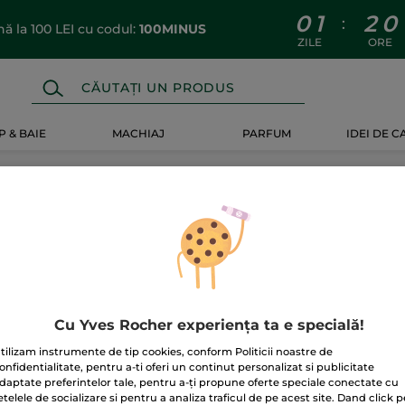
0
1
2
0
:
 la 100 LEI cu codul:
100MINUS
ZILE
ORE
 & BAIE
MACHIAJ
PARFUM
IDEI DE 
entru ea
Cu Yves Rocher experiența ta e specială!
tilizam instrumente de tip cookies, conform Politicii noastre de
onfidentialitate, pentru a-ti oferi un continut personalizat si publicitate
daptate preferintelor tale, pentru a-ți propune oferte speciale conectate cu
etelele de socializare si pentru a analiza traficul de pe acest site. Dand click p