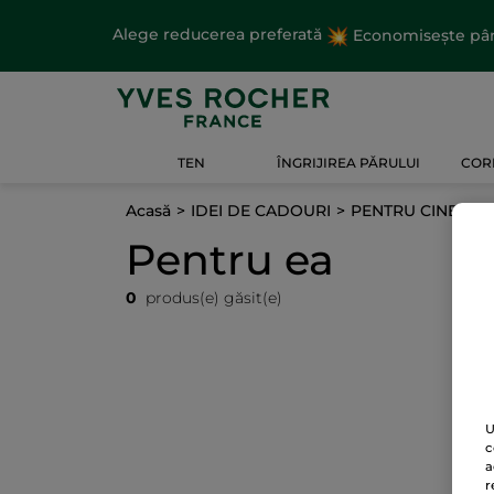
Alege reducerea preferată
Economisește până
TEN
ÎNGRIJIREA PĂRULUI
CORP
Acasă
IDEI DE CADOURI
PENTRU CINE
P
Pentru ea
0
produs(e) găsit(e)
U
c
a
r