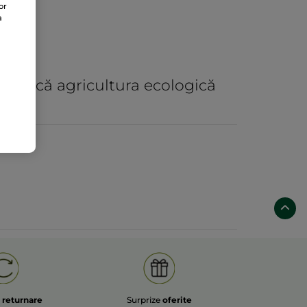
or
a
practică agricultura ecologică
e
returnare
Surprize
oferite