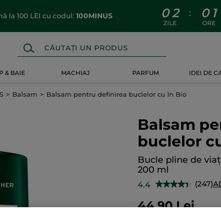
0
2
0
1
:
 la 100 LEI cu codul:
100MINUS
ZILE
ORE
 & BAIE
MACHIAJ
PARFUM
IDEI DE 
S
Balsam
Balsam pentru definirea buclelor cu In Bio
Balsam pen
buclelor cu
Bucle pline de via
200 ml
(247)
A
4.4
★★★★★
★★★★★
4.4
din
44.90 Lei
5
stele.
224.50 Lei / 1l
Citiți