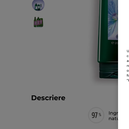
U
c
a
r
o
f
“
Descriere
Ingredie
naturală