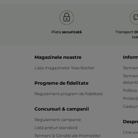
Plata
securizată
Transport
O
149
Magazinele noastre
Inform
Lista magazinelor Yves Rocher
Termeni 
Termeni
distanț
Programe de fidelitate
Politica
Regulament program de fidelitate
Protecț
Cadouri
Concursuri & campanii
Regulament campanie
Despr
Listă prețuri standard
Cine s
Termeni Și Condiții ale Promoțiilor