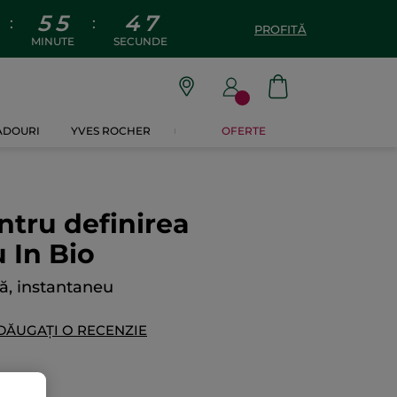
5
5
4
6
:
:
PROFITĂ
MINUTE
SECUNDE
CADOURI
YVES ROCHER
OFERTE
tru definirea
 In Bio
ță, instantaneu
DĂUGAȚI O RECENZIE