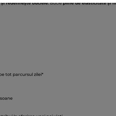
 și redefinește buclele
. Bucle
pline de elasticitate și f
e tot parcursul zilei*
ersoane