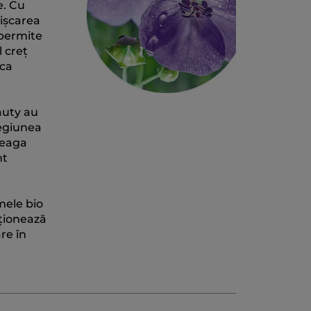
e. Cu
mișcarea
 permite
 creț
 ca
auty au
regiunea
reaga
nt
mele bio
cționează
re în