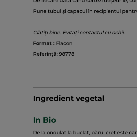
De fiecare dată când sortezi deșeurile, cont
Pune tubul și capacul în recipientul pentru
Clătiți bine. Evitați contactul cu ochii.
Format :
Flacon
Referință: 98778
Ingredient vegetal
In Bio
De la ondulat la buclat, părul creț este ca