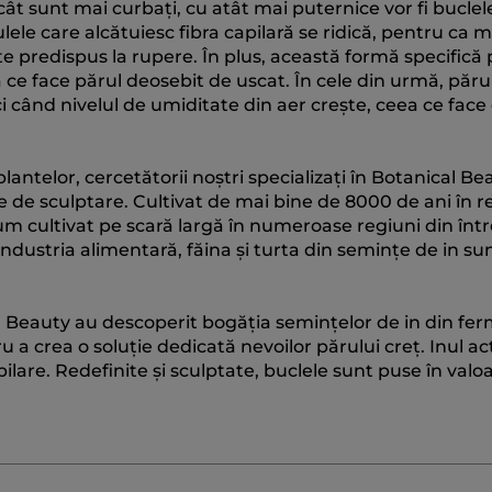
cât sunt mai curbați, cu atât mai puternice vor fi buclel
lele care alcătuiesc fibra capilară se ridică, pentru ca 
arte predispus la rupere. În plus, această formă specifică
ce face părul deosebit de uscat. În cele din urmă, părul
ci când nivelul de umiditate din aer crește, ceea ce face
antelor, cercetătorii noștri specializați în Botanical Be
e de sculptare. Cultivat de mai bine de 8000 de ani în 
m cultivat pe scară largă în numeroase regiuni din înt
 industria alimentară, făina și turta din semințe de in su
cal Beauty au descoperit bogăția semințelor de in din fer
u a crea o soluție dedicată nevoilor părului creț. Inul a
ilare. Redefinite și sculptate, buclele sunt puse în valoa