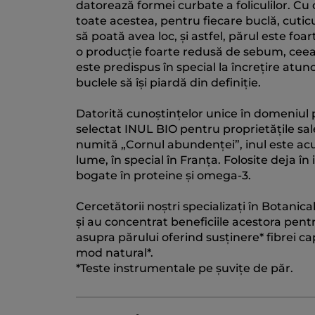
datorează formei curbate a foliculilor. Cu 
toate acestea, pentru fiecare buclă, cuticu
să poată avea loc, și astfel, părul este fo
o producție foarte redusă de sebum, ceea 
este predispus în special la încrețire atun
buclele să își piardă din definiție.
Datorită cunoștințelor unice în domeniul pl
selectat INUL BIO pentru proprietățile sal
numită „Cornul abundenței”, inul este acu
lume, în special în Franța. Folosite deja în
bogate în proteine și omega-3.
Cercetătorii noștri specializați în Botani
și au concentrat beneficiile acestora pentr
asupra părului oferind susținere* fibrei cap
mod natural*.
*Teste instrumentale pe șuvițe de păr.