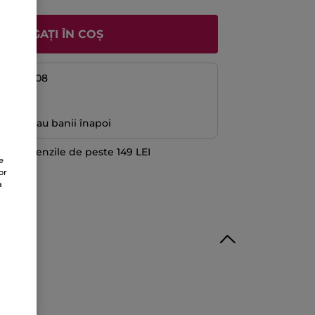
ADĂUGAȚI ÎN COȘ
08 și 14/08
ă
antată sau banii înapoi
 la comenzile de peste 149 LEI
e
TE
or
a
ilicon