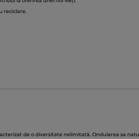
ribui la oferirea unei noi vieți.
 reciclare.
racterizat de o diversitate nelimitată. Ondularea sa natu