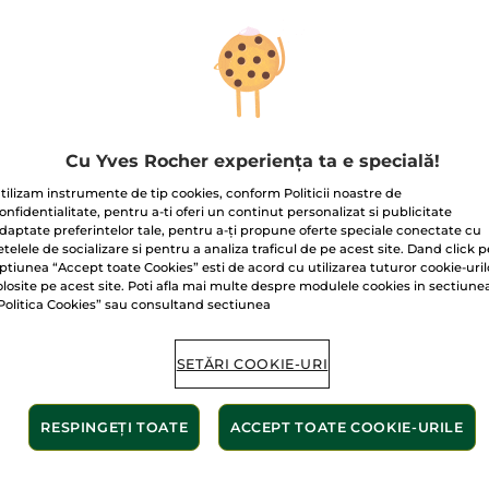
recenzii
pentru
Balsam
pentru
definirea
buclelor
cu
In
Livrat între 13/
Bio
Plată securizat
Cu Yves Rocher experiența ta e specială!
Satisfacție gar
tilizam instrumente de tip cookies, conform Politicii noastre de
onfidentialitate, pentru a-ti oferi un continut personalizat si publicitate
daptate preferintelor tale, pentru a-ți propune oferte speciale conectate cu
Transport gratuit
etelele de socializare si pentru a analiza traficul de pe acest site. Dand click p
AFLAȚI MAI MUL
ptiunea “Accept toate Cookies” esti de acord cu utilizarea tuturor cookie-uril
olosite pe acest site. Poti afla mai multe despre modulele cookies in sectiune
Politica Cookies” sau consultand sectiunea
SETĂRI COOKIE-URI
nte de origine
RESPINGEȚI TOATE
ACCEPT TOATE COOKIE-URILE
Fără s