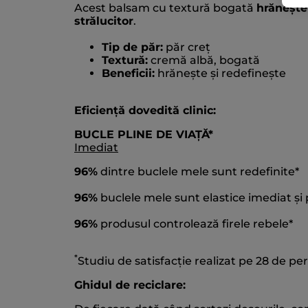
Acest balsam cu textură bogată
hrănește
strălucitor
.
Tip de păr:
păr creț
Textură:
cremă albă, bogată
Beneficii:
hrănește și redefinește
Eficiență dovedită clinic:
BUCLE PLINE DE VIAȚĂ*
Imediat
96%
dintre buclele mele sunt redefinite*
96%
buclele mele sunt elastice imediat și p
96%
produsul controlează firele rebele*
*
Studiu de satisfacție realizat pe 28 de p
Ghidul de reciclare: