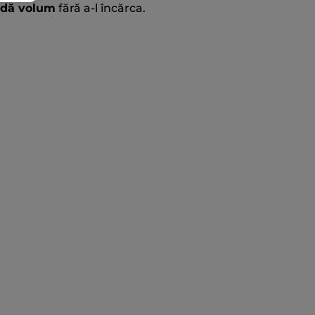
redă volum
fără a-l încărca.