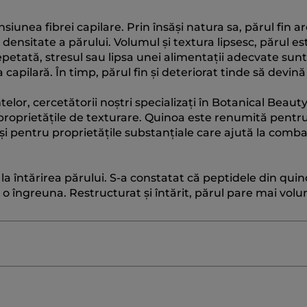
iunea fibrei capilare. Prin însăși natura sa, părul fin ar
densitate a părului. Volumul și textura lipsesc, părul est
petată, stresul sau lipsa unei alimentații adecvate sunt
capilară. În timp, părul fin și deteriorat tinde să devină 
elor, cercetătorii noștri specializați în Botanical Beaut
oprietățile de texturare. Quinoa este renumită pentr
și pentru proprietățile substanțiale care ajută la comb
 la întărirea părului. S-a constatat că peptidele din qui
ă a o îngreuna. Restructurat și întărit, părul pare mai vol