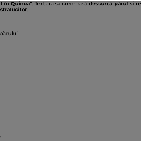
t în Quinoa*
. Textura sa cremoasă
descurcă părul și 
 strălucitor
.
părului
ri