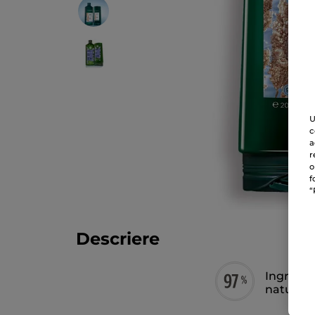
U
c
a
r
o
f
“
Descriere
Ingredie
naturală