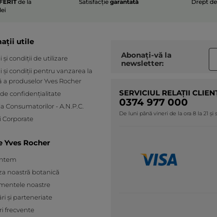
FERIT
de la
Satisfacție
garantată
Drept d
lei
TRADUCERE CU GOOGLE
Primit o recompensă pentru această
Nu
recenzie
ații utile
Recomandă acest produs
Nu
Abonați-vă la
și condiții de utilizare
Postată inițial pe yves-rocher.fr
newsletter:
 și condiții pentru vanzarea la
ă a produselor Yves Rocher
SC
·
un an în urmă
SERVICIUL RELAȚII CLIEN
 de confidențialitate
Răspuns de la yves-rocher.fr:
0374 977 000
ia Consumatorilor - A.N.P.C.
Bonjour,
De luni până vineri de la ora 8 la 21 și
 Corporate
Nous sommes navrés d'apprendre
que notre Après-shampooing
Volume Texturisant ne vous
e Yves Rocher
convienne pas.
N'hésitez pas à contacter nos
untem
conseillères beauté pour des conseils
za noastră botanică
personnalisés au 0805 02 30 40.
mentele noastre
Nous prenons note de votre
déception quant à la suppression du
ări și parteneriate
Masque baume.
ri frecvente
A bientôt !