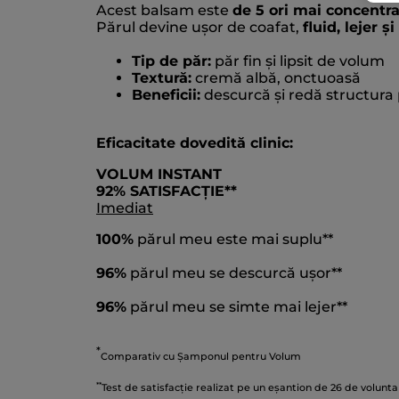
Acest balsam este
de 5 ori mai concentra
Părul devine ușor de coafat,
fluid, lejer și
Tip de păr:
păr fin și lipsit de volum
Textură:
cremă albă, onctuoasă
Beneficii:
descurcă și redă structura 
Eficacitate dovedită clinic:
VOLUM INSTANT
92% SATISFACȚIE**
Imediat
100%
părul meu este mai suplu**
96%
părul meu se descurcă ușor**
96%
părul meu se simte mai lejer**
*
Comparativ cu Șamponul pentru Volum
**
Test de satisfacție realizat pe un eșantion de 26 de volunta