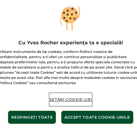
stele.
149.50 Lei / 1l
Citiți
recenzii
pentru
Balsam
pentru
volum
cu
Peptide
de
Livrat între 12/
Quinoa
Cu Yves Rocher experiența ta e specială!
Plată securizat
tilizam instrumente de tip cookies, conform Politicii noastre de
onfidentialitate, pentru a-ti oferi un continut personalizat si publicitate
Satisfacție gar
daptate preferintelor tale, pentru a-ți propune oferte speciale conectate cu
etelele de socializare si pentru a analiza traficul de pe acest site. Dand click p
Transport gratuit
ptiunea “Accept toate Cookies” esti de acord cu utilizarea tuturor cookie-uril
AFLAȚI MAI MUL
olosite pe acest site. Poti afla mai multe despre modulele cookies in sectiune
Politica Cookies” sau consultand sectiunea
SETĂRI COOKIE-URI
RESPINGEȚI TOATE
ACCEPT TOATE COOKIE-URILE
nte de origine
Fără s