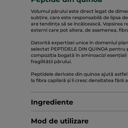
Volumul părului este direct legat de dimens
subțire, care este responsabilă de lipsa de 
are tendința să se încâlcească. Vopsirea re
externi care pot altera, de asemenea, fibra 
Datorită expertizei unice în domeniul plant
selectat PEPTIDELE DIN QUINOA pentru pr
compoziția bogată în aminoacizi esențiali 
fragilității părului.
Peptidele derivate din quinoa ajută astfel
la fibra capilară și îi cresc densitatea făr
Ingrediente
Mod de utilizare