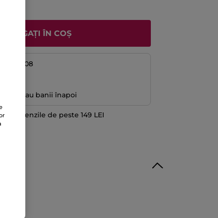
ADĂUGAȚI ÎN COȘ
08 și 14/08
ă
antată sau banii înapoi
e
 la comenzile de peste 149 LEI
or
TE
a
ilicon