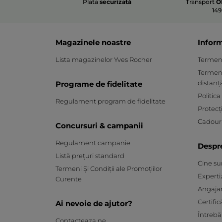
Plata
securizată
Transport
O
149
Magazinele noastre
Inform
Lista magazinelor Yves Rocher
Termeni 
Termeni
distanț
Programe de fidelitate
Politica
Regulament program de fidelitate
Protecț
Cadouri
Concursuri & campanii
Regulament campanie
Despr
Listă prețuri standard
Cine s
Termeni Și Condiții ale Promoțiilor
Experti
Curente
Angaja
Certific
Ai nevoie de ajutor?
Întrebă
Contacteaza ne