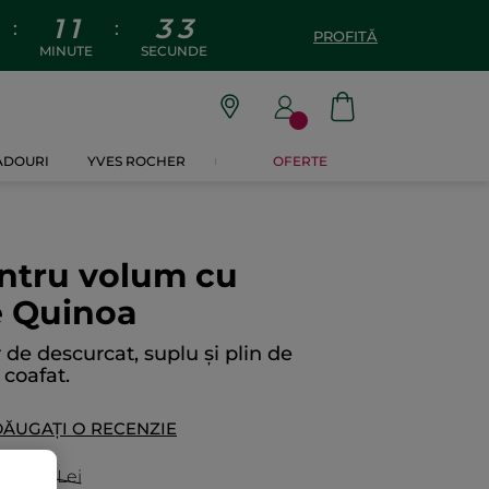
1
1
3
2
:
:
PROFITĂ
MINUTE
SECUNDE
CADOURI
YVES ROCHER
OFERTE
ntru volum cu
e Quinoa
 de descurcat, suplu și plin de
 coafat.
ĂUGAȚI O RECENZIE
39.90 Lei