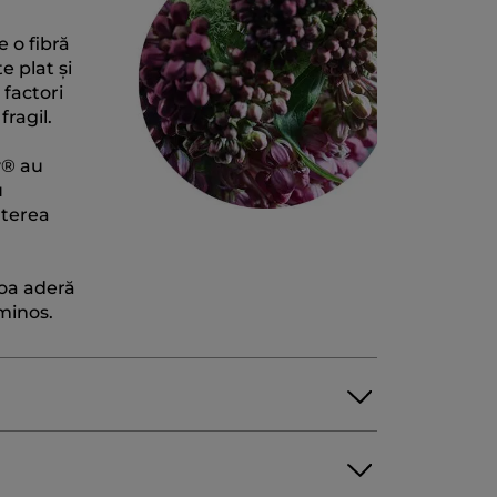
e o fibră
e plat și
 factori
fragil.
y® au
u
aterea
noa aderă
uminos.