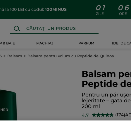
0
1
0
6
:
 la 100 LEI cu codul:
100MINUS
ZILE
ORE
 & BAIE
MACHIAJ
PARFUM
IDEI DE 
S
Balsam
Balsam pentru volum cu Peptide de Quinoa
Balsam pe
Peptide d
Pentru un păr ușor
lejeritate – gata de
200 ml
(174)
AD
4.7
★★★★★
★★★★★
4.7
din
29.90 Lei
-25%
5