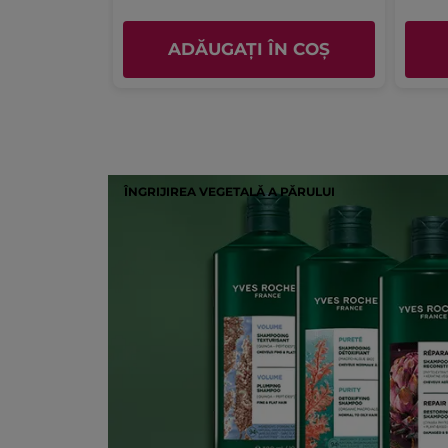
ADĂUGAȚI ÎN COȘ
ÎNGRIJIREA VEGETALĂ A PĂRULUI