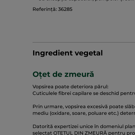
Referință: 36285
Ingredient vegetal
Oțet de zmeură
Vopsirea poate deteriora părul:
Cuticulele fibrei capilare se deschid pentr
Prin urmare, vopsirea excesivă poate slăbi f
mediu (oxidare, soare, poluare etc.) determi
Datorită expertizei unice în domeniul plant
selectat OȚETUL DIN ZMEURĂ pentru propri