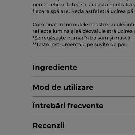
pentru eficacitatea sa, aceasta neutralize
fiecare spălare. Redă astfel strălucirea păr
Combinat în formulele noastre cu ulei infu
reflecte lumina și să dezvăluie strălucirea 
*Se regăsește numai în balsam și mască.
**Teste instrumentale pe șuvițe de par.
Ingrediente
Mod de utilizare
AQUA/WATER/EAU
SODIUM METHYL CO
LAURYL GLUCOSIDE
Întrebări frecvente
RUBUS IDAEUS (R
GUAR HYDROXYPROPYLTRIMONIUM CH
COCO-GLUCOSIDE
GLYCERYL OLEATE
Ce ingrediente active determină neutraliz
Recenzii
HYDROLYZED GARDENIA FLORIDA EXTR
Șamponul iluminator iluminează părul și r
HYDROGENATED VEGETABLE GLYCERIDE