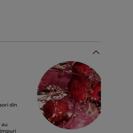
sori din
y au
timpuri