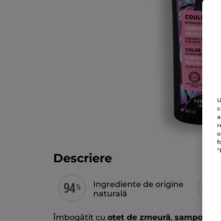
U
c
a
r
o
f
“
Descriere
Ingrediente de origine
naturală
Îmbogățit cu
oțet de zmeură
,
șamponul il