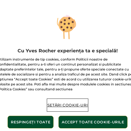
pentru
Șampon
iluminator
violet
cu
Oţet
de
Livrat între 11/
Zmeură
Flacon
300
Plată securizat
ml
Satisfacție gar
Cu Yves Rocher experiența ta e specială!
Transport gratuit
tilizam instrumente de tip cookies, conform Politicii noastre de
AFLAȚI MAI MUL
onfidentialitate, pentru a-ti oferi un continut personalizat si publicitate
daptate preferintelor tale, pentru a-ți propune oferte speciale conectate cu
etelele de socializare si pentru a analiza traficul de pe acest site. Dand click p
ptiunea “Accept toate Cookies” esti de acord cu utilizarea tuturor cookie-uril
olosite pe acest site. Poti afla mai multe despre modulele cookies in sectiune
Politica Cookies” sau consultand sectiunea
SETĂRI COOKIE-URI
Fără silicon
Fără sulfați
RESPINGEȚI TOATE
ACCEPT TOATE COOKIE-URILE
uminator fără sulfați
iluminează și reduce reflexele ne