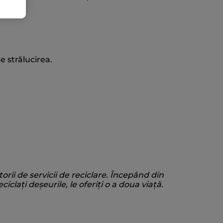
e strălucirea.
torii de servicii de reciclare. Începând din
ciclați deșeurile, le oferiți o a doua viață.