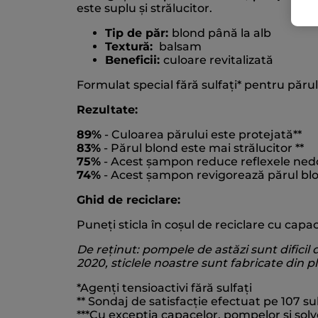
este suplu și strălucitor.
Tip de păr:
blond până la alb
Textură:
balsam
Beneficii:
culoare revitalizată
Formulat special fără sulfați* pentru părul
Rezultate:
89%
- Culoarea părului este protejată**
83%
- Părul blond este mai strălucitor **
75%
- Acest șampon reduce reflexele nedo
74%
- Acest șampon revigorează părul blon
Ghid de reciclare:
Puneți sticla în coșul de reciclare cu capa
De reținut: pompele de astăzi sunt dificil d
2020, sticlele noastre sunt fabricate din pla
*Agenți tensioactivi fără sulfați
** Sondaj de satisfacție efectuat pe 107 sub
***Cu excepția capacelor, pompelor și solve