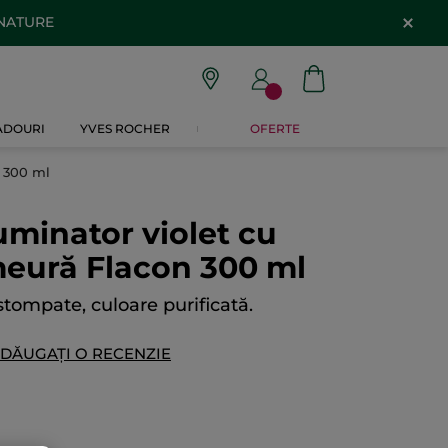
 NATURE
CADOURI
YVES ROCHER
OFERTE
n 300 ml
minator violet cu
meură Flacon 300 ml
stompate, culoare purificată.
DĂUGAȚI O RECENZIE