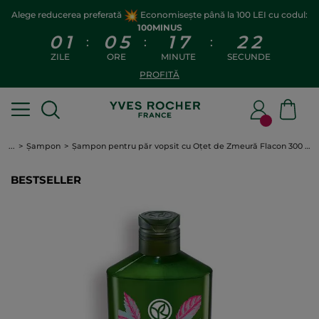
Alege reducerea preferată
Economisește până la 100 LEI cu codul:
100MINUS
0
1
0
5
1
7
2
2
:
:
:
ZILE
ORE
MINUTE
SECUNDE
PROFITĂ
...
Șampon
Șampon pentru păr vopsit cu Oţet de Zmeură Flacon 300 ml
BESTSELLER