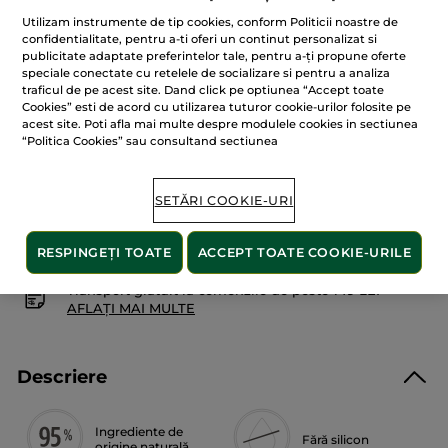
4.6
din
42.90 Lei
Utilizam instrumente de tip cookies, conform Politicii noastre de
5
confidentialitate, pentru a-ti oferi un continut personalizat si
stele.
143.00 Lei / 1l
publicitate adaptate preferintelor tale, pentru a-ți propune oferte
Citiți
recenzii
speciale conectate cu retelele de socializare si pentru a analiza
pentru
traficul de pe acest site. Dand click pe optiunea “Accept toate
Șampon
Cookies” esti de acord cu utilizarea tuturor cookie-urilor folosite pe
ADĂUGAȚI ÎN COȘ
pentru
acest site. Poti afla mai multe despre modulele cookies in sectiunea
păr
vopsit
“Politica Cookies” sau consultand sectiunea
cu
Oţet
de
Livrat între 12/08 și 14/08
Zmeură
SETĂRI COOKIE-URI
Flacon
300
Plată securizată
ml
Satisfacție garantată sau banii înapoi
RESPINGEȚI TOATE
ACCEPT TOATE COOKIE-URILE
Transport gratuit la comenzile de peste 149 LEI
AFLAȚI MAI MULTE
Descriere
Ingrediente de
Fără silicon
origine naturală