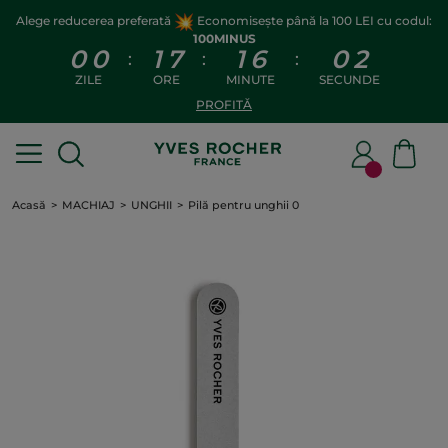
Alege reducerea preferată
Economisește până la 100 LEI cu codul:
100MINUS
0
0
1
7
1
6
0
2
:
:
:
ZILE
ORE
MINUTE
SECUNDE
PROFITĂ
Acasă
MACHIAJ
UNGHII
Pilă pentru unghii 0