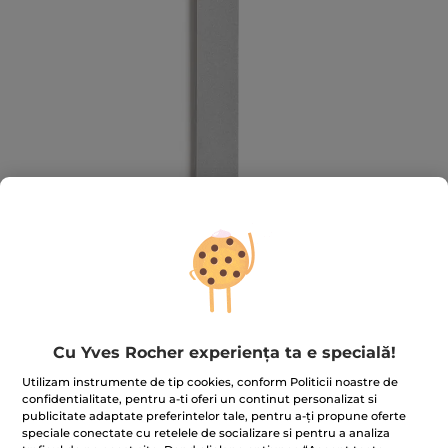
Pilă pentru unghii 0
Cu Yves Rocher experiența ta e specială!
Pentru unghii perfect pilite!
Utilizam instrumente de tip cookies, conform Politicii noastre de
★★★★★
★★★★★
4.5
(163)
ADĂUGAȚI O RECENZIE
confidentialitate, pentru a-ti oferi un continut personalizat si
publicitate adaptate preferintelor tale, pentru a-ți propune oferte
4.5
din
19.90 Lei
speciale conectate cu retelele de socializare si pentru a analiza
5