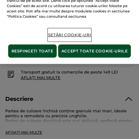
traficul de pe acest site. Dand click pe optiunea “Accept toate
stele.
Cookies” esti de acord cu utilizarea tuturor cookie-urilor folosite pe
Citiți
recenzii
acest site. Poti afla mai multe despre modulele cookies in sectiunea
pentru
ADĂUGAȚI ÎN COȘ
“Politica Cookies” sau consultand sectiunea
Pilă
pentru
unghii
0
SETĂRI COOKIE-URI
Livrat între 12/08 și 14/08
Plată securizată
RESPINGEȚI TOATE
ACCEPT TOATE COOKIE-URILE
Satisfacție garantată sau banii înapoi
Transport gratuit la comenzile de peste 149 LEI
AFLAȚI MAI MULTE
Descriere
Partea de culoare închisă conține granule mai mari, ideale
pentru a remodela cu precizie unghiile.
Partea de culoare deschisă este mai delicată, perfectă pentru
mici retușuri.
AFIȘAȚI MAI MULTE
Cum o folosim?