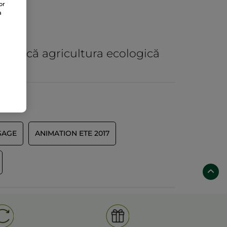
or
a
practică agricultura ecologică
SAGE
ANIMATION ETE 2017