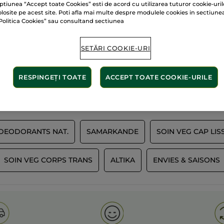
ptiunea “Accept toate Cookies” esti de acord cu utilizarea tuturor cookie-uril
olosite pe acest site. Poti afla mai multe despre modulele cookies in sectiune
Politica Cookies” sau consultand sectiunea
60 de hectare
de
lante
SETĂRI COOKIE-URI
terenuri pe care se 
RESPINGEȚI TOATE
ACCEPT TOATE COOKIE-URILE
Afișați mai multe
 DEODORANTS NAT.
SAMARKANDE
SOIN VEG CAP LIS
SOIN VEG CORPS TRANS
ALTIKA
ENVIES & SAISONS