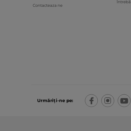
Întrebă
Contacteaza ne
Urmăriți-ne pe: