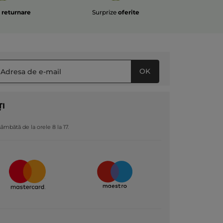
e
returnare
Surprize
oferite
OK
ȚI
 sâmbătă de la orele 8 la 17.