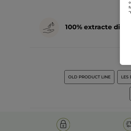
o
f
“
100% extracte din
p
OLD PRODUCT LINE
LES