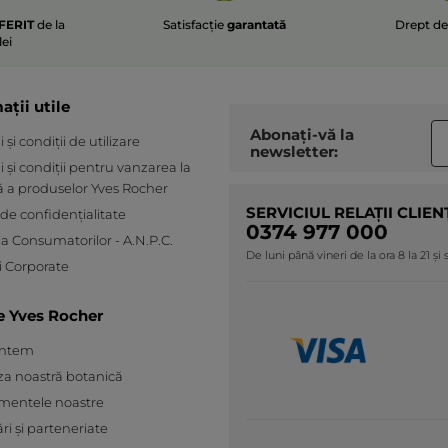
FERIT
de la
Satisfacție
garantată
Drept d
lei
ații utile
Abonați-vă la
și condiții de utilizare
newsletter:
 și condiții pentru vanzarea la
ă a produselor Yves Rocher
SERVICIUL RELAȚII CLIEN
 de confidențialitate
0374 977 000
ia Consumatorilor - A.N.P.C.
De luni până vineri de la ora 8 la 21 și
 Corporate
e Yves Rocher
untem
za noastră botanică
mentele noastre
ări și parteneriate