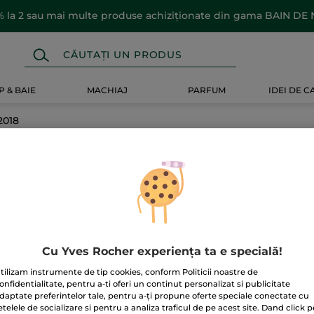
 la 2 sau mai multe produse achiziționate din gama BAIN DE
 & BAIE
MACHIAJ
PARFUM
IDEI DE 
2018
18
Cu Yves Rocher experiența ta e specială!
tilizam instrumente de tip cookies, conform Politicii noastre de
onfidentialitate, pentru a-ti oferi un continut personalizat si publicitate
daptate preferintelor tale, pentru a-ți propune oferte speciale conectate cu
etelele de socializare si pentru a analiza traficul de pe acest site. Dand click p