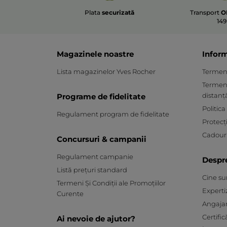
Plata
securizată
Transport
O
149
Magazinele noastre
Inform
Lista magazinelor Yves Rocher
Termeni 
Termeni
distanț
Programe de fidelitate
Politica
Regulament program de fidelitate
Protecț
Cadouri
Concursuri & campanii
Regulament campanie
Despr
Listă prețuri standard
Cine s
Termeni Și Condiții ale Promoțiilor
Experti
Curente
Angaja
Certific
Ai nevoie de ajutor?