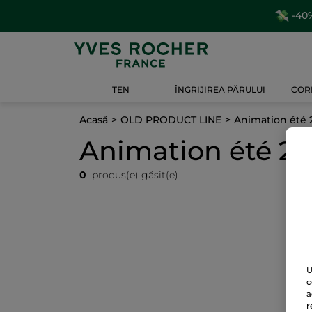
-40%
TEN
ÎNGRIJIREA PĂRULUI
CORP
Acasă
OLD PRODUCT LINE
Animation été 
Animation été 20
0
produs(e) găsit(e)
U
c
a
r