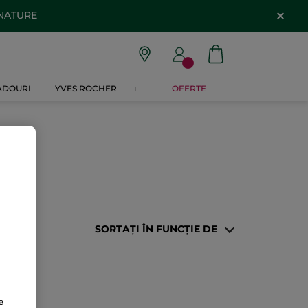
 NATURE
CADOURI
YVES ROCHER
OFERTE
SORTAȚI ÎN FUNCȚIE DE
e