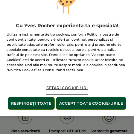
Cu Yves Rocher experiența ta e specială!
100% extracte din
60 de hectare
de
Utilizam instrumente de tip cookies, conform Politicii noastre de
plante
terenuri pe care se practică
confidentialitate, pentru a-ti oferi un continut personalizat si
agricultura ecologică
publicitate adaptate preferintelor tale, pentru a-ți propune oferte
speciale conectate cu retelele de socializare si pentru a analiza
traficul de pe acest site. Dand click pe optiunea “Accept toate
Cookies” esti de acord cu utilizarea tuturor cookie-urilor folosite pe
acest site. Poti afla mai multe despre modulele cookies in sectiunea
Afișați mai multe
“Politica Cookies” sau consultand sectiunea
S
OLD PRODUCT LINE
LES DEODORANTS NAT.
SA
SETĂRI COOKIE-URI
RESPINGEȚI TOATE
ACCEPT TOATE COOKIE-URILE
Plata
securizată
Transport
OFERIT
de
Satisfacție
garantată