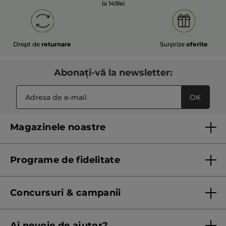
la 149lei
Drept de
returnare
Surprize
oferite
Abonați-vă la newsletter:
OK
Magazinele noastre
Lista magazinelor Yves Rocher
Programe de fidelitate
Regulament program de fidelitate
Concursuri & campanii
Regulament campanie
Ai nevoie de ajutor?