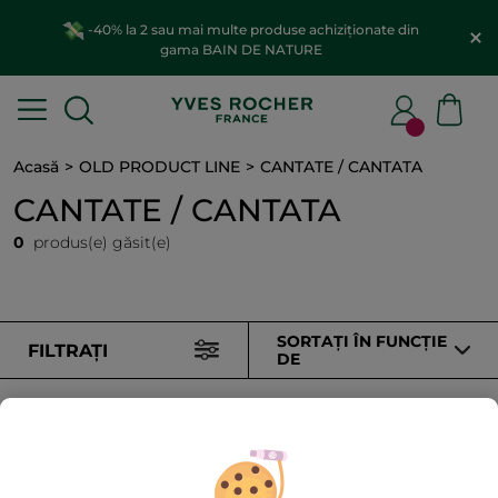
-40% la 2 sau mai multe produse achiziționate din
gama BAIN DE NATURE
Acasă
OLD PRODUCT LINE
CANTATE / CANTATA
CANTATE / CANTATA
0
produs(e) găsit(e)
SORTAȚI ÎN FUNCȚIE
FILTRAȚI
DE