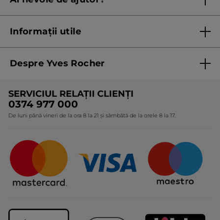
Listă prețuri standard
Contacteaza ne
Termeni Și Condiții ale Promoțiilor Curente
Informații utile
Termeni și condiții de utilizare
Despre Yves Rocher
Termeni și condiții pentru vanzarea la distanță a
produselor Yves Rocher
Cine suntem
SERVICIUL RELAȚII CLIENȚI
Politica de confidențialitate
Expertiza noastră botanică
0374 977 000
Protecția Consumatorilor - A.N.P.C.
De luni până vineri de la ora 8 la 21 și sâmbătă de la orele 8 la 17.
Angajamentele noastre
Certificări și parteneriate
Cadouri Corporate
Întrebări frecvente