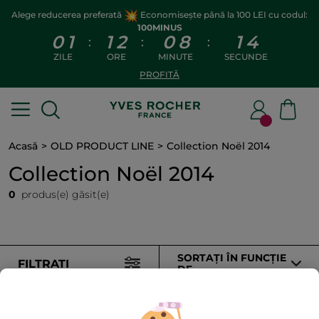
Alege reducerea preferată
Economisește până la 100 LEI cu codul:
100MINUS
0
1
1
2
0
8
1
4
:
:
:
ZILE
ORE
MINUTE
SECUNDE
PROFITĂ
Acasă
OLD PRODUCT LINE
Collection Noël 2014
Collection Noël 2014
0
produs(e) găsit(e)
SORTAȚI ÎN FUNCȚIE
FILTRAȚI
DE