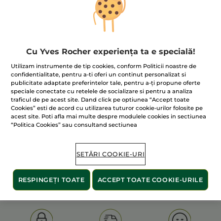
Cu Yves Rocher experiența ta e specială!
Utilizam instrumente de tip cookies, conform Politicii noastre de
confidentialitate, pentru a-ti oferi un continut personalizat si
publicitate adaptate preferintelor tale, pentru a-ți propune oferte
100% extracte din
60 de hectare
de
speciale conectate cu retelele de socializare si pentru a analiza
plante
terenuri pe care se practică
traficul de pe acest site. Dand click pe optiunea “Accept toate
agricultura ecologică
Cookies” esti de acord cu utilizarea tuturor cookie-urilor folosite pe
acest site. Poti afla mai multe despre modulele cookies in sectiunea
“Politica Cookies” sau consultand sectiunea
Afișați mai multe
SETĂRI COOKIE-URI
S
OLD PRODUCT LINE
LES DEODORANTS NAT.
SA
RESPINGEȚI TOATE
ACCEPT TOATE COOKIE-URILE