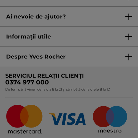
Regulament campanie
Ai nevoie de ajutor?
Listă prețuri standard
Contacteaza ne
Termeni Și Condiții ale Promoțiilor Curente
Informații utile
Termeni și condiții de utilizare
Despre Yves Rocher
Termeni și condiții pentru vanzarea la distanță a
produselor Yves Rocher
Cine suntem
SERVICIUL RELAȚII CLIENȚI
Politica de confidențialitate
Expertiza noastră botanică
0374 977 000
Protecția Consumatorilor - A.N.P.C.
De luni până vineri de la ora 8 la 21 și sâmbătă de la orele 8 la 17.
Angajamentele noastre
Certificări și parteneriate
Cadouri Corporate
Întrebări frecvente