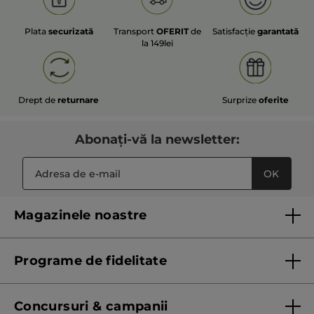
Plata
securizată
Transport
OFERIT
de
Satisfacție
garantată
la 149lei
Drept de
returnare
Surprize
oferite
Abonați-vă la newsletter:
OK
Magazinele noastre
Lista magazinelor Yves Rocher
Programe de fidelitate
Regulament program de fidelitate
Concursuri & campanii