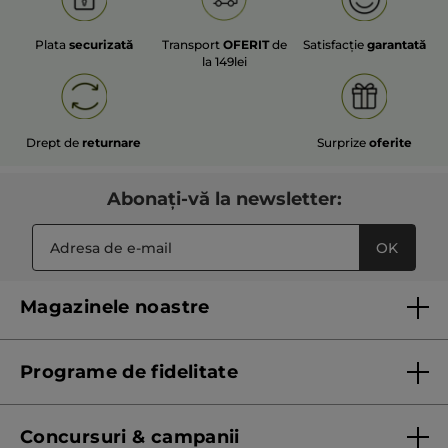
Plata
securizată
Transport
OFERIT
de
Satisfacție
garantată
la 149lei
Drept de
returnare
Surprize
oferite
Abonați-vă la newsletter:
OK
Magazinele noastre
Lista magazinelor Yves Rocher
Programe de fidelitate
Regulament program de fidelitate
Concursuri & campanii