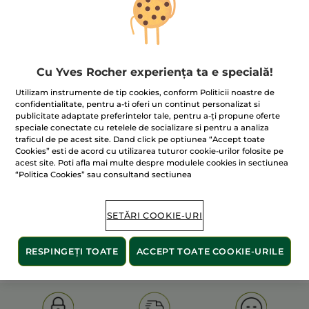
Cu Yves Rocher experiența ta e specială!
Utilizam instrumente de tip cookies, conform Politicii noastre de
confidentialitate, pentru a-ti oferi un continut personalizat si
publicitate adaptate preferintelor tale, pentru a-ți propune oferte
100% extracte din
60 de hectare
de
speciale conectate cu retelele de socializare si pentru a analiza
plante
terenuri pe care se practică
traficul de pe acest site. Dand click pe optiunea “Accept toate
agricultura ecologică
Cookies” esti de acord cu utilizarea tuturor cookie-urilor folosite pe
acest site. Poti afla mai multe despre modulele cookies in sectiunea
“Politica Cookies” sau consultand sectiunea
Afișați mai multe
SETĂRI COOKIE-URI
S
OLD PRODUCT LINE
LES DEODORANTS NAT.
SA
RESPINGEȚI TOATE
ACCEPT TOATE COOKIE-URILE