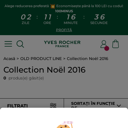
Alege reducerea preferată
Economisește până la 100 LEI cu codul:
100MINUS
0
2
1
1
1
6
3
6
:
:
:
ZILE
ORE
MINUTE
SECUNDE
PROFITĂ
Acasă
OLD PRODUCT LINE
Collection Noël 2016
Collection Noël 2016
0
produs(e) găsit(e)
SORTAȚI ÎN FUNCȚIE
FILTRAȚI
DE