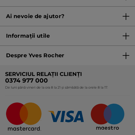
Regulament campanie
Ai nevoie de ajutor?
Listă prețuri standard
Contacteaza ne
Termeni Și Condiții ale Promoțiilor Curente
Informații utile
Termeni și condiții de utilizare
Despre Yves Rocher
Termeni și condiții pentru vanzarea la distanță a
produselor Yves Rocher
Cine suntem
SERVICIUL RELAȚII CLIENȚI
Politica de confidențialitate
Expertiza noastră botanică
0374 977 000
Protecția Consumatorilor - A.N.P.C.
De luni până vineri de la ora 8 la 21 și sâmbătă de la orele 8 la 17.
Angajamentele noastre
Certificări și parteneriate
Cadouri Corporate
Întrebări frecvente