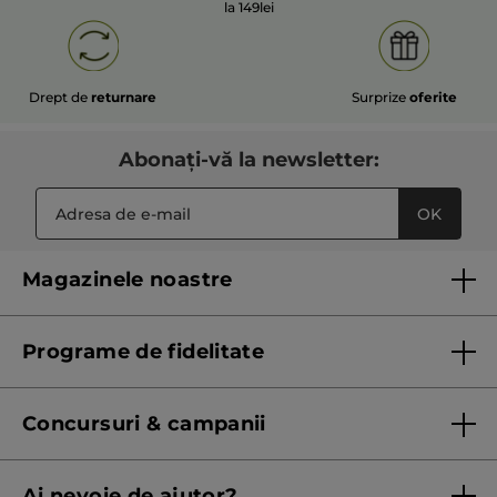
la 149lei
Drept de
returnare
Surprize
oferite
Abonați-vă la newsletter:
OK
Magazinele noastre
Lista magazinelor Yves Rocher
Programe de fidelitate
Regulament program de fidelitate
Concursuri & campanii
Regulament campanie
Ai nevoie de ajutor?