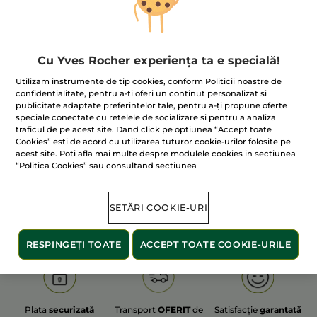
Cu Yves Rocher experiența ta e specială!
100% extracte din
60 de hectare
de
Utilizam instrumente de tip cookies, conform Politicii noastre de
plante
terenuri pe care se practică
confidentialitate, pentru a-ti oferi un continut personalizat si
agricultura ecologică
publicitate adaptate preferintelor tale, pentru a-ți propune oferte
speciale conectate cu retelele de socializare si pentru a analiza
traficul de pe acest site. Dand click pe optiunea “Accept toate
Cookies” esti de acord cu utilizarea tuturor cookie-urilor folosite pe
acest site. Poti afla mai multe despre modulele cookies in sectiunea
Afișați mai multe
“Politica Cookies” sau consultand sectiunea
S
OLD PRODUCT LINE
LES DEODORANTS NAT.
SA
SETĂRI COOKIE-URI
RESPINGEȚI TOATE
ACCEPT TOATE COOKIE-URILE
Plata
securizată
Transport
OFERIT
de
Satisfacție
garantată