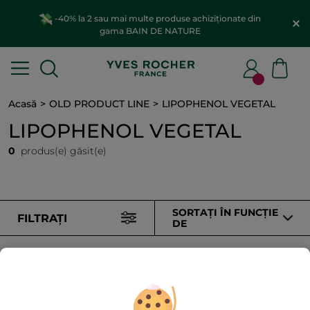
-40% la 2 sau mai multe produse achiziționate din
gama BAIN DE NATURE
Acasă
OLD PRODUCT LINE
LIPOPHENOL VEGETAL
LIPOPHENOL VEGETAL
0
produs(e) găsit(e)
SORTAȚI ÎN FUNCȚIE
FILTRAȚI
DE