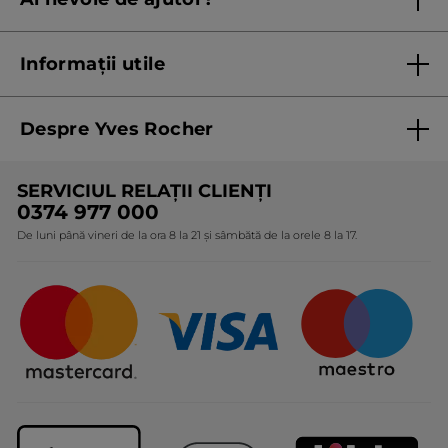
Listă prețuri standard
Contacteaza ne
Termeni Și Condiții ale Promoțiilor Curente
Informații utile
Termeni și condiții de utilizare
Despre Yves Rocher
Termeni și condiții pentru vanzarea la distanță a
produselor Yves Rocher
Cine suntem
SERVICIUL RELAȚII CLIENȚI
Politica de confidențialitate
Expertiza noastră botanică
0374 977 000
Protecția Consumatorilor - A.N.P.C.
De luni până vineri de la ora 8 la 21 și sâmbătă de la orele 8 la 17.
Angajamentele noastre
Certificări și parteneriate
Cadouri Corporate
Întrebări frecvente