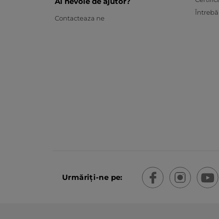
Ai nevoie de ajutor?
Întrebă
Contacteaza ne
Urmăriți-ne pe: