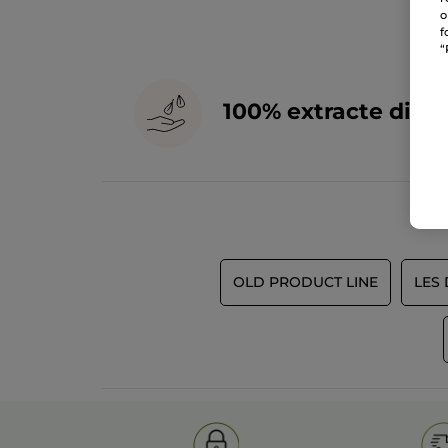
o
f
“
100% extracte din
p
OLD PRODUCT LINE
LES