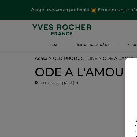
Alege reducerea preferată
Economisește până
TEN
ÎNGRIJIREA PĂRULUI
CORP
Acasă
OLD PRODUCT LINE
ODE A L'AMOU
ODE A L'AMOUR
0
produs(e) găsit(e)
U
c
a
r