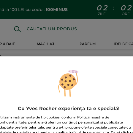
0
2
0
2
:
 la 100 LEI cu codul:
100MINUS
ZILE
ORE
 & BAIE
MACHIAJ
PARFUM
IDEI DE 
R
Cu Yves Rocher experiența ta e specială!
tilizam instrumente de tip cookies, conform Politicii noastre de
onfidentialitate, pentru a-ti oferi un continut personalizat si publicitate
daptate preferintelor tale, pentru a-ți propune oferte speciale conectate cu
etelele de socializare si pentru a analiza traficul de pe acest site. Dand click p