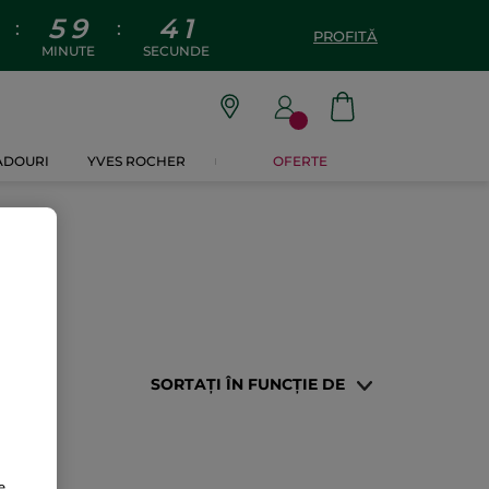
5
9
4
1
:
:
PROFITĂ
MINUTE
SECUNDE
CADOURI
YVES ROCHER
OFERTE
SORTAȚI ÎN FUNCȚIE DE
e