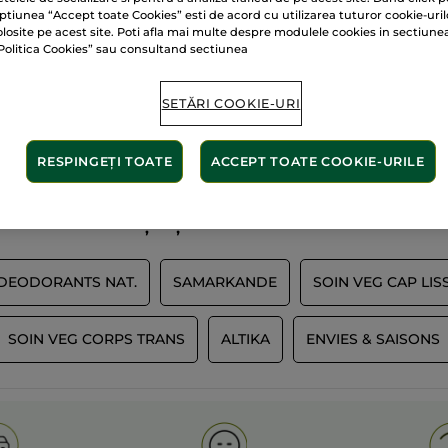
ptiunea “Accept toate Cookies” esti de acord cu utilizarea tuturor cookie-uril
olosite pe acest site. Poti afla mai multe despre modulele cookies in sectiune
Politica Cookies” sau consultand sectiunea
60 de hectare
de
SETĂRI COOKIE-URI
lante
terenuri pe care se 
RESPINGEȚI TOATE
ACCEPT TOATE COOKIE-URILE
Afișați mai multe
 DEODORANTS NAT.
SAMARKANDE
SOIN VEG CAP LIS
SOIN VEG CORPS TRANS
ALTIKA
ENVIES & SAISONS