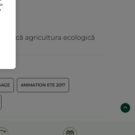
or
a
practică agricultura ecologică
SAGE
ANIMATION ETE 2017