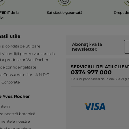
FERIT
de la
Satisfacție
garantată
Drept d
lei
ații utile
Abonați-vă la
și condiții de utilizare
newsletter:
 și condiții pentru vanzarea la
ă a produselor Yves Rocher
SERVICIUL RELAȚII CLIEN
 de confidențialitate
0374 977 000
ia Consumatorilor - A.N.P.C.
De luni până vineri de la ora 8 la 21 și
 Corporate
e Yves Rocher
untem
za noastră botanică
mentele noastre
ări și parteneriate