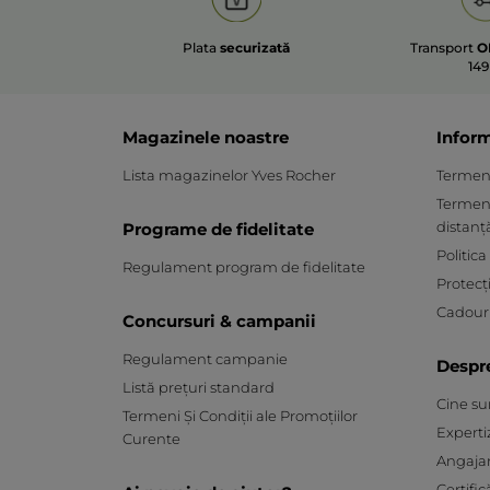
Plata
securizată
Transport
O
149
Magazinele noastre
Inform
Lista magazinelor Yves Rocher
Termeni 
Termeni
distanț
Programe de fidelitate
Politica
Regulament program de fidelitate
Protecț
Cadouri
Concursuri & campanii
Regulament campanie
Despr
Listă prețuri standard
Cine s
Termeni Și Condiții ale Promoțiilor
Experti
Curente
Angaja
Certific