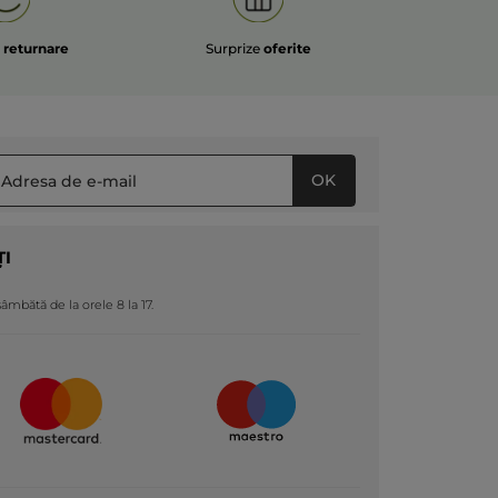
e
returnare
Surprize
oferite
OK
ȚI
 sâmbătă de la orele 8 la 17.