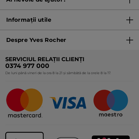
Listă prețuri standard
Contacteaza ne
Termeni Și Condiții ale Promoțiilor Curente
Informații utile
Termeni și condiții de utilizare
Despre Yves Rocher
Termeni și condiții pentru vanzarea la distanță a
produselor Yves Rocher
Cine suntem
SERVICIUL RELAȚII CLIENȚI
Politica de confidențialitate
Expertiza noastră botanică
0374 977 000
Protecția Consumatorilor - A.N.P.C.
De luni până vineri de la ora 8 la 21 și sâmbătă de la orele 8 la 17.
Angajamentele noastre
Certificări și parteneriate
Cadouri Corporate
Întrebări frecvente