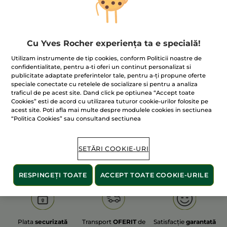
Cu Yves Rocher experiența ta e specială!
100% extracte din
60 de hectare
de
Utilizam instrumente de tip cookies, conform Politicii noastre de
plante
terenuri pe care se practică
confidentialitate, pentru a-ti oferi un continut personalizat si
agricultura ecologică
publicitate adaptate preferintelor tale, pentru a-ți propune oferte
speciale conectate cu retelele de socializare si pentru a analiza
traficul de pe acest site. Dand click pe optiunea “Accept toate
Cookies” esti de acord cu utilizarea tuturor cookie-urilor folosite pe
acest site. Poti afla mai multe despre modulele cookies in sectiunea
Afișați mai multe
“Politica Cookies” sau consultand sectiunea
S
OLD PRODUCT LINE
LES DEODORANTS NAT.
SA
SETĂRI COOKIE-URI
RESPINGEȚI TOATE
ACCEPT TOATE COOKIE-URILE
Plata
securizată
Transport
OFERIT
de
Satisfacție
garantată