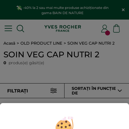
-40% la 2 sau mai multe produse achiziționate din
gama BAIN DE NATURE
Acasă
OLD PRODUCT LINE
SOIN VEG CAP NUTRI 2
SOIN VEG CAP NUTRI 2
0
produs(e) găsit(e)
SORTAȚI ÎN FUNCȚIE
FILTRAȚI
DE