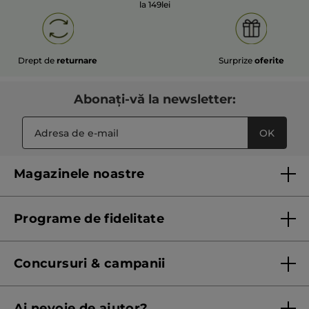
la 149lei
Drept de
returnare
Surprize
oferite
Abonați-vă la newsletter:
OK
Magazinele noastre
Lista magazinelor Yves Rocher
Programe de fidelitate
Regulament program de fidelitate
Concursuri & campanii
Regulament campanie
Ai nevoie de ajutor?